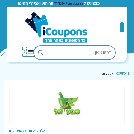
מבצעים ל
Pandazzz-פנדזז
הריהוט ואביזרי השינה
>
ICOUPONS
טבע זול
הכנס חנות למועדפים