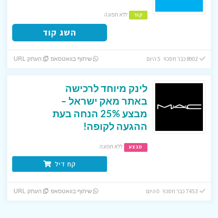
ללא תפוגה
קוד
השג קוד
8902 כבר חסכו! 5 היום
שיתוף בוואטסאפ
העתק URL
לינק מיוחד לרכישה
באתר מאק ישראל –
מבצע 25% הנחה בעת
ההגעה לקופה!
ללא תפוגה
מבצע
קח דיל
7453 כבר חסכו! 0 היום
שיתוף בוואטסאפ
העתק URL