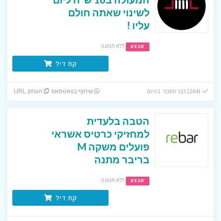
לשינוי שאתה חולם
עליו !
ללא תפוגה
מבצע
קח דיל
12641 כבר חסכו! 1 היום
שיתוף בוואטסאפ
העתק URL
הטבה בלעדית
למחזיקי כרטיס אשראי
פועלים משקה M
בריבר מתנה
ללא תפוגה
מבצע
קח דיל