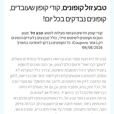
טבע זול קופונים
, קודי קופון שעובדים,
קופונים נבדקים בכל יום!
קודי קופון חדשים והנחות פעילות למותג
טבע זול
. מגוון
הטבות וקופונים לשימוש מיידי, כולל מבצעים בלעדיים הזמינים
רק באתר iCoupons. כל הקופונים נבדקו לאחרונה בתאריך
06/08/2026!
טבע זול היא חנות מוצרי טבע ובריאות במגוון גדול ובמחירים מעולים.
“העיקר הבריאות” יודעים כולם לצטט, אך כמה מוכנים להשקיע
בשביל העיקר הזה? התשובות משתנות, ובדרך כלל הציון הוא לא
מספק. לפעמים באמצעים קלים ניתן לשפר מאד את הבריאות, לתקן
את התזונה, לאזן את הויטמינים, ולייצב את המשקל. עם מוצרי טבע
זול, הכל זמין, נגיש, ומסביר פנים, וכן, גם זול. מעולם לא הייתה
הבריאות שלכם כל כך בהישג יד. בואו לדאוג לעצמכם.
אז מה תמצאו באתר טבע זול, כל הויטמינים והמינרלים מהחברות
האיכותיות ביותר, תוספי תזונה שונים למגוון צרכים, הבראה וחיזוק
הגוף, השלמה תזונתית, שמירה על אורח חיים בריא, ספורט וכושר,