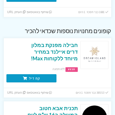
1681 כבר חסכו! 1 היום
שיתוף בוואטסאפ
העתק URL
קופונים מחנויות נוספות שכדאי להכיר
חבילה מפנקת במלון
דרים איילנד במחיר
מיוחד ללקוחות Max!
ללא תפוגה
מבצע
קח דיל
38553 כבר חסכו! 1 היום
שיתוף בוואטסאפ
העתק URL
תכנית אבא חטוב
המעולה ב16 ש”ח ליום