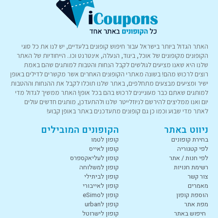
האתר הגדול ביותר בישראל עבור חיפוש קופונים בלעדיים, יש לנו את כל סוגי
הקופונים מקופונים של אוכל, ביגוד, הנעלה, אינטרנט וכו.. הייחודיות של האתר
שלנו היא שאנו מציעים לגולשים לקבל הנחות והטבות למותגים שהם באמת
רוצים לרכוש מהם! בשונה מאתרי הקופונים האחרים אשר מקשרים לדילים באופן
ישיר ומציעים מבצעים מתחלפים, באתר שלנו תוכלו לקבל את ההנחות וההטבות
למותגים שאתם כבר מעוניינים לרכוש בהם בכל אופן! האתר ממשיך לגדול מדי
יום ואנו ממליצים להירשם לניוזלייטר שלנו ולהתעדכן, מותגים חדשים עולים
לאתר מדי שבוע וכמו כן גם קופונים מתעדכנים באתר באופן קבוע!
ניווט באתר
הקופונים המובילים
בחירת קופונים
קופון לטמו
לפי קטגוריה
קופון לאייס
לפי חנות / אתר
קופון לעליאקספרס
רשימת חנויות
קופון למשלוחה
צור קשר
קופון לביתילי
מאמרים
קופון לאייבורי
הוספת קופון
קופון לeSimo
מפת אתר
קופון לurban
חיפוש באתר
קופון לישרוטל