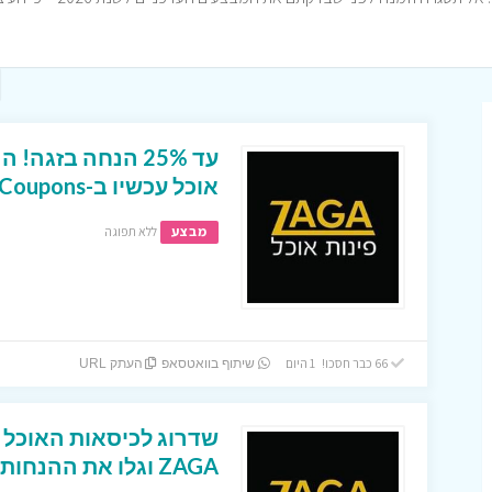
עד 25% הנחה בזגה
אוכל עכשיו ב-iCoupons
מבצע
ללא תפוגה
66 כבר חסכו! 1 היום
שיתוף בוואטסאפ
העתק URL
ZAGA וגלו את ההנחות