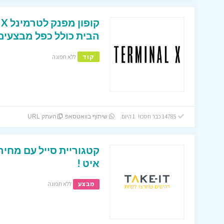
הבית כולל כפל מבצעים 
קוד
ללא תפוגה
14785 כבר חסכו! 1 היום
שיתוף בוואטסאפ
העתק URL
קטגוריית סייל עם מחיר
איט !
מבצע
ללא תפוגה