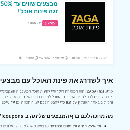
מ
זגה פינות אוכל !
מבצע
ללא תפוגה
1672 כבר חסכו! 0 היום
שיתוף בוואטסאפ
העתק URL
איך לשדרג את פינת האוכל עם מבצעי זגה ב-ns
מותג
זגה (ZAGA)
הוא המומחה הישראלי לפינות אוכל המשלבות פונקציונליות
והסיילים באתר האונליין של
זגה
כדי להבטיח לכם קנייה חכמה עם
עד 25% הנחה
מה מחכה לכם בדף המבצעים של זגה ב-Icoupons?
עד 25% הנחה על סטים נבחרים:
מבצעים משתלמים על שילובים של