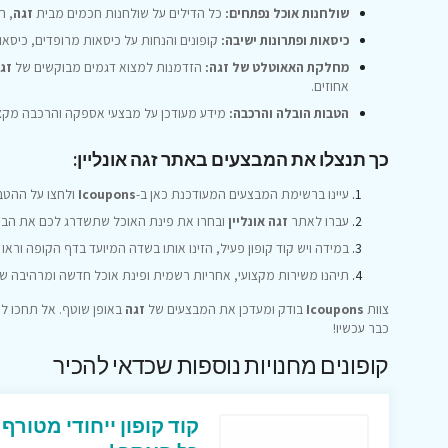
שולחנות אוכל נפתחים:
כל הדילים על שולחנות חכמים מבית
זגה
, ה
כיסאות ופתרונות ישיבה:
קופונים והנחות על כיסאות מרופדים, כיסא
מחלקת האאוטלט של זגה:
הזדמנות למצוא דגמים מבוקשים של
זג
אחוזים.
הטבות הובלה והרכבה:
מידע מעודכן על מבצעי אספקה והרכבה מקצו
כך תנצלו את המבצעים באתר זגה אונליין:
עיינו ברשימת המבצעים המעודכנת כאן ב-
Icoupons
ולחצו על ההט
עברו לאתר
זגה אונליין
ובחרו את פינת האוכל שתשדרג לכם את הבי
במידה ויש קוד קופון פעיל, הזינו אותו בשדה המיועד בדף הקופה וראו
תיהנו משירות מקצועי, אחריות רשמית ופינת אוכל חדשה ומרהיבה ש
צוות
Icoupons
בודק ומעדכן את המבצעים של
זגה
כבר עכשיו!
קופונים מחנויות נוספות שכדאי להכיר