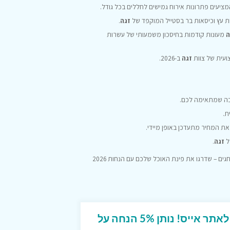
מציעים פתרונות אירוח גמישים לחללים בכל גודל.
ות עץ וכיסאות בר בסטייל המוקפד של
זגה
.
ה
מעונות קודמות בחיסכון משמעותי של עשרות
עית של צוות
זגה
ב-2026.
בה שמתאימה לכם.
ת.
 את המחיר מתעדכן באופן מיידי.
ל
זגה
.
באופן שוטף. אל תחכו לחגים – שדרגו את פינת האוכל שלכם עם הנחות 2026
קוד קופון ייחודי מטורף לאתר אייס! נותן 5% הנחה על