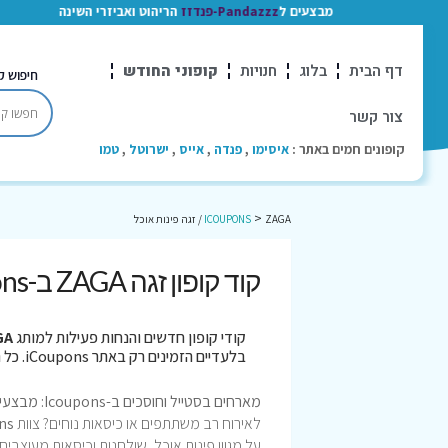
מבצעים ל
Pandazzz-פנדזז
הריהוט ואביזרי השינה
דף הבית
בלוג
חנויות
קופוני החודש
חיפוש ק
צור קשר
קופונים חמים באתר :
איסימו
,
פנדה
,
אייס
,
ישרוטל
,
טמו
>
ZAGA / זגה פינות אוכל
ICOUPONS
קוד קופון זגה ZAGA ב-Icoupons: עד 25% הנחה על פינות אוכל [2026]
קודי קופון חדשים והנחות פעילות למותג
ZAGA / ז
בלעדיים הזמינים רק באתר iCoupons. כל הקופונים נבדקו לאחרונה בתאריך 05/08/2026!
מארחים בסטייל וחוסכים ב-Icoupons: מבצעי זגה (ZAGA) שאסור לפספס!
לאירוח רב משתתפים או כיסאות נוחים? צוות
ns