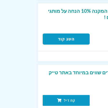
קופון מפנק לטרמינל X המקנה 10% הנחה על מותגי
!
השג קוד
ים שווים במיוחד באתר טייק
קח דיל