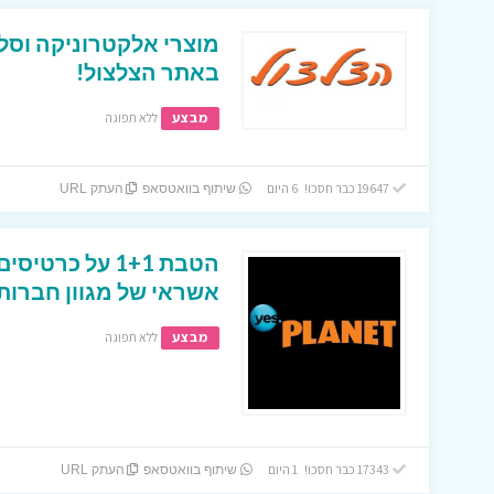
מוצרי אלקטרוניקה וסל
באתר הצלצול!
מבצע
ללא תפוגה
19647 כבר חסכו! 6 היום
שיתוף בוואטסאפ
העתק URL
הטבת 1+1 על כר
אשראי של מגוון חברות
מבצע
ללא תפוגה
17343 כבר חסכו! 1 היום
שיתוף בוואטסאפ
העתק URL