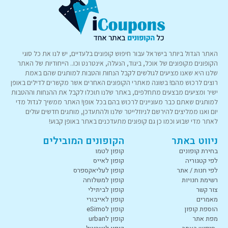
האתר הגדול ביותר בישראל עבור חיפוש קופונים בלעדיים, יש לנו את כל סוגי
הקופונים מקופונים של אוכל, ביגוד, הנעלה, אינטרנט וכו.. הייחודיות של האתר
שלנו היא שאנו מציעים לגולשים לקבל הנחות והטבות למותגים שהם באמת
רוצים לרכוש מהם! בשונה מאתרי הקופונים האחרים אשר מקשרים לדילים באופן
ישיר ומציעים מבצעים מתחלפים, באתר שלנו תוכלו לקבל את ההנחות וההטבות
למותגים שאתם כבר מעוניינים לרכוש בהם בכל אופן! האתר ממשיך לגדול מדי
יום ואנו ממליצים להירשם לניוזלייטר שלנו ולהתעדכן, מותגים חדשים עולים
לאתר מדי שבוע וכמו כן גם קופונים מתעדכנים באתר באופן קבוע!
ניווט באתר
הקופונים המובילים
בחירת קופונים
קופון לטמו
לפי קטגוריה
קופון לאייס
לפי חנות / אתר
קופון לעליאקספרס
רשימת חנויות
קופון למשלוחה
צור קשר
קופון לביתילי
מאמרים
קופון לאייבורי
הוספת קופון
קופון לeSimo
מפת אתר
קופון לurban