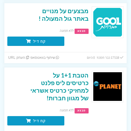
מבצעים על מנויים
באתר גול המעולה !
ללא תפוגה
מבצע
קח דיל
17518 כבר חסכו! 0 היום
שיתוף בוואטסאפ
העתק URL
הטבת 1+1 על
כרטיסים ליס פלנט
למחזיקי כרטיס אשראי
של מגוון חברות!
ללא תפוגה
מבצע
קח דיל