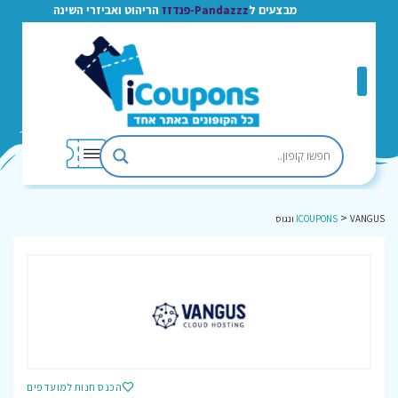
מבצעים ל
Pandazzz-פנדזז
הריהוט ואביזרי השינה
>
VANGUS ונגוס
ICOUPONS
הכנס חנות למועדפים