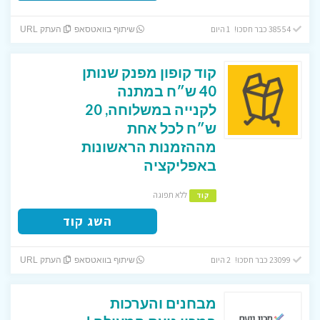
38554 כבר חסכו! 1 היום
שיתוף בוואטסאפ
העתק URL
קוד קופון מפנק שנותן
40 ש״ח במתנה
לקנייה במשלוחה, 20
ש״ח לכל אחת
מההזמנות הראשונות
באפליקציה
ללא תפוגה
קוד
השג קוד
23099 כבר חסכו! 2 היום
שיתוף בוואטסאפ
העתק URL
מבחנים והערכות