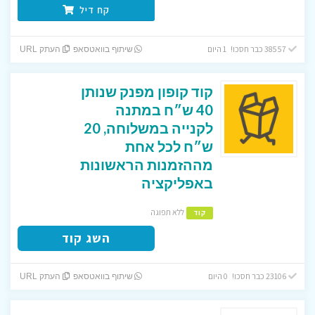
קח דיל
38557 כבר חסכו! 1 היום
שיתוף בוואטסאפ
העתק URL
קוד קופון מפנק שנותן
40 ש״ח במתנה
לקנייה במשלוחה, 20
ש״ח לכל אחת
מההזמנות הראשונות
באפליקציה
ללא תפוגה
קוד
השג קוד
23106 כבר חסכו! 0 היום
שיתוף בוואטסאפ
העתק URL