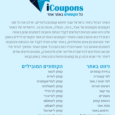
האתר הגדול ביותר בישראל עבור חיפוש קופונים בלעדיים, יש לנו את כל סוגי
הקופונים מקופונים של אוכל, ביגוד, הנעלה, אינטרנט וכו.. הייחודיות של האתר
שלנו היא שאנו מציעים לגולשים לקבל הנחות והטבות למותגים שהם באמת
רוצים לרכוש מהם! בשונה מאתרי הקופונים האחרים אשר מקשרים לדילים באופן
ישיר ומציעים מבצעים מתחלפים, באתר שלנו תוכלו לקבל את ההנחות וההטבות
למותגים שאתם כבר מעוניינים לרכוש בהם בכל אופן! האתר ממשיך לגדול מדי
יום ואנו ממליצים להירשם לניוזלייטר שלנו ולהתעדכן, מותגים חדשים עולים
לאתר מדי שבוע וכמו כן גם קופונים מתעדכנים באתר באופן קבוע!
ניווט באתר
הקופונים המובילים
בחירת קופונים
קופון לטמו
לפי קטגוריה
קופון לאייס
לפי חנות / אתר
קופון לעליאקספרס
רשימת חנויות
קופון למשלוחה
צור קשר
קופון לביתילי
מאמרים
קופון לאייבורי
הוספת קופון
קופון לeSimo
מפת אתר
קופון לurban
חיפוש באתר
קופון לישרוטל