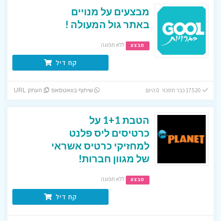
מבצעים על מנויים
באתר גול המעולה !
ללא תפוגה
מבצע
קח דיל
17520 כבר חסכו! 0 היום
שיתוף בוואטסאפ
העתק URL
הטבת 1+1 על
כרטיסים ליס פלנט
למחזיקי כרטיס אשראי
של מגוון חברות!
ללא תפוגה
מבצע
קח דיל