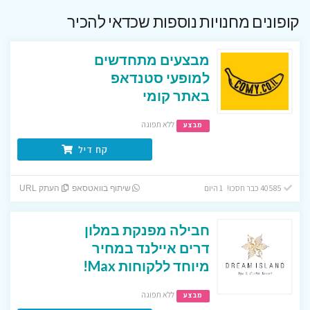
קופונים מחנויות נוספות שכדאי להכיר
מבצעים מתחדשים
למופעי סטנדאפ
באתר קומי
ללא תפוגה
מבצע
קח דיל
40585 כבר חסכו! 1 היום
שיתוף בוואטסאפ
העתק URL
חבילה מפנקת במלון
דרים איילנד במחיר
מיוחד ללקוחות Max!
ללא תפוגה
מבצע