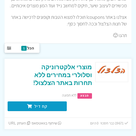
מכשירים לעיצוב שיער, תיקים למחשב נייד ועוד המון מוצרים איכותיים..
אצלנו באתר Icoupons תוכלו למצוא הטבות וקופונים לרכישה באתר
של חנות הצלצול וככה לחסוך כסף.
תהנו 🙂
הכל
1
מוצרי אלקטרוניקה
וסלולרי במחירים ללא
תחרות באתר הצלצול!
ללא תפוגה
מבצע
קח דיל
19671 כבר חסכו! 0 היום
שיתוף בוואטסאפ
העתק URL