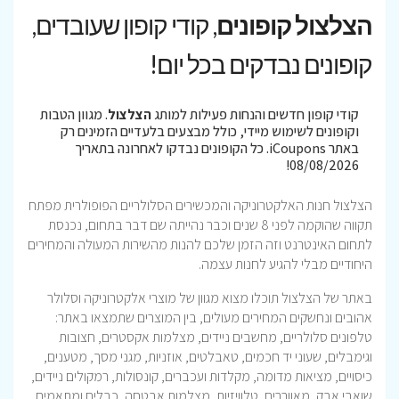
הצלצול קופונים
, קודי קופון שעובדים,
קופונים נבדקים בכל יום!
קודי קופון חדשים והנחות פעילות למותג
הצלצול
. מגוון הטבות
וקופונים לשימוש מיידי, כולל מבצעים בלעדיים הזמינים רק
באתר iCoupons. כל הקופונים נבדקו לאחרונה בתאריך
08/08/2026!
הצלצול חנות האלקטרוניקה והמכשירים הסלולריים הפופולרית מפתח
תקווה שהוקמה לפני 8 שנים וכבר נהייתה שם דבר בתחום, נכנסת
לתחום האינטרנט וזה הזמן שלכם להנות מהשירות המעולה והמחירים
היחודיים מבלי להגיע לחנות עצמה.
באתר של הצלצול תוכלו מצוא מגוון של מוצרי אלקטרוניקה וסלולר
אהובים ונחשקים המחירים מעולים, בין המוצרים שתמצאו באתר:
טלפונים סלולריים, מחשבים ניידים, מצלמות אקסטרים, חצובות
וגימבלים, שעוני יד חכמים, טאבלטים, אוזניות, מגני מסך, מטענים,
כיסויים, מציאות מדומה, מקלדות ועכברים, קונסולות, רמקולים ניידים,
שואבי אבק, מאווררים, טלוויזיות, מצלמות אבטחה, כבלים ומתאמים,