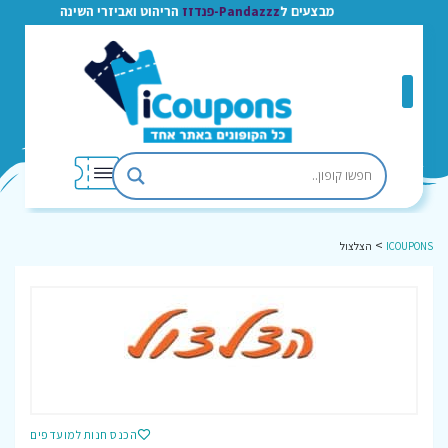
מבצעים ל
Pandazzz-פנדזז
הריהוט ואביזרי השינה
>
ICOUPONS
הצלצול
הכנס חנות למועדפים