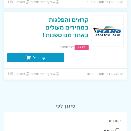
17351 כבר חסכו! 0 היום
שיתוף בוואטסאפ
העתק URL
קרוזים והפלגות
במחירים מעולים
באתר מנו ספנות !
ללא תפוגה
מבצע
קח דיל
17246 כבר חסכו! 1 היום
שיתוף בוואטסאפ
העתק URL
סינון לפי
קטגוריות
אביזרים