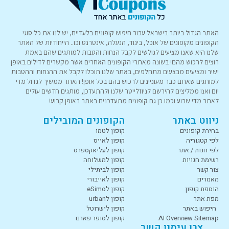
האתר הגדול ביותר בישראל עבור חיפוש קופונים בלעדיים, יש לנו את כל סוגי
הקופונים מקופונים של אוכל, ביגוד, הנעלה, אינטרנט וכו.. הייחודיות של האתר
שלנו היא שאנו מציעים לגולשים לקבל הנחות והטבות למותגים שהם באמת
רוצים לרכוש מהם! בשונה מאתרי הקופונים האחרים אשר מקשרים לדילים באופן
ישיר ומציעים מבצעים מתחלפים, באתר שלנו תוכלו לקבל את ההנחות וההטבות
למותגים שאתם כבר מעוניינים לרכוש בהם בכל אופן! האתר ממשיך לגדול מדי
יום ואנו ממליצים להירשם לניוזלייטר שלנו ולהתעדכן, מותגים חדשים עולים
לאתר מדי שבוע וכמו כן גם קופונים מתעדכנים באתר באופן קבוע!
ניווט באתר
הקופונים המובילים
בחירת קופונים
קופון לטמו
לפי קטגוריה
קופון לאייס
לפי חנות / אתר
קופון לעליאקספרס
רשימת חנויות
קופון למשלוחה
צור קשר
קופון לביתילי
מאמרים
קופון לאייבורי
הוספת קופון
קופון לeSimo
מפת אתר
קופון לurban
חיפוש באתר
קופון לישרוטל
AI Overview Sitemap
קופון לסופר פארם
צרו עימנו קשר