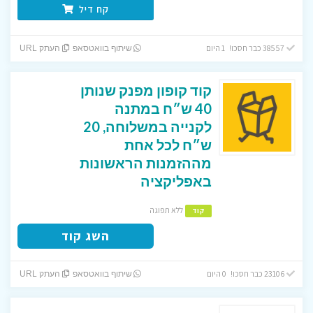
קח דיל
38557 כבר חסכו! 1 היום
שיתוף בוואטסאפ
העתק URL
קוד קופון מפנק שנותן
40 ש״ח במתנה
לקנייה במשלוחה, 20
ש״ח לכל אחת
מההזמנות הראשונות
באפליקציה
ללא תפוגה
קוד
השג קוד
23106 כבר חסכו! 0 היום
שיתוף בוואטסאפ
העתק URL