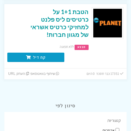
הטבת 1+1 על
כרטיסים ליס פלנט
למחזיקי כרטיס אשראי
של מגוון חברות!
ללא תפוגה
מבצע
קח דיל
17351 כבר חסכו! 0 היום
שיתוף בוואטסאפ
העתק URL
סינון לפי
קטגוריות
אביזרים