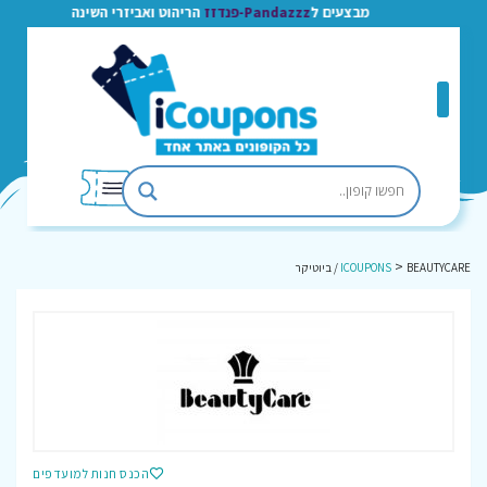
מבצעים ל
Pandazzz-פנדזז
הריהוט ואביזרי השינה
>
BEAUTYCARE / ביוטיקר
ICOUPONS
הכנס חנות למועדפים