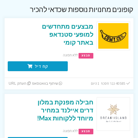
קופונים מחנויות נוספות שכדאי להכיר
מבצעים מתחדשים
למופעי סטנדאפ
באתר קומי
ללא תפוגה
מבצע
קח דיל
40585 כבר חסכו! 1 היום
שיתוף בוואטסאפ
העתק URL
חבילה מפנקת במלון
דרים איילנד במחיר
מיוחד ללקוחות Max!
ללא תפוגה
מבצע