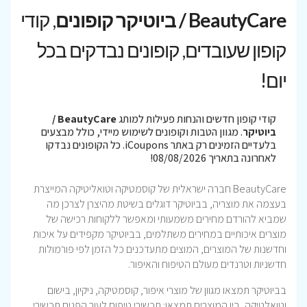
BeautyCare / ביוטיקר קופונים
, קודי
קופון שעובדים, קופונים נבדקים בכל
יום!
קודי קופון חדשים והנחות פעילות למותג
BeautyCare /
ביוטיקר
. מגוון הטבות וקופונים לשימוש מיידי, כולל מבצעים
בלעדיים הזמינים רק באתר iCoupons. כל הקופונים נבדקו
לאחרונה בתאריך 08/08/2026!
BeautyCare חברה ישראלית של קוסמטיקה וטואליטיקה המייצרת
בעצמה את מוצריה, בביוטיקר דוגלים בשיטת מהיצרן לצרכן מה
שמביא להורדם מחירים משמעותי ומאפשר ללקוחות רכישה של
מוצרים איכותיים במחירים משתלמים, בביוטיקר מקפידים על איכות
וחדשנות של המוצרים, המוצים מתעדכנים כל הזמן לפי פורמולות
חדשניות וטרנדים מעולם הטיפוח והאיפור.
בביוטיקר תמצאו מגוון של מוצרי איפור, קוסמטיקה, ניקיון, בישום
וטואלטיקה, בין המוצרים תמצאו: תכשירי טיפוח לעור הפנים תכשירי