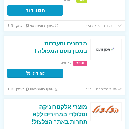
השג קוד
23106 כבר חסכו! 0 היום
שיתוף בוואטסאפ
העתק URL
מבחנים והערכות
במכון נועם המעולה !
ללא תפוגה
מבצע
קח דיל
20988 כבר חסכו! 0 היום
שיתוף בוואטסאפ
העתק URL
מוצרי אלקטרוניקה
וסלולרי במחירים ללא
תחרות באתר הצלצול!