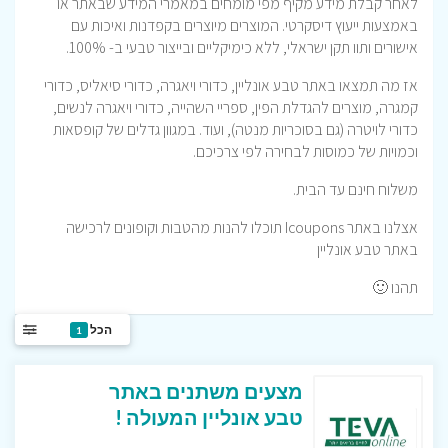
לאחר קבלת מידע מקיף מפי מומחים במאמרי המידע שבאתר או
באמצעות ייעוץ דיסקרטי. המוצרים מיוצרים בקפדנות ואיכות עם
אישורים ותוו תקן ישראלי, ללא כימיקליים ובייצור טבעי ב- 100%.
אז מה תמצאו באתר טבע אונליין, כדורי ויאגרה, כדורי סיאליס, כדורי
קמגרה, מוצרים להגדלת הפין, ספריי השהייה, כדורי ויאגרה לנשים,
כדורי לויטרה (גם בסוכריות מנטה), ועוד. במגוון גדלים של קופסאות
וכמויות של כמוסות לבחירה לפי צרכיכם.
משלוח חינם עד הבית.
אצלנו באתר Icoupons תוכלו להנות מהטבות וקופונים לרכישה
באתר טבע אונליין
תהנו 🙂
הכל
1
מצעים משתנים באתר
טבע אונליין המעולה !