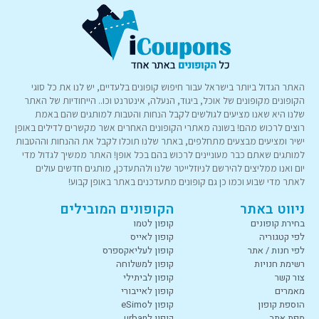
האתר הגדול ביותר בישראל עבור חיפוש קופונים בלעדיים, יש לנו את כל סוגי
הקופונים מקופונים של אוכל, ביגוד, הנעלה, אינטרנט וכו.. הייחודיות של האתר
שלנו היא שאנו מציעים לגולשים לקבל הנחות והטבות למותגים שהם באמת
רוצים לרכוש מהם! בשונה מאתרי הקופונים האחרים אשר מקשרים לדילים באופן
ישיר ומציעים מבצעים מתחלפים, באתר שלנו תוכלו לקבל את ההנחות וההטבות
למותגים שאתם כבר מעוניינים לרכוש בהם בכל אופן! האתר ממשיך לגדול מדי
יום ואנו ממליצים להירשם לניוזלייטר שלנו ולהתעדכן, מותגים חדשים עולים
לאתר מדי שבוע וכמו כן גם קופונים מתעדכנים באתר באופן קבוע!
ניווט באתר
הקופונים המובילים
בחירת קופונים
קופון לטמו
לפי קטגוריה
קופון לאייס
לפי חנות / אתר
קופון לעליאקספרס
רשימת חנויות
קופון למשלוחה
צור קשר
קופון לביתילי
מאמרים
קופון לאייבורי
הוספת קופון
קופון לeSimo
מפת אתר
קופון לurban