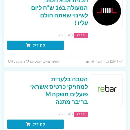
המעולה ב16 ש”ח ליום
לשינוי שאתה חולם
עליו !
ללא תפוגה
מבצע
קח דיל
12644 כבר חסכו! 0 היום
שיתוף בוואטסאפ
העתק URL
הטבה בלעדית
למחזיקי כרטיס אשראי
פועלים משקה M
בריבר מתנה
ללא תפוגה
מבצע
קח דיל