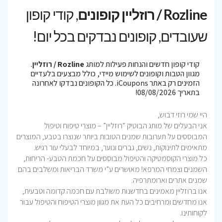
Rozline / רוזליין קופונים
, קודי קופון
שעובדים, קופונים נבדקים בכל יום!
קודי קופון חדשים והנחות פעילות למותג
Rozline / רוזליין
.
מגוון הטבות וקופונים לשימוש מיידי, כולל מבצעים בלעדיים
הזמינים רק באתר iCoupons. כל הקופונים נבדקו לאחרונה
בתאריך 08/08/2026!
היי שמי רוזי דבוש,
אני הבעלים של מותג הבוטיק “רוזליין” – מוצרי טיפוח וטיפול
המבוססים על תערובות שמנים הטובות ביותר שנוצרו בטבע, המוצרים
מתאימים לתינוקות, נשים, גברים ונוער, במיוחד לבעלי עור רגיש.
כל מוצרי הקוסמטיקה והטיפול מבוססים על חכמת הטבע- הריחות,
השמנים וצמחי המרפא! מאושרים ע”י משרד הבריאות ומשלבים בהם
שמנים אתרים וארומתרפיה.
אנו ברוזליין מאמינים בחדשנות משולבת עם חכמה קדומה וטבעית,
אנו מחדשים ומרחיבים כל העת את מגוון מוצרי הטיפוח והטיפול עבור
לקוחותינו.