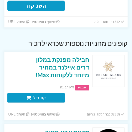
השג קוד
342 כבר חסכו! 0 היום
שיתוף בוואטסאפ
העתק URL
קופונים מחנויות נוספות שכדאי להכיר
חבילה מפנקת במלון
דרים איילנד במחיר
מיוחד ללקוחות Max!
ללא תפוגה
מבצע
קח דיל
38558 כבר חסכו! 2 היום
שיתוף בוואטסאפ
העתק URL
תכנית אבא חטוב