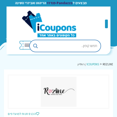
מבצעים ל
Pandazzz-פנדזז
הריהוט ואביזרי השינה
>
ROZLINE / רוזליין
ICOUPONS
הכנס חנות למועדפים