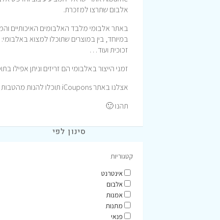
אלבום שתרצו למזכרת.
באתר אלבומי מלבד האלבומים האיכותיים והמו
במיוחד, בין במוצרים שתוכלו למצוא באלבומי: 
זכוכית ועוד…
זמני הייצור באלבומי הם זריזים וניתן אפילו בתוספת תשלום להזמין מוצר
אצלנו באתר iCoupons תוכלו להנות מהטבות וקופונים לרכישה באתר אלבומי המעולה.
תהנו 🙂
סינון לפי
קטגוריות
אינטרנט
אלבום
אמנות
מתנות
פנאי