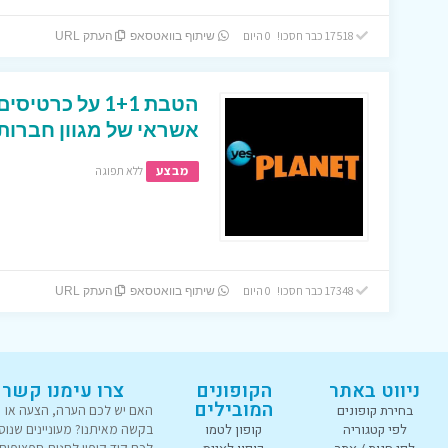
17518 כבר חסכו! 0 היום
שיתוף בוואטסאפ
העתק URL
הטבת 1+1 על כר
אשראי של מגוון חברות
מבצע
ללא תפוגה
17348 כבר חסכו! 0 היום
שיתוף בוואטסאפ
העתק URL
ניווט באתר
הקופונים
צרו עימנו קשר
המובילים
בחירת קופונים
האם יש לכם הערה, הצעה או
לפי קטגוריה
קופון לטמו
בקשה מאיתנו? מעוניינים שנוס
לכם קוד קופון לחנות ספציפית