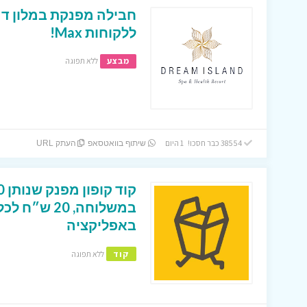
חבילה מפנקת במלון דר
ללקוחות Max!
מבצע
ללא תפוגה
38554 כבר חסכו! 1 היום
שיתוף בוואטסאפ
העתק URL
במשלוחה, 0
באפליקציה
קוד
ללא תפוגה