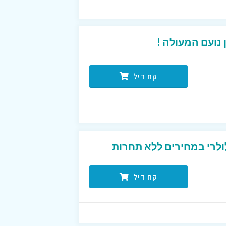
נועם המעולה !
קח דיל
ולרי במחירים ללא תחרות
קח דיל