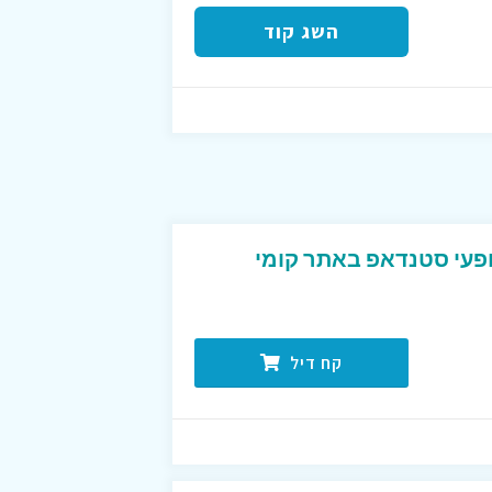
השג קוד
עי סטנדאפ באתר קומי
קח דיל