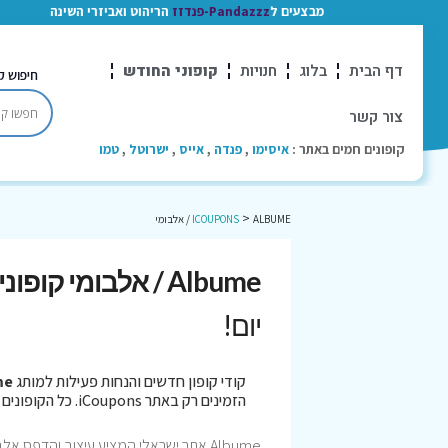
מבצעים ל
Pandazzz-פנדזז
הריהוט ואביזרי השינה
דף הבית
בלוג
חנויות
קופוני החודש
חיפוש ק
צור קשר
קופונים חמים באתר :
איסימו
,
פנדה
,
אייס
,
ישרוטל
,
טמו
>
ALBUME / אלבומי
ICOUPONS
Albume / אלבומי קופונים
יום!
קודי קופון חדשים והנחות פעילות למותג
bume
הזמינים רק באתר iCoupons. כל הקופונים נבדקו לאחרונה בתאריך 07/08/2026!
Albume אתר ישראלי המציע עיצוב והדפס 