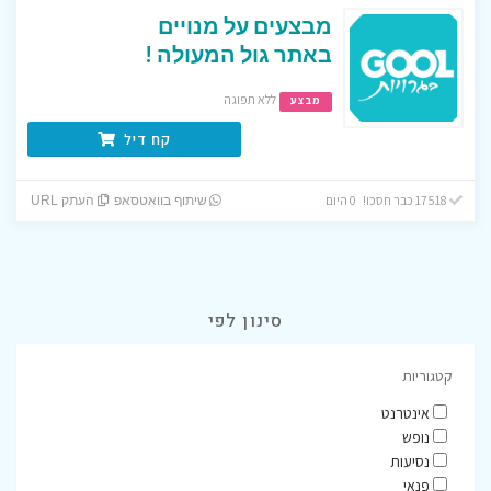
מבצעים על מנויים
באתר גול המעולה !
ללא תפוגה
מבצע
קח דיל
17518 כבר חסכו! 0 היום
שיתוף בוואטסאפ
העתק URL
סינון לפי
קטגוריות
אינטרנט
נופש
נסיעות
פנאי