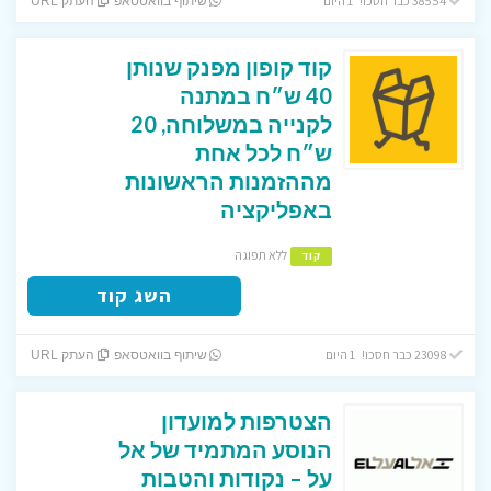
38554 כבר חסכו! 1 היום
שיתוף בוואטסאפ
העתק URL
קוד קופון מפנק שנותן
40 ש״ח במתנה
לקנייה במשלוחה, 20
ש״ח לכל אחת
מההזמנות הראשונות
באפליקציה
ללא תפוגה
קוד
השג קוד
23098 כבר חסכו! 1 היום
שיתוף בוואטסאפ
העתק URL
הצטרפות למועדון
הנוסע המתמיד של אל
על – נקודות והטבות