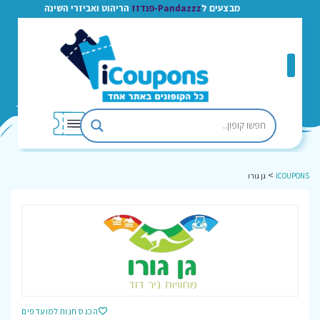
מבצעים ל
Pandazzz-פנדזז
הריהוט ואביזרי השינה
>
ICOUPONS
גן גורו
הכנס חנות למועדפים