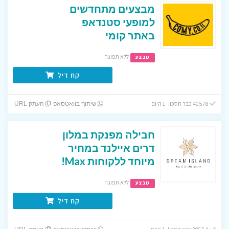
מבצעים מתחדשים
למופעי סטנדאפ
באתר קומי
ללא תפוגה
מבצע
קח דיל
40578 כבר חסכו! 1 היום
שיתוף בוואטסאפ
העתק URL
חבילה מפנקת במלון
דרים איילנד במחיר
מיוחד ללקוחות Max!
ללא תפוגה
מבצע
קח דיל