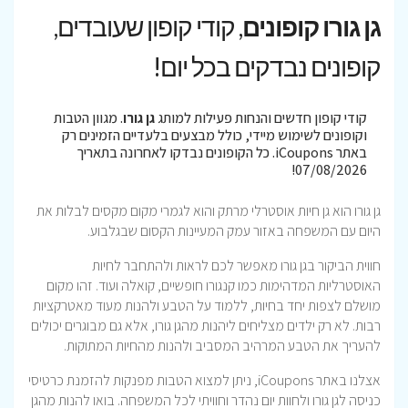
גן גורו קופונים
, קודי קופון שעובדים,
קופונים נבדקים בכל יום!
קודי קופון חדשים והנחות פעילות למותג
גן גורו
. מגוון הטבות
וקופונים לשימוש מיידי, כולל מבצעים בלעדיים הזמינים רק
באתר iCoupons. כל הקופונים נבדקו לאחרונה בתאריך
07/08/2026!
גן גורו הוא גן חיות אוסטרלי מרתק והוא לגמרי מקום מקסים לבלות את
היום עם המשפחה באזור עמק המעיינות הקסום שבגלבוע.
חווית הביקור בגן גורו מאפשר לכם לראות ולהתחבר לחיות
האוסטרליות המדהימות כמו קנגורו חופשיים, קואלה ועוד. זהו מקום
מושלם לצפות יחד בחיות, ללמוד על הטבע ולהנות מעוד מאטרקציות
רבות. לא רק ילדים מצליחים ליהנות מהגן גורו, אלא גם מבוגרים יכולים
להעריך את הטבע המרהיב המסביב ולהנות מהחיות המתוקות.
אצלנו באתר iCoupons, ניתן למצוא הטבות מפנקות להזמנת כרטיסי
כניסה לגן גורו ולחוות יום נהדר וחוויתי לכל המשפחה. בואו להנות מהגן