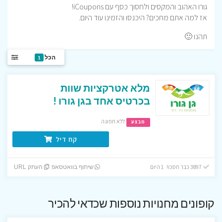
גורו האהוב והמקסים ולחסוך כסף עם iCoupons!
אז למה אתם מחכים? היכנסו והזמינו עוד היום.
תהנו 🙂
הכל
1
מלא אטרקציות שוות
בכרטיס אחד בגן גורו !
ללא תפוגה
מבצע
קח דיל
3897 כבר חסכו! 1 היום
שיתוף בוואטסאפ
העתק URL
קופונים מחנויות נוספות שכדאי להכיר