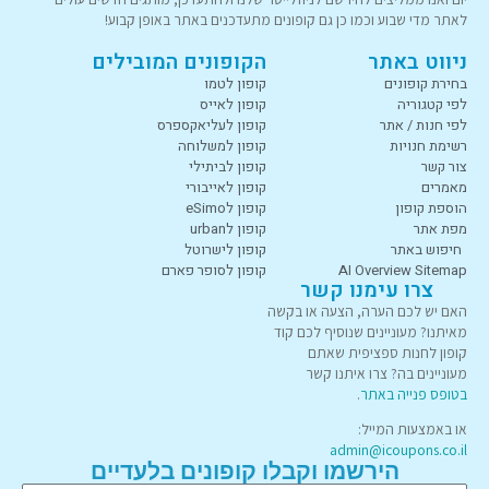
לאתר מדי שבוע וכמו כן גם קופונים מתעדכנים באתר באופן קבוע!
ניווט באתר
הקופונים המובילים
בחירת קופונים
קופון לטמו
לפי קטגוריה
קופון לאייס
לפי חנות / אתר
קופון לעליאקספרס
רשימת חנויות
קופון למשלוחה
צור קשר
קופון לביתילי
מאמרים
קופון לאייבורי
הוספת קופון
קופון לeSimo
מפת אתר
קופון לurban
חיפוש באתר
קופון לישרוטל
AI Overview Sitemap
קופון לסופר פארם
צרו עימנו קשר
האם יש לכם הערה, הצעה או בקשה
מאיתנו? מעוניינים שנוסיף לכם קוד
קופון לחנות ספציפית שאתם
מעוניינים בה? צרו איתנו קשר
בטופס פנייה באתר
.
או באמצעות המייל:
admin@icoupons.co.il
הירשמו וקבלו קופונים בלעדיים