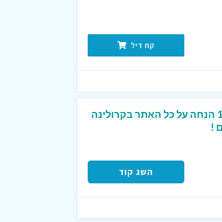
קח דיל
קוד קופון מפנק של 10% הנחה על כל האתר בקרולינה
 !
השג קוד