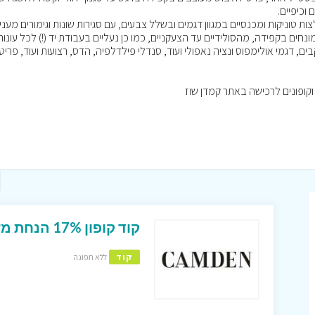
וכיפיים.
ת טוניקות ומכנסיים במגוון דגמים ובשלל צבעים, עם סגירות שונות וגימורים מעניי
נחים בקפידה, מהסולידיים עד הצעקניים, כמו כן נעליים בעבודת יד (!) לכל עונות
ים, דגמי אולימפוס ונציה נאפולי ועוד, סנדלי פילדלפיה, הדס, רצועות ועוד, פריט
קוד קופון 17% הנחת מע”מ באתר קמדן שוז המעולה !
קוד
ללא תפוגה