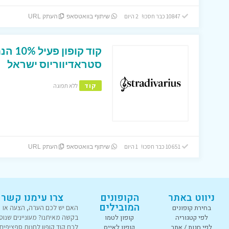
10847 כבר חסכו! 2 היום
שיתוף בוואטסאפ
העתק URL
קוד קו
סטראדיווריוס ישראל
קוד
ללא תפוגה
10651 כבר חסכו! 1 היום
שיתוף בוואטסאפ
העתק URL
ניווט באתר
הקופונים
צרו עימנו קשר
המובילים
בחירת קופונים
האם יש לכם הערה, הצעה או
לפי קטגוריה
קופון לטמו
בקשה מאיתנו? מעוניינים שנוס
לפי חנות / אתר
קופון לאייס
לכם קוד קופון לחנות ספציפית