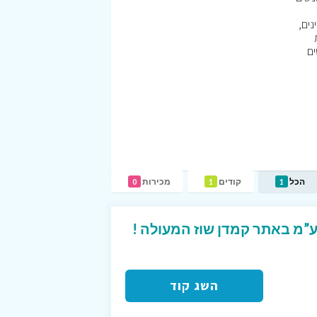
נים,
ים
הכל
קודים
מכירות
0
1
1
השג קוד