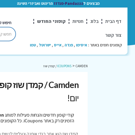
מבצעים ל
Pandazzz-פנדזז
הריהוט ואביזרי השינה
דף הבית
בלוג
חנויות
קופוני החודש
חיפוש ק
צור קשר
קופונים חמים באתר :
איסימו
,
פנדה
,
אייס
,
ישרוטל
,
טמו
>
CAMDEN / קמדן שוז
ICOUPONS
Camden / קמדן שוז קופונים
יום!
קודי קופון חדשים והנחות פעילות למותג
mden
הזמינים רק באתר iCoupons. כל הקופונים נבדקו לאחרונה בתאריך 08/08/2026!
קמדן שוז הוא אתר בגדי אופנה ונעליים לנשים 