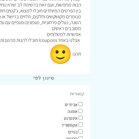
רבות מחפשות, ועם זאת ברשימת לב שיהיו נוחים 
בין הפרטים המיוחדים תוכלו למצוא, ג’קטים חולצו
מנומרים מקושקשים וחלקים, תלויים ברישול או מו
השנה, נעלים פרחוניות, מגפונים ומגפיים עם עקב
מסובבים ראשים.
אפשרות למשלוחים
אצלנו באתר Icoupons תוכלו להנות מהטבות וקופונים לרכישה באתר קמדן שוז
תהנו
סינון לפי
קטגוריות
אביזרים
אופנה
אינטרנט
אקססוריז
בגדים
הלבשה