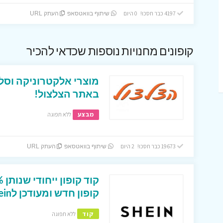
4197 כבר חסכו! 0 היום
שיתוף בוואטסאפ
העתק URL
קופונים מחנויות נוספות שכדאי להכיר
מוצרי אלקטרוניקה וסל
באתר הצלצול!
מבצע
ללא תפוגה
19673 כבר חסכו! 2 היום
שיתוף בוואטסאפ
העתק URL
קופון חדש ומעודכן לShein ישראל
קוד
ללא תפוגה