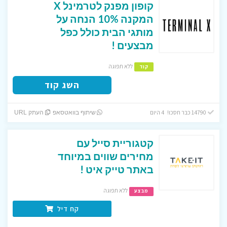
קופון מפנק לטרמינל X
המקנה 10% הנחה על
מותגי הבית כולל כפל
מבצעים !
ללא תפוגה
קוד
השג קוד
14790 כבר חסכו! 4 היום
שיתוף בוואטסאפ
העתק URL
קטגוריית סייל עם
מחירים שווים במיוחד
באתר טייק איט !
ללא תפוגה
מבצע
קח דיל