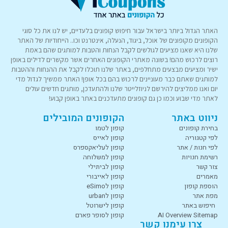
האתר הגדול ביותר בישראל עבור חיפוש קופונים בלעדיים, יש לנו את כל סוגי
הקופונים מקופונים של אוכל, ביגוד, הנעלה, אינטרנט וכו.. הייחודיות של האתר
שלנו היא שאנו מציעים לגולשים לקבל הנחות והטבות למותגים שהם באמת
רוצים לרכוש מהם! בשונה מאתרי הקופונים האחרים אשר מקשרים לדילים באופן
ישיר ומציעים מבצעים מתחלפים, באתר שלנו תוכלו לקבל את ההנחות וההטבות
למותגים שאתם כבר מעוניינים לרכוש בהם בכל אופן! האתר ממשיך לגדול מדי
יום ואנו ממליצים להירשם לניוזלייטר שלנו ולהתעדכן, מותגים חדשים עולים
לאתר מדי שבוע וכמו כן גם קופונים מתעדכנים באתר באופן קבוע!
ניווט באתר
הקופונים המובילים
בחירת קופונים
קופון לטמו
לפי קטגוריה
קופון לאייס
לפי חנות / אתר
קופון לעליאקספרס
רשימת חנויות
קופון למשלוחה
צור קשר
קופון לביתילי
מאמרים
קופון לאייבורי
הוספת קופון
קופון לeSimo
מפת אתר
קופון לurban
חיפוש באתר
קופון לישרוטל
AI Overview Sitemap
קופון לסופר פארם
צרו עימנו קשר