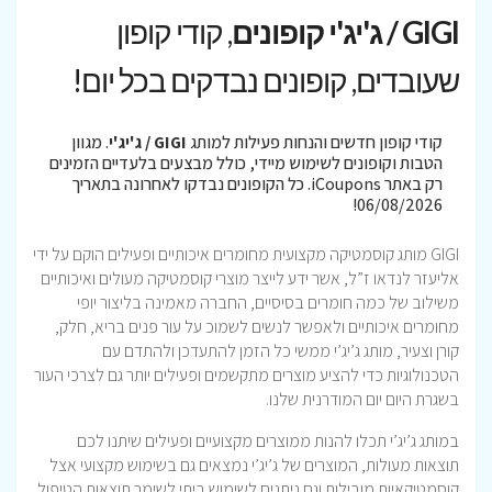
GIGI / ג'יג'י קופונים
, קודי קופון
שעובדים, קופונים נבדקים בכל יום!
קודי קופון חדשים והנחות פעילות למותג
GIGI / ג'יג'י
. מגוון
הטבות וקופונים לשימוש מיידי, כולל מבצעים בלעדיים הזמינים
רק באתר iCoupons. כל הקופונים נבדקו לאחרונה בתאריך
06/08/2026!
GIGI מותג קוסמטיקה מקצועית מחומרים איכותיים ופעילים הוקם על ידי
אליעזר לנדאו ז”ל, אשר ידע לייצר מוצרי קוסמטיקה מעולים ואיכותיים
משילוב של כמה חומרים בסיסיים, החברה מאמינה בליצור יופי
מחומרים איכותיים ולאפשר לנשים לשמוכ על עור פנים בריא, חלק,
קורן וצעיר, מותג ג’יג’י ממשי כל הזמן להתעדכן ולהתדם עם
הטכנולוגיות כדי להציע מוצרים מתקשמים ופעילים יותר גם לצרכי העור
בשגרת היום יום המודרנית שלנו.
במותג ג’יג’י תכלו להנות ממוצרים מקצועיים ופעילים שיתנו לכם
תוצאות מעולות, המוצרים של ג’יג’י נמצאים גם בשימוש מקצועי אצל
קוסמטיקאיות מובילות וגם ניתנים לשימוש ביתי לשימר תוצאות הטיפול