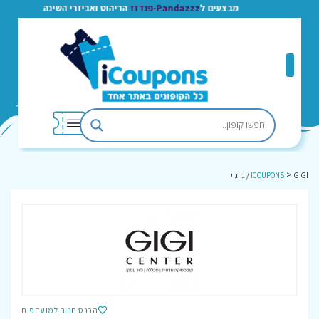
מבצעים ל
Pandazzz-פנדזז
הריהוט ואביזרי השינה
>
GIGI / ג'יג'י
ICOUPONS
הכנס חנות למועדפים