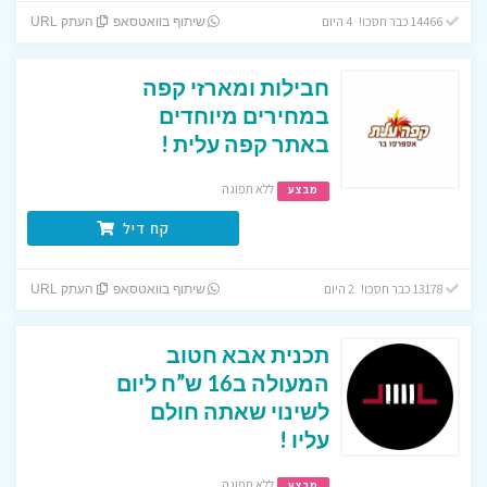
14466 כבר חסכו! 4 היום
שיתוף בוואטסאפ
העתק URL
חבילות ומארזי קפה
במחירים מיוחדים
באתר קפה עלית !
ללא תפוגה
מבצע
קח דיל
13178 כבר חסכו! 2 היום
שיתוף בוואטסאפ
העתק URL
תכנית אבא חטוב
המעולה ב16 ש”ח ליום
לשינוי שאתה חולם
עליו !
ללא תפוגה
מבצע