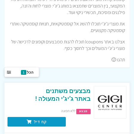
המקצועי, בין המוצרים שתמצאו במותג ג’יג’י: מוצרי לחות והזנה,
פילנגים ומסיכות, תכשירי ניקוי ועוד..
את מוצרי ג’יג’י תוכלו להשיג אל קוסמטיקאיות, חנויות קוסמטיקה ואתרי
קוסמטיקה מקצועיים.
אצלנו באתר Icoupons תוכלו להנות ממבצעים וקופונים לרכישה של
מוצרי ג’יג’י המעולים וכך לחסוך כסף.
תהנו 🙂
הכל
1
מבצעים משתנים
באתר ג’יג’י המעולה !
ללא תפוגה
מבצע
קח דיל