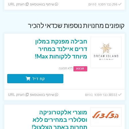
296 כבר חסכו! 0 היום
שיתוף בוואטסאפ
העתק URL
קופונים מחנויות נוספות שכדאי להכיר
חבילה מפנקת במלון
דרים איילנד במחיר
מיוחד ללקוחות Max!
ללא תפוגה
מבצע
קח דיל
38553 כבר חסכו! 1 היום
שיתוף בוואטסאפ
העתק URL
מוצרי אלקטרוניקה
וסלולרי במחירים ללא
תחרות באתר הצלצול!