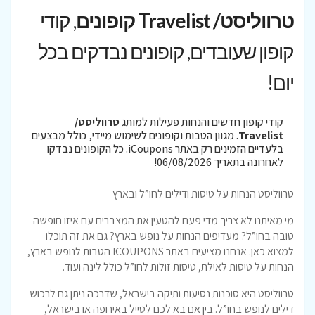
טרווליסט/ Travelist קופונים
, קודי
קופון שעובדים, קופונים נבדקים בכל
יום!
קודי קופון חדשים והנחות פעילות למותג
טרווליסט/
Travelist
. מגוון הטבות וקופונים לשימוש מיידי, כולל מבצעים
בלעדיים הזמינים רק באתר iCoupons. כל הקופונים נבדקו
לאחרונה בתאריך 06/08/2026!
טרווליסט הנחות על טיסות ודילים לחו”ל ובארץ
מי מאיתנו לא צריך מדי פעם להטעין את המצברים עם איזו חופשה
טובה בחו”ל? מעדיפים הנחות על נופש בארץ? גם את זה תוכלו
למצוא כאן. אנחנו מציעים באתר ICOUPONS הטבות לנופש בארץ,
הנחות על טיסות לאילת, טיסות זולות לחו”ל כולל לינה ועוד.
טרווליסט היא סוכנות נסיעות ותיקה בישראל, שדרכה ניתן גם לרכוש
דילים לנופש בחו”ל. בין אם בא לכם לטייל באירופה או בישראל,