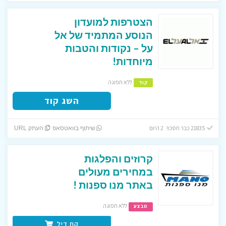
הצטרפות למועדון
הנוסע המתמיד של אל
על – נקודות והטבות
מיוחדות!
ללא תפוגה
קוד
השג קוד
21835 כבר חסכו! 2 היום
שיתוף בוואטסאפ
העתק URL
קרוזים והפלגות
במחירים מעולים
באתר מנו ספנות !
ללא תפוגה
מבצע
קח דיל