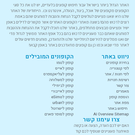
האתר הגדול ביותר בישראל עבור חיפוש קופונים בלעדיים, יש לנו את כל סוגי
הקופונים מקופונים של אוכל, ביגוד, הנעלה, אינטרנט וכו.. הייחודיות של האתר
שלנו היא שאנו מציעים לגולשים לקבל הנחות והטבות למותגים שהם באמת
רוצים לרכוש מהם! בשונה מאתרי הקופונים האחרים אשר מקשרים לדילים באופן
ישיר ומציעים מבצעים מתחלפים, באתר שלנו תוכלו לקבל את ההנחות וההטבות
למותגים שאתם כבר מעוניינים לרכוש בהם בכל אופן! האתר ממשיך לגדול מדי
יום ואנו ממליצים להירשם לניוזלייטר שלנו ולהתעדכן, מותגים חדשים עולים
לאתר מדי שבוע וכמו כן גם קופונים מתעדכנים באתר באופן קבוע!
ניווט באתר
הקופונים המובילים
בחירת קופונים
קופון לטמו
לפי קטגוריה
קופון לאייס
לפי חנות / אתר
קופון לעליאקספרס
רשימת חנויות
קופון למשלוחה
צור קשר
קופון לביתילי
מאמרים
קופון לאייבורי
הוספת קופון
קופון לeSimo
מפת אתר
קופון לurban
חיפוש באתר
קופון לישרוטל
AI Overview Sitemap
קופון לסופר פארם
צרו עימנו קשר
האם יש לכם הערה, הצעה או בקשה
מאיתנו? מעוניינים שנוסיף לכם קוד