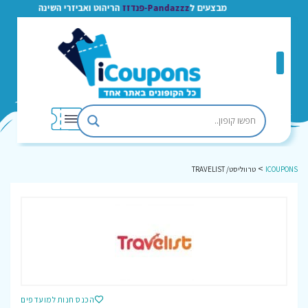
מבצעים ל
Pandazzz-פנדזז
הריהוט ואביזרי השינה
>
ICOUPONS
טרווליסט/ TRAVELIST
הכנס חנות למועדפים