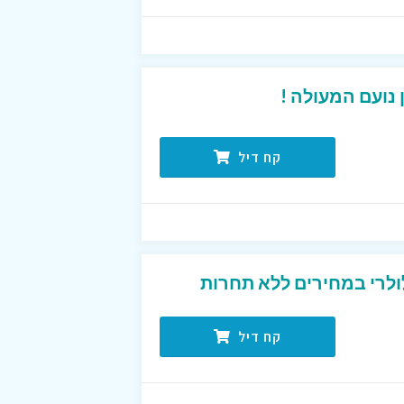
נועם המעולה !
קח דיל
ולרי במחירים ללא תחרות
קח דיל