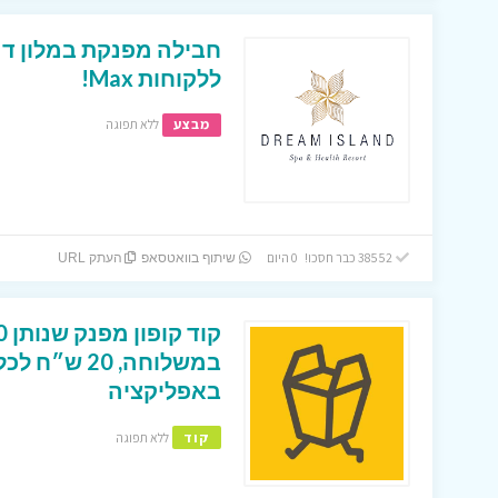
חבילה מפנקת במלון דר
ללקוחות Max!
מבצע
ללא תפוגה
38552 כבר חסכו! 0 היום
שיתוף בוואטסאפ
העתק URL
במשלוחה, 0
באפליקציה
קוד
ללא תפוגה