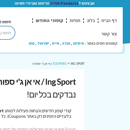
מבצעים ל
Pandazzz-פנדזז
הריהוט ואביזרי השינה
דף הבית
בלוג
חנויות
קופוני החודש
חיפוש ק
צור קשר
קופונים חמים באתר :
איסימו
,
פנדה
,
אייס
,
ישרוטל
,
טמו
>
ING SPORT / אי אן ג'י ספורט
ICOUPONS
Ing Sport / אי אן ג'י ספורט קופונים
נבדקים בכל יום!
קודי קופון חדשים והנחות פעילות למותג
 Sport
בלעדיים הזמינים רק באתר iCoupons. כל הקופונים נבדקו לאחרונה בתאריך 06/08/2026!