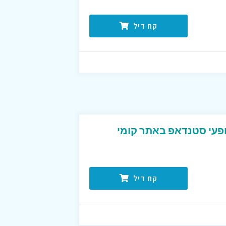
קח דיל
עי סטנדאפ באתר קומי
קח דיל