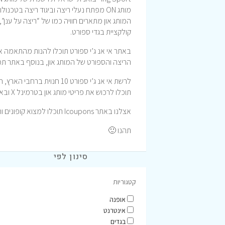
מותג ON מפתח נעלי ריצה וביגוד ריצה בט
המותג און מתארים חוויה כמו של “ריצה על ענן”,
קולקציית בגדי ספורט.
הריצה והספורט של המותג און, בנוסף באתר תמצ
לרשת אי אנ ג’י ספורט 10 ח
תוכלו לרכוש את פריטי מותג און בטרמינל X ובאתר של חברת אי אן ג’י ספורט.
אצלנו באתר Icoupons תוכלו למצוא קופונים והטבות לרכישה באתר אי אן ג’י ספורט וכך לחסוך כסף.
תהנו 🙂
סינון לפי
קטגוריות
אופנה
אינטרנט
בגדים