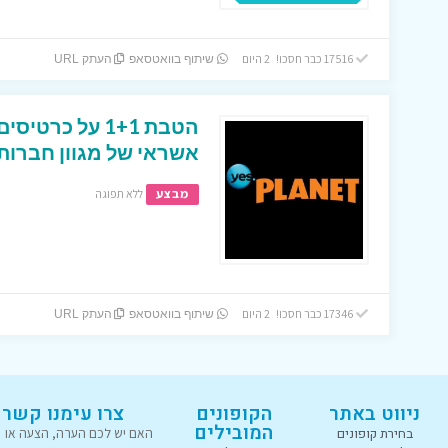
17516 כבר חסכו! 2 היום
שיתוף בוואטסאפ
העתק URL
הטבת 1+1 על כר
אשראי של מגוון חברות
מבצע
ללא תפוגה
17346 כבר חסכו! 2 היום
שיתוף בוואטסאפ
העתק URL
ניווט באתר
הקופונים
צרו עימנו קשר
המובילים
בחירת קופונים
האם יש לכם הערה, הצעה או