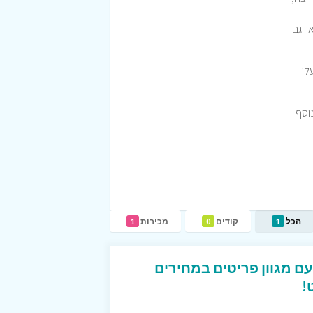
ון גם
 נעלי
בנוסף
הכל
קודים
מכירות
1
0
1
טגוריית Last Chance עם מגוון פריטים במחירים