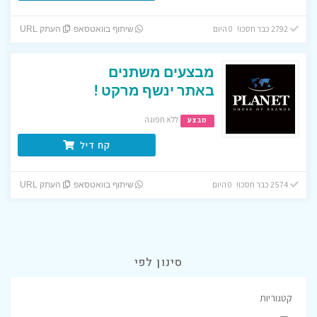
2792 כבר חסכו! 0 היום
שיתוף בוואטסאפ
העתק URL
מבצעים משתנים
באתר ינשף מרקט !
ללא תפוגה
מבצע
קח דיל
2574 כבר חסכו! 0 היום
שיתוף בוואטסאפ
העתק URL
סינון לפי
קטגוריות