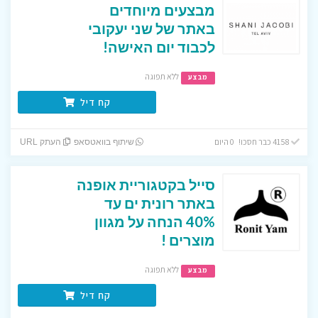
מבצעים מיוחדים
באתר של שני יעקובי
לכבוד יום האישה!
ללא תפוגה
מבצע
קח דיל
4158 כבר חסכו! 0 היום
שיתוף בוואטסאפ
העתק URL
סייל בקטגוריית אופנה
באתר רונית ים עד
40% הנחה על מגוון
מוצרים !
ללא תפוגה
מבצע
קח דיל