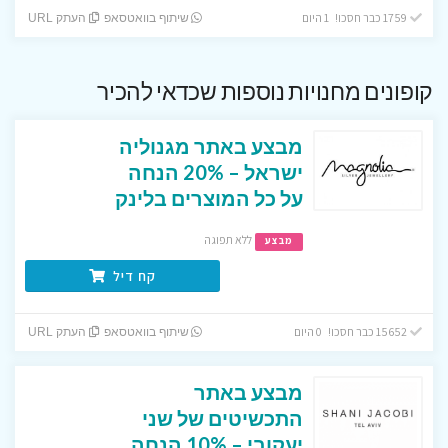
1759 כבר חסכו! 1 היום
שיתוף בוואטסאפ
העתק URL
קופונים מחנויות נוספות שכדאי להכיר
מבצע באתר מגנוליה
ישראל – 20% הנחה
על כל המוצרים בלינק
ללא תפוגה
מבצע
קח דיל
15652 כבר חסכו! 0 היום
שיתוף בוואטסאפ
העתק URL
מבצע באתר
התכשיטים של שני
יעקובי – 10% הנחה