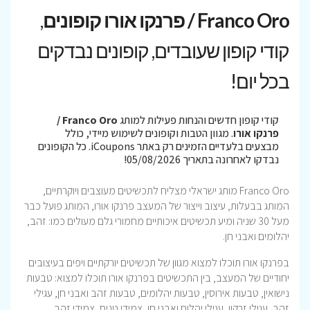
Franco Oro / פרנקו אורו קופונים
,
קודי קופון שעובדים, קופונים נבדקים
בכל יום!
קודי קופון חדשים והנחות פעילות למותג
Franco Oro /
פרנקו אורו
. מגוון הטבות וקופונים לשימוש מיידי, כולל
מבצעים בלעדיים הזמינים רק באתר iCoupons. כל הקופונים
נבדקו לאחרונה בתאריך 05/08/2026!
Franco Oro מותג ישראלי מצליח לתכשיטים מעוצבים ויוקרתיים,
המותג בבעלות, עיצוב וייצור של המעצב פרנקו אורו, המותג פועל כבר
מעל 30 שניה ומיע תכשיטים איכותיים מחמורי גלם מעולים כמו: זהב,
יהלומים ואבני חן.
בפרנקו אורו תוכלו למצוא מגוון של תכשיטים יורקתיים ויפים בעיצובים
יחודיים של המעצב, בין התכשיטים בפרנקו אורו תוכלו למצוא: טבעות
נישואין, טבעות אירוסין, טבעות יהלומים, טבעות זהב ואבני חן, עגילי
זהב, עגילי זרקון, עגילי יהלום ואבני חן, צמידי טניס, צמידי זהב,