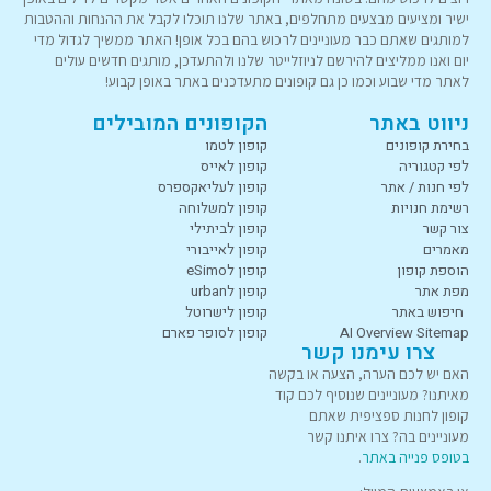
ישיר ומציעים מבצעים מתחלפים, באתר שלנו תוכלו לקבל את ההנחות וההטבות
למותגים שאתם כבר מעוניינים לרכוש בהם בכל אופן! האתר ממשיך לגדול מדי
יום ואנו ממליצים להירשם לניוזלייטר שלנו ולהתעדכן, מותגים חדשים עולים
לאתר מדי שבוע וכמו כן גם קופונים מתעדכנים באתר באופן קבוע!
ניווט באתר
הקופונים המובילים
בחירת קופונים
קופון לטמו
לפי קטגוריה
קופון לאייס
לפי חנות / אתר
קופון לעליאקספרס
רשימת חנויות
קופון למשלוחה
צור קשר
קופון לביתילי
מאמרים
קופון לאייבורי
הוספת קופון
קופון לeSimo
מפת אתר
קופון לurban
חיפוש באתר
קופון לישרוטל
AI Overview Sitemap
קופון לסופר פארם
צרו עימנו קשר
האם יש לכם הערה, הצעה או בקשה
מאיתנו? מעוניינים שנוסיף לכם קוד
קופון לחנות ספציפית שאתם
מעוניינים בה? צרו איתנו קשר
בטופס פנייה באתר
.