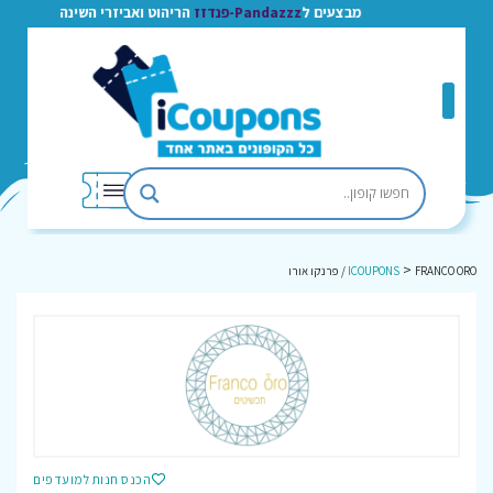
מבצעים ל
Pandazzz-פנדזז
הריהוט ואביזרי השינה
>
FRANCO ORO / פרנקו אורו
ICOUPONS
הכנס חנות למועדפים