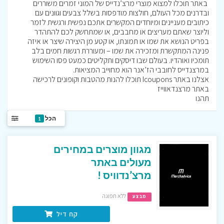
באתר תוכלו למצוא מוצרי מרצ’נדייס של המוני זמרים משוררים
ובדרנים מכל העולם, חולצות מודפסות בשלל צבעים וגוונים עם
כיתובים מעניינים ומיוחדים המקשרים אתכם נפשית ורגשית לזמר
וליוצר שאתם מעריצים או מחבבים, או שמתחשק לכם להתהדר
בפריט הנושא את שמו או תמונתו, או קטע מן היצירה שיצר או איזה
פנינה המתקשרת ומזכירה את שמו – ומעוררת רגשות חמים בלב
תומכיו ואוהדיו. בעולם שבו דיסקים ותקליטים כמעט פסו השימוש
במרצנדייס לחובבי הז’אנר הוא מחוייב המציאות.
אצלנו באתר Icoupons תוכלו להנות מהטבות וקופונים לרכישה
באתר מרצנדאווייז
תהנו
הכל
1
מגוון מוצרים במחירים
מעולים באתר
מרצ’נדוויס !
ללא תפוגה
מבצע
קח דיל