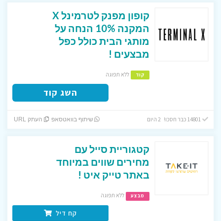
קופון מפנק לטרמינל X
המקנה 10% הנחה על
מותגי הבית כולל כפל
מבצעים !
ללא תפוגה
קוד
השג קוד
14801 כבר חסכו! 2 היום
שיתוף בוואטסאפ
העתק URL
קטגוריית סייל עם
מחירים שווים במיוחד
באתר טייק איט !
ללא תפוגה
מבצע
קח דיל