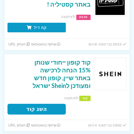
באתר קסטיליה !
ללא תפוגה
מבצע
קח דיל
19155 כבר חסכו! 8 היום
שיתוף בוואטסאפ
העתק URL
קוד קופון ייחודי שנותן
15% הנחה לרכישה
באתר שיין, קופון חדש
ומעודכן לShein ישראל
ללא תפוגה
קוד
השג קוד
15062 כבר חסכו! 4 היום
שיתוף בוואטסאפ
העתק URL