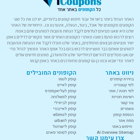
האתר הגדול ביותר בישראל עבור חיפוש קופונים בלעדיים, יש לנו את כל סוגי
הקופונים מקופונים של אוכל, ביגוד, הנעלה, אינטרנט וכו.. הייחודיות של האתר
שלנו היא שאנו מציעים לגולשים לקבל הנחות והטבות למותגים שהם באמת
רוצים לרכוש מהם! בשונה מאתרי הקופונים האחרים אשר מקשרים לדילים באופן
ישיר ומציעים מבצעים מתחלפים, באתר שלנו תוכלו לקבל את ההנחות וההטבות
למותגים שאתם כבר מעוניינים לרכוש בהם בכל אופן! האתר ממשיך לגדול מדי
יום ואנו ממליצים להירשם לניוזלייטר שלנו ולהתעדכן, מותגים חדשים עולים
לאתר מדי שבוע וכמו כן גם קופונים מתעדכנים באתר באופן קבוע!
ניווט באתר
הקופונים המובילים
בחירת קופונים
קופון לטמו
לפי קטגוריה
קופון לאייס
לפי חנות / אתר
קופון לעליאקספרס
רשימת חנויות
קופון למשלוחה
צור קשר
קופון לביתילי
מאמרים
קופון לאייבורי
הוספת קופון
קופון לeSimo
מפת אתר
קופון לurban
חיפוש באתר
קופון לישרוטל
AI Overview Sitemap
קופון לסופר פארם
צרו עימנו קשר