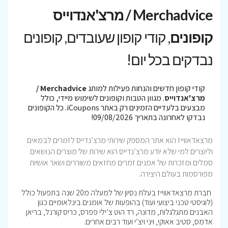
Merchadvice / מרצ'אנדוייס
קופונים
, קודי קופון שעובדים, קופונים
נבדקים בכל יום!
קודי קופון חדשים והנחות פעילות למותג
Merchadvice /
מרצ'אנדוייס
. מגוון הטבות וקופונים לשימוש מיידי, כולל
מבצעים בלעדיים הזמינים רק באתר iCoupons. כל הקופונים
נבדקו לאחרונה בתאריך 09/08/2026!
מרצאדאווייז הוא אתר המספק שירותי מרצ’נדייס לזמרים לבמאים
וליוצרים למי שלא יודע מרצ’נדייס הוא שירות של מוצרים הנושאים
סמלים ומזכרות של אמנים זמרים מחזאים משוררים ושאר אושיות
מפורסמות בעולם היצירה.
חברת מרצאדאווייז בעלת נסיון של למעלה מ20 שנה בתפעול כולל
(לוגיסטי טכני ביצועי ועוד) בהופעות של אומנים בינלאומיים כגון
האבנים מתגלגלות, מדונה, רד הוט צ’ילי פפרס, כריס קורנל, בריאן
אדמס, סטיב אאוקי, ויני ויצ’י ועוד רבים אחרים.