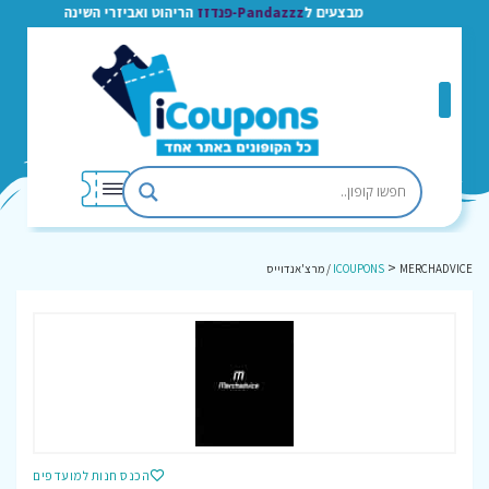
מבצעים ל
Pandazzz-פנדזז
הריהוט ואביזרי השינה
>
MERCHADVICE / מרצ'אנדוייס
ICOUPONS
הכנס חנות למועדפים