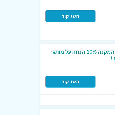
השג קוד
קופון מפנק לטרמינל X המקנה 10% הנחה על מותגי
!
השג קוד