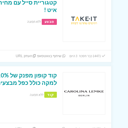
קטגוריית סייל עם מחיר
איט !
מבצע
ללא תפוגה
14471 כבר חסכו! 3 היום
שיתוף בוואטסאפ
העתק URL
למקה כולל כפל מבצעים
קוד
ללא תפוגה