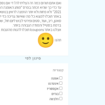
ואם אתם תוהים כמה זה הצליח לה? די אם נספ
עד כדי כך שהיא זכתה בפרס “מותג האופנה המו
2021” ולא פחות ולא יותר הוזמנה לראיון בנושא אופנה צנועה בערוץ האירני “iran international” ובהשקעה בתוכנית “הכרישים”.
באתר תוכלו למצוא כל מה שאישה צריכה כדי להיו
סאטן, ריב, ועוד, סטים ופירטי לבוש ליום חול, שמ
ברמת בסטייל והמודה הגבוהה ביותר.
אצלנו באתר Icoupons תוכלו להנות מהטבות וקופונים לרכישה באתר שיראל אברהמי
תהנו
סינון לפי
קטגוריות
אופנה
אינטרנט
אקססוריז
בגדים
הלבשה