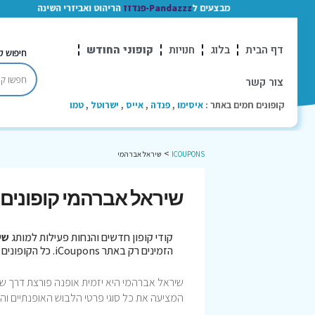
מבצעים ל
Pandazzz-פנדזז
הריהוט ואביזרי השינה
דף הבית
בלוג
חנויות
קופוני החודש
חיפוש ק
צור קשר
קופונים חמים באתר :
איסימו
,
פנדה
,
אייס
,
ישרוטל
,
טמו
>
ICOUPONS
שיראל אברהמי
שיראל אברהמי קופונים
קודי קופון חדשים והנחות פעילות למותג
שי
הזמינים רק באתר iCoupons. כל הקופונים נבדקו לאחרונה בתאריך 07/08/2026!
שיראל אברהמי היא יזמית אופנה פורצת דרך שה
המציעה את כל סוגי פרטי הלבוש האופנתיים והעד