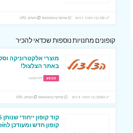
260 כבר חסכו! 1 היום
שיתוף בוואטסאפ
העתק URL
קופונים מחנויות נוספות שכדאי להכיר
מוצרי אלקטרוניקה וסל
באתר הצלצול!
מבצע
ללא תפוגה
19664 כבר חסכו! 4 היום
שיתוף בוואטסאפ
העתק URL
קופון חדש ומעודכן לShein ישראל