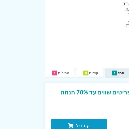
רב,
ת
כל
הכל
קודים
מכירות
1
0
1
קטגוריית אאוטלט עם פריטים שווים עד 70% הנחה
קח דיל