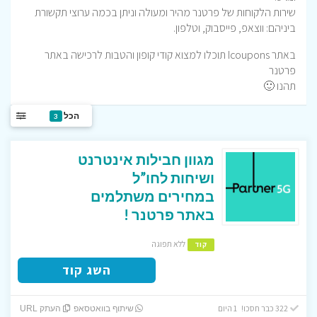
שירות הלקוחות של פרטנר מהיר ומעולה וניתן בכמה ערוצי תקשורת
ביניהם: ווצאפ, פייסבוק, וטלפון.
באתר Icoupons תוכלו למצוא קודי קופון והטבות לרכישה באתר
פרטנר
תהנו 🙂
הכל
3
מגוון חבילות אינטרנט
ושיחות לחו”ל
במחירים משתלמים
באתר פרטנר !
ללא תפוגה
קוד
השג קוד
322 כבר חסכו! 1 היום
שיתוף בוואטסאפ
העתק URL