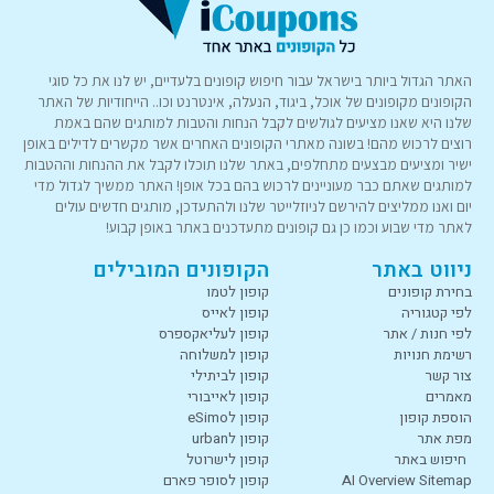
האתר הגדול ביותר בישראל עבור חיפוש קופונים בלעדיים, יש לנו את כל סוגי
הקופונים מקופונים של אוכל, ביגוד, הנעלה, אינטרנט וכו.. הייחודיות של האתר
שלנו היא שאנו מציעים לגולשים לקבל הנחות והטבות למותגים שהם באמת
רוצים לרכוש מהם! בשונה מאתרי הקופונים האחרים אשר מקשרים לדילים באופן
ישיר ומציעים מבצעים מתחלפים, באתר שלנו תוכלו לקבל את ההנחות וההטבות
למותגים שאתם כבר מעוניינים לרכוש בהם בכל אופן! האתר ממשיך לגדול מדי
יום ואנו ממליצים להירשם לניוזלייטר שלנו ולהתעדכן, מותגים חדשים עולים
לאתר מדי שבוע וכמו כן גם קופונים מתעדכנים באתר באופן קבוע!
ניווט באתר
הקופונים המובילים
בחירת קופונים
קופון לטמו
לפי קטגוריה
קופון לאייס
לפי חנות / אתר
קופון לעליאקספרס
רשימת חנויות
קופון למשלוחה
צור קשר
קופון לביתילי
מאמרים
קופון לאייבורי
הוספת קופון
קופון לeSimo
מפת אתר
קופון לurban
חיפוש באתר
קופון לישרוטל
AI Overview Sitemap
קופון לסופר פארם