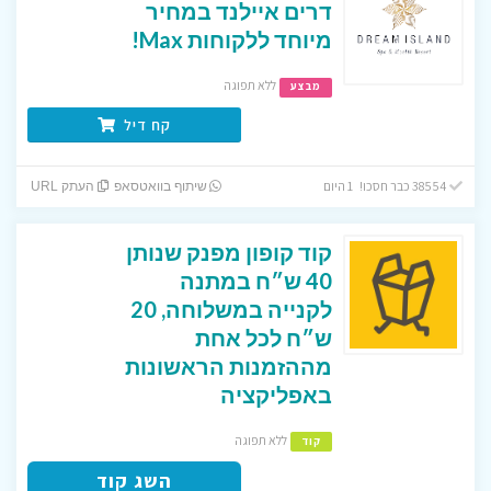
דרים איילנד במחיר
מיוחד ללקוחות Max!
ללא תפוגה
מבצע
קח דיל
38554 כבר חסכו! 1 היום
שיתוף בוואטסאפ
העתק URL
קוד קופון מפנק שנותן
40 ש״ח במתנה
לקנייה במשלוחה, 20
ש״ח לכל אחת
מההזמנות הראשונות
באפליקציה
ללא תפוגה
קוד
השג קוד