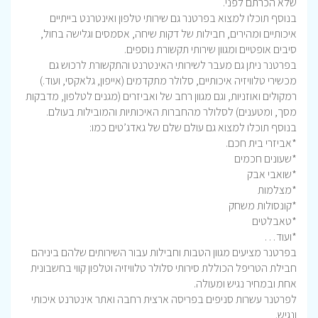
שלא הכרתם לפני.
בנוסף תוכלו למצוא בפרטנר גם שירותי טלפון ואינטרנט בייתיים
איכותיים ומהירים, חבילות של דקות שיחה, אסמסים וגלישה בחול,
סיבים אופטיים ומגוון שירותי תקשורת נוספים.
בפרטנר ניתן גם מעבר לשירותי האינטרנט והתקשורת לרכוש גם
מכשירי טלוויזיה איכותיים, סלולר מתקדמים (אייפון, גלאקסי, ועוד.)
רמקולים ואוזניות, וגם מגוון רחב של ואביזרים (מגנים לטלפון, מדבקות
מסך, ומטענים) לסלולר מהחברות האיכותיות והמובילות בעולם.
בנוסף תוכלו למצוא גם עולם שלם של גאדג’טים כמו:
*אביזרי בית חכם.
*שעונים חכמים
*שואבי אבק
*מצלמות
*קונסולות משחק
*טאבלטים
*ועוד…
בפרטנר מציעים מגוון הטבות וחבילות עבור השירותים שלהם ביניהם
חבילת הטריפל הכוללת סירותי סלולר טלוויזיה וטלפון קווי בחשבונית
אחת ובמחיר נגיש ומעולה.
לפרטנר עשרות סניפים בפריסה ארצית רחבה ואתר אינטרנט איכותי
ונגיש.