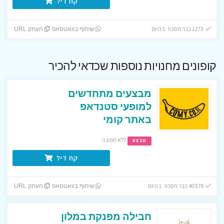
קח דיל
1273 כבר חסכו! 1 היום
שיתוף בוואטסאפ
העתק URL
קופונים מחנויות נוספות שכדאי להכיר
מבצעים מתחדשים
למופעי סטנדאפ
באתר קומי
ללא תפוגה
מבצע
קח דיל
40578 כבר חסכו! 1 היום
שיתוף בוואטסאפ
העתק URL
חבילה מפנקת במלון