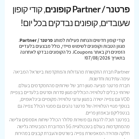
פרטנר / Partner קופונים
, קודי קופון
שעובדים, קופונים נבדקים בכל יום!
קודי קופון חדשים והנחות פעילות למותג
פרטנר / Partner
.
מגוון הטבות וקופונים לשימוש מיידי, כולל מבצעים בלעדיים
הזמינים רק באתר iCoupons. כל הקופונים נבדקו לאחרונה
בתאריך 07/08/2026!
Partner חברת התקשורת מהגדולות והמתקדמות בישראל המביאה
עימה עתידנות וחדשנות.
חברת פרטנר מציעה מגוון רחב של שירותים מהתמקדמים בעולם.
שירותי כבלים לטלוויזיה הכוללים מגוון סדרות וסרטים בלעדיים בצפיית
VOD וגם צפייה ישירה במגוון ערוצי טלוויזיה מקומיים ובינלאומיים,
בנוסף מנויי הטלוויזיה של פרטנר נהנים גם ממנוי הכולל צפייה גם
בנטפליקס ובאמזון פריים.
בפרטנר תוכלו להנות גם משירות סלולר הכולל שיחות אסמסים וגלישה
מהמתקדמות בעולם בטכנולוגיית 5G המדוברת המבטיחה גלישה
חלקה ומהירה המאפשרת צפייה בשרטים והעברת קבצים במהירות