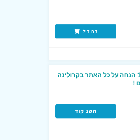
קח דיל
קוד קופון מפנק של 10% הנחה על כל האתר בקרולינה
 !
השג קוד