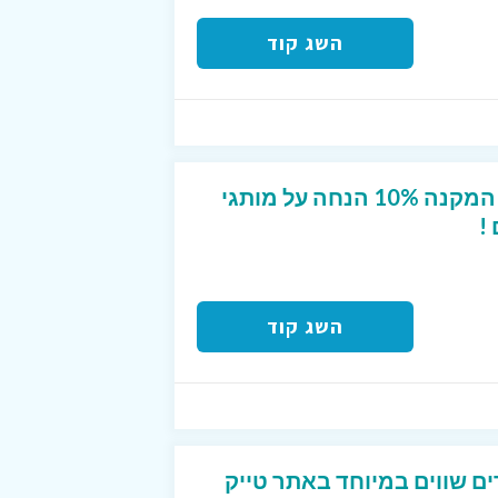
השג קוד
קופון מפנק לטרמינל X המקנה 10% הנחה על מותגי
!
השג קוד
ים שווים במיוחד באתר טייק