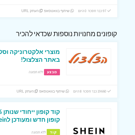
97 כבר חסכו! 0 היום
שיתוף בוואטסאפ
העתק URL
קופונים מחנויות נוספות שכדאי להכיר
מוצרי אלקטרוניקה וסל
באתר הצלצול!
מבצע
ללא תפוגה
19660 כבר חסכו! 8 היום
שיתוף בוואטסאפ
העתק URL
קופון חדש ומעודכן לShein ישראל
קוד
ללא תפוגה