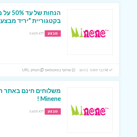
הנחות ש
בקטגוריית “יריד מבצעי
מבצע
ללא תפוגה
98 כבר חסכו! 2 היום
שיתוף בוואטסאפ
העתק URL
משלוחים חינם באתר הא
Minene !
מבצע
ללא תפוגה