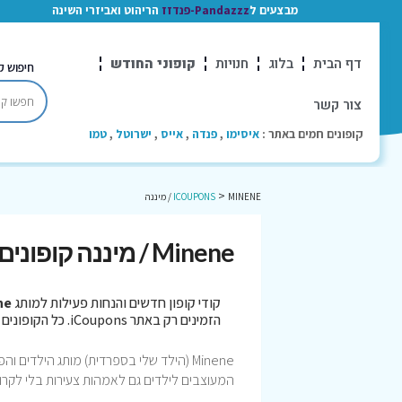
מבצעים ל
Pandazzz-פנדזז
הריהוט ואביזרי השינה
דף הבית
בלוג
חנויות
קופוני החודש
חיפוש ק
צור קשר
קופונים חמים באתר :
איסימו
,
פנדה
,
אייס
,
ישרוטל
,
טמו
>
MINENE / מיננה
ICOUPONS
Minene / מיננה קופונים
קודי קופון חדשים והנחות פעילות למותג
nene
הזמינים רק באתר iCoupons. כל הקופונים נבדקו לאחרונה בתאריך 06/08/2026!
המעוצבים לילדים גם לאמהות צעירות בלי לקרו