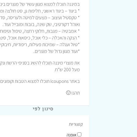
במיננה תוכלו למצוא מגוון עשיר של מוצרים ביני
* ביגוד – ביגוד ראשוני, חליפות גן, סט חולצה ומ
* טקסטיל ועיצוב – מצעים למיטה ולעריסה, סדיני
ואוהל דקורטיבי, שק שינה, בובות ומובייל ועוד..
* אמבטיה – מגבות, חלוקי רחצה, טיפול וטיפוח
* הנקה והאכלה – כלי אוכל, כיסאות אוכל, סינרי
*טיול ועגלה – שמיכות פעילות, ריפודיות, חיבוקי
*ועוד מגוון גדול של מוצרים..
את מוצרי מיננה תוכלו להשיג בסניפי הרשת ונ
מעל 200 ש”ח.
באתר Icoupons תוכלו למצוא הטבות וקופונים לרכישה באתר מיננה.
תהנו 🙂
סינון לפי
קטגוריות
אופנה