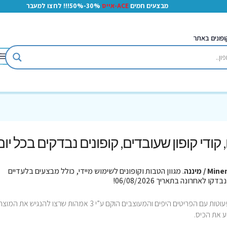
מבצעים חמים
ACE-אייס
30%-50%!!! לחצו למעבר
ופונים באתר
, קודי קופון שעובדים, קופונים נבדקים בכל יום
Mi / מיננה
. מגוון הטבות וקופונים לשימוש מיידי, כולל מבצעים בלעדיים
Minene (הילד שלי בספרדית) מותג הילדים והפעוטות עם הפריטים היפים והמעוצבים הוקם ע”י 3 אמהות שרצו להנגיש את
ע את הכיס.