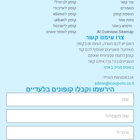
צור קשר
קופון לביתילי
מאמרים
קופון לאייבורי
הוספת קופון
קופון לeSimo
מפת אתר
קופון לurban
חיפוש באתר
קופון לישרוטל
AI Overview Sitemap
קופון לסופר פארם
צרו עימנו קשר
האם יש לכם הערה, הצעה או בקשה
מאיתנו? מעוניינים שנוסיף לכם קוד
קופון לחנות ספציפית שאתם
מעוניינים בה? צרו איתנו קשר
בטופס פנייה באתר
.
או באמצעות המייל:
admin@icoupons.co.il
הירשמו וקבלו קופונים בלעדיים