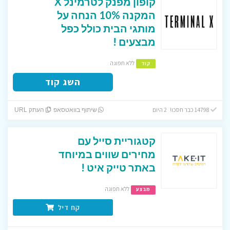
קופון מפנק לטרמינל X
המקנה 10% הנחה על
מותגי הבית כולל כפל
מבצעים !
ללא תפוגה
קוד
השג קוד
14798 כבר חסכו! 2 היום
שיתוף בוואטסאפ
העתק URL
קטגוריית סייל עם
מחירים שווים במיוחד
באתר טייק איט !
ללא תפוגה
מבצע
קח דיל