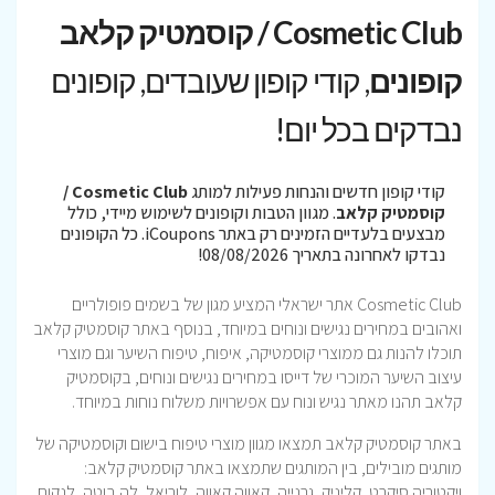
Cosmetic Club / קוסמטיק קלאב
קופונים
, קודי קופון שעובדים, קופונים
נבדקים בכל יום!
קודי קופון חדשים והנחות פעילות למותג
Cosmetic Club /
קוסמטיק קלאב
. מגוון הטבות וקופונים לשימוש מיידי, כולל
מבצעים בלעדיים הזמינים רק באתר iCoupons. כל הקופונים
נבדקו לאחרונה בתאריך 08/08/2026!
Cosmetic Club אתר ישראלי המציע מגון של בשמים פופולריים
ואהובים במחירים נגישים ונוחים במיוחד, בנוסף באתר קוסמטיק קלאב
תוכלו להנות גם ממוצרי קוסמטיקה, איפוח, טיפוח השיער וגם מוצרי
עיצוב השיער המוכרי של דייסו במחירים נגישים ונוחים, בקוסמטיק
קלאב תהנו מאתר נגיש ונוח עם אפשרויות משלוח נוחות במיוחד.
באתר קוסמטיק קלאב תמצאו מגוון מוצרי טיפוח בישום וקוסמטיקה של
מותגים מובילים, בין המותגים שתמצאו באתר קוסמטיק קלאב:
ויקטוריה סיקרט, קליניק, גרנייה, קאווה קאווה, לוריאל, לה בוטה, לנקום,