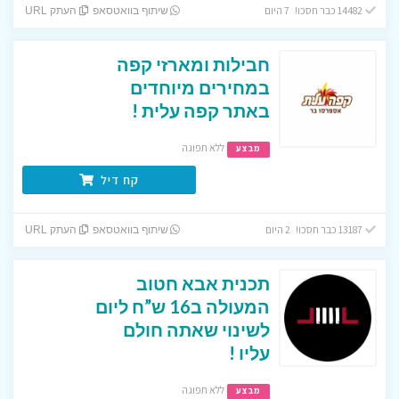
14482 כבר חסכו! 7 היום
שיתוף בוואטסאפ
העתק URL
חבילות ומארזי קפה
במחירים מיוחדים
באתר קפה עלית !
ללא תפוגה
מבצע
קח דיל
13187 כבר חסכו! 2 היום
שיתוף בוואטסאפ
העתק URL
תכנית אבא חטוב
המעולה ב16 ש”ח ליום
לשינוי שאתה חולם
עליו !
ללא תפוגה
מבצע