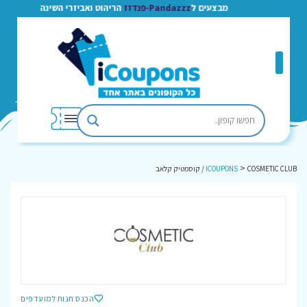
מבצעים ל
Pandazzz-פנדזז
הריהוט ואביזרי השינה
>
COSMETIC CLUB / קוסמטיק קלאב
ICOUPONS
הכנס חנות למועדפים