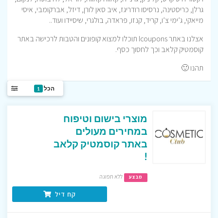
גרלן, כריסטינה, נרסיסו רודריגז, איב סאן לורן, דיזל, אברקומבי, איסי
מייאקי, ג’ימי צ’ו, קריד, קנזו, פראדה, בולגרי, שיסיידו ועוד..
אצלנו באתר Icoupons תוכלו למצוא קופונים והטבות לרכישה באתר
קוסמטיק קלאב וכך לחסוך כסף.
תהנו 🙂
הכל
1
מוצרי בישום וטיפוח
במחירים מעולים
באתר קוסמטיק קלאב
!
ללא תפוגה
מבצע
קח דיל