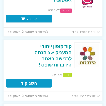
גיפטוש !
ללא תפוגה
מבצע
קח דיל
4713 כבר חסכו! 0 היום
שיתוף בוואטסאפ
העתק URL
קוד קופון ייחודי
המעניק 5% הנחה
לרכישה באתר
הידברות שופס !
ללא תפוגה
קוד
השג קוד
1848 כבר חסכו! 0 היום
שיתוף בוואטסאפ
העתק URL