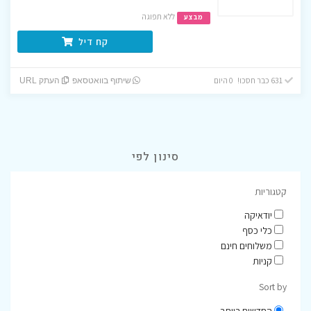
ללא תפוגה
מבצע
קח דיל
631 כבר חסכו! 0 היום
שיתוף בוואטסאפ
העתק URL
סינון לפי
קטגוריות
יודאיקה
כלי כסף
משלוחים חינם
קניות
Sort by
החדשים ביותר