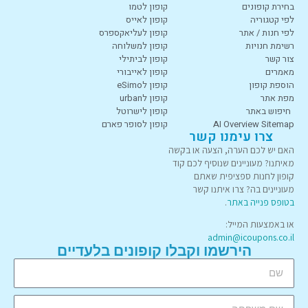
בחירת קופונים
קופון לטמו
לפי קטגוריה
קופון לאייס
לפי חנות / אתר
קופון לעליאקספרס
רשימת חנויות
קופון למשלוחה
צור קשר
קופון לביתילי
מאמרים
קופון לאייבורי
הוספת קופון
קופון לeSimo
מפת אתר
קופון לurban
חיפוש באתר
קופון לישרוטל
AI Overview Sitemap
קופון לסופר פארם
צרו עימנו קשר
האם יש לכם הערה, הצעה או בקשה
מאיתנו? מעוניינים שנוסיף לכם קוד
קופון לחנות ספציפית שאתם
מעוניינים בה? צרו איתנו קשר
בטופס פנייה באתר
.
או באמצעות המייל:
admin@icoupons.co.il
הירשמו וקבלו קופונים בלעדיים