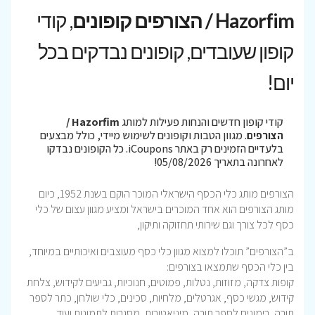
Hazorfim / הצורפים קופונים
, קודי
קופון שעובדים, קופונים נבדקים בכל
יום!
קודי קופון חדשים והנחות פעילות למותג
Hazorfim /
הצורפים
. מגוון הטבות וקופונים לשימוש מיידי, כולל מבצעים
בלעדיים הזמינים רק באתר iCoupons. כל הקופונים נבדקו
לאחרונה בתאריך 05/08/2026!
הצורפים מותג כלי הכסף הישראלי המוכר הוקם בשנת 1952, כיום
מותג הצורפים הוא אחד המוכרים בישראל ומציע מגוון עצום של כלי
כסף לכל צורך וגם שירותי תחזוקה ותיקון,
ב”הצורפים” תוכלו למצוא מגוון כלי כסף מעוצבים ואיכותיים במיוחד,
בין כלי הכסף שתמצאו בצורפים:
קופות צדקה, מזוזות, נטלות, פמוטים, חנוכיות, גביעים לקידוש, צלחת
קידוש, מגשי כסף, אגרטלים, מלחיות, סכינים, כלי שולחן, כתר לספר
תורה, רימונים לספר תורה, מיניאטורות, מסגרות לתמונות ועוד..