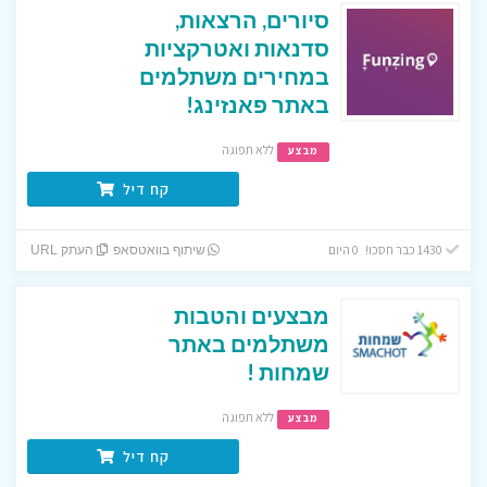
סיורים, הרצאות,
סדנאות ואטרקציות
במחירים משתלמים
באתר פאנזינג!
ללא תפוגה
מבצע
קח דיל
1430 כבר חסכו! 0 היום
שיתוף בוואטסאפ
העתק URL
מבצעים והטבות
משתלמים באתר
שמחות !
ללא תפוגה
מבצע
קח דיל