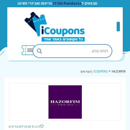
מבצעים ל
Pandazzz-פנדזז
הריהוט ואביזרי השינה
>
HAZORFIM / הצורפים
ICOUPONS
הכנס חנות למועדפים