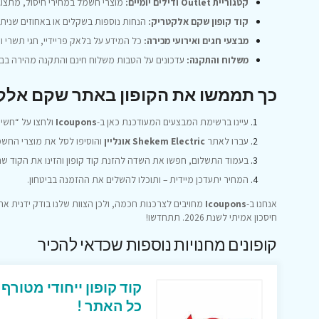
קטגוריית Outlet ודילים יומיים:
מוצרי חשמל במחירי חיסול, מתצוגו
קוד קופון שקם אלקטריק:
הנחות נוספות בשקלים או באחוזים שנית
מבצעי חגים ואירועי מכירה:
כל המידע על בלאק פריידיי, חגי תשרי וסיילי
משלוח והתקנה:
עדכונים על הטבות משלוח חינם והתקנה מהירה בבי
כך תממשו את הקופון באתר שקם אלק
עיינו ברשימת המבצעים המעודכנת כאן ב-
Icoupons
ולחצו על “חשי
עברו לאתר
Shekem Electric אונליין
והוסיפו לסל את מוצרי החש
בעמוד התשלום, חפשו את השדה להזנת קוד קופון והזינו את הקוד 
המחיר יתעדכן מיידית – ותוכלו להשלים את ההזמנה בביטחון.
אנחנו ב-
Icoupons
מחויבים לצרכנות חכמה, ולכן הצוות שלנו בודק ידנית את
חיסכון אמיתי לשנת 2026. תתחדשו!
קופונים מחנויות נוספות שכדאי להכיר
כל האתר !