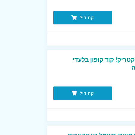
קח דיל
ריק! קוד קופון בלעדי
קח דיל