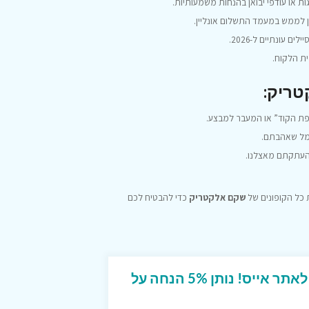
ת או עודפי יבואן בהנחות משמעותיות.
ן לממש במעמד התשלום אונליין.
ם עונתיים ל-2026.
ת הלקוח.
טריק:
פת הקוד” או המעבר למבצע.
מל שאהבתם.
שהעתקתם מאצלנו.
 כל הקופונים של
שקם אלקטריק
כדי להבטיח לכם
קוד קופון ייחודי מטורף לאתר אייס! נותן 5% הנחה על