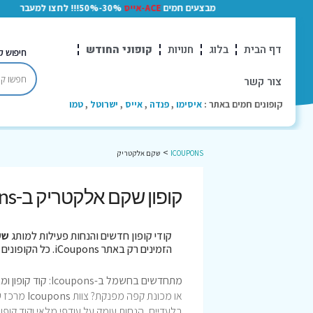
מבצעים חמים
ACE-אייס
30%-50%!!! לחצו למעבר
דף הבית
בלוג
חנויות
קופוני החודש
חיפוש ק
צור קשר
קופונים חמים באתר :
איסימו
,
פנדה
,
אייס
,
ישרוטל
,
טמו
>
ICOUPONS
שקם אלקטריק
קופון שקם אלקטריק ב-Icoupons: מבצעי חשמל ואלקטרוניקה [2026]
קודי קופון חדשים והנחות פעילות למותג
שק
הזמינים רק באתר iCoupons. כל הקופונים נבדקו לאחרונה בתאריך 04/08/2026!
מתחדשים בחשמל ב-Icoupons: קוד קופון ומבצעי שקם אלקטריק (Shekem Electric)!
או מכונת קפה מפנקת? צוות
Icoupons
מרכז עב
בלעדיים, הנחות עומק על עודפי מלאי וקוד קו