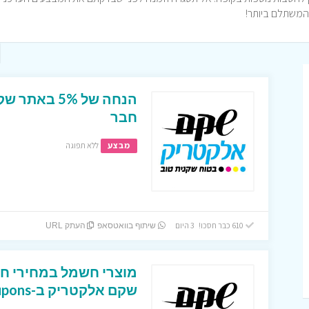
הנחה של 5% 
חבר
מבצע
ללא תפוגה
610 כבר חסכו! 3 היום
שיתוף בוואטסאפ
העתק URL
מוצרי חשמל במחירי חי
שקם אלקטריק ב-Icoupons