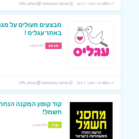
6899 כבר חסכו! 1 היום
שיתוף בוואטסאפ
העתק URL
מבצעים מעולים על מגוון
באתר עגליס !
מבצע
ללא תפוגה
4895 כבר חסכו! 1 היום
שיתוף בוואטסאפ
העתק URL
חשמל!
קוד
ללא תפוגה