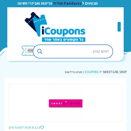
מבצעים ל
Pandazzz-פנדזז
הריהוט ואביזרי השינה
>
SWEET GIRL SHOP / סוויט גירל שופ
ICOUPONS
הכנס חנות למועדפים