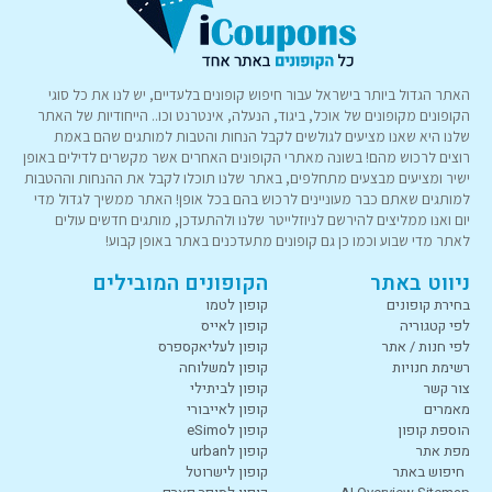
האתר הגדול ביותר בישראל עבור חיפוש קופונים בלעדיים, יש לנו את כל סוגי
הקופונים מקופונים של אוכל, ביגוד, הנעלה, אינטרנט וכו.. הייחודיות של האתר
שלנו היא שאנו מציעים לגולשים לקבל הנחות והטבות למותגים שהם באמת
רוצים לרכוש מהם! בשונה מאתרי הקופונים האחרים אשר מקשרים לדילים באופן
ישיר ומציעים מבצעים מתחלפים, באתר שלנו תוכלו לקבל את ההנחות וההטבות
למותגים שאתם כבר מעוניינים לרכוש בהם בכל אופן! האתר ממשיך לגדול מדי
יום ואנו ממליצים להירשם לניוזלייטר שלנו ולהתעדכן, מותגים חדשים עולים
לאתר מדי שבוע וכמו כן גם קופונים מתעדכנים באתר באופן קבוע!
ניווט באתר
הקופונים המובילים
בחירת קופונים
קופון לטמו
לפי קטגוריה
קופון לאייס
לפי חנות / אתר
קופון לעליאקספרס
רשימת חנויות
קופון למשלוחה
צור קשר
קופון לביתילי
מאמרים
קופון לאייבורי
הוספת קופון
קופון לeSimo
מפת אתר
קופון לurban
חיפוש באתר
קופון לישרוטל