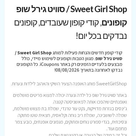
Sweet Girl Shop / סוויט גירל שופ
קופונים
, קודי קופון שעובדים, קופונים
נבדקים בכל יום!
קודי קופון חדשים והנחות פעילות למותג
Sweet Girl Shop /
סוויט גירל שופ
. מגוון הטבות וקופונים לשימוש מיידי, כולל
מבצעים בלעדיים הזמינים רק באתר iCoupons. כל הקופונים
נבדקו לאחרונה בתאריך 08/08/2026!
SweetGirlShop מותג האופנה הצעיר השיקי והאהוב לילדות ונערות.
באתר סוויט גירל שופ כל ילדה ונערה יכולה למצוא פריטים מושלמים
ואופנתיים שיהפכו אותה לפאשניסטה קטנה.
ג’ינסים בגזרות מדוייקות, גקט עור טרנדי, שמלת בת מצווש מושלמת,
שמלה לשושבינה, שמלת ריב נוחה וקלאסית, חצאית טוטו מתוקה
ונסיכתית, בגדי ספורט נוחים ומתוקים, מגפונים אופנתים, כובע צמר
מחמם ועוד..
וכל זה במידה של הנערה או הקטנטונת שלכם.