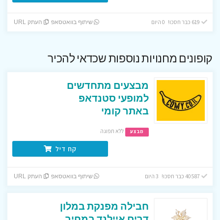
619 כבר חסכו! 0 היום
שיתוף בוואטסאפ
העתק URL
קופונים מחנויות נוספות שכדאי להכיר
מבצעים מתחדשים
למופעי סטנדאפ
באתר קומי
ללא תפוגה
מבצע
קח דיל
40587 כבר חסכו! 3 היום
שיתוף בוואטסאפ
העתק URL
חבילה מפנקת במלון
דרים איילנד במחיר