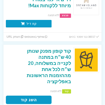
מיוחד ללקוחות Max!
ללא תפוגה
מבצע
קח דיל
38557 כבר חסכו! 1 היום
שיתוף בוואטסאפ
העתק URL
קוד קופון מפנק שנותן
40 ש״ח במתנה
לקנייה במשלוחה, 20
ש״ח לכל אחת
מההזמנות הראשונות
באפליקציה
ללא תפוגה
קוד
השג קוד