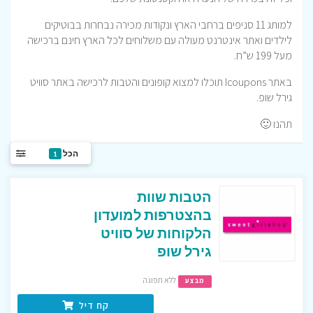
למותג 11 סניפים ברחבי הארץ ונקודות מכירה נבחרות בבוטיקים
לילדים ואתר אינטרנט מעולה עם משלוחים לכל הארץ חינם ברכישה
מעל 199 ש”ח.
באתר Icoupons תוכלו למצוא קופונים והטבות לרכישה באתר סוויט
גירל שופ.
תהנו 🙂
הכל
1
הטבות שוות
בהצטרפות למועדון
הלקוחות של סוויט
גירל שופ
ללא תפוגה
מבצע
קח דיל