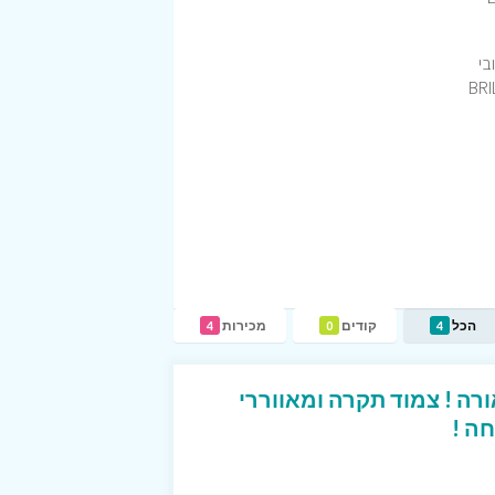
בי
BRILLIAN
הכל
קודים
מכירות
4
0
4
ה ! צמוד תקרה ומאווררי