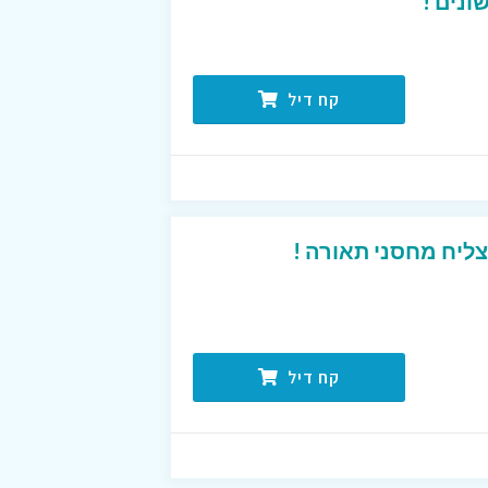
נים !
קח דיל
ליח מחסני תאורה !
קח דיל