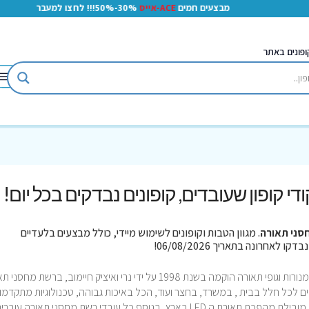
מבצעים חמים
ACE-אייס
30%-50%!!! לחצו למעבר
ופונים באתר
קודי קופון שעובדים, קופונים נבדקים בכל יום!
סני תאורה
. מגוון הטבות וקופונים לשימוש מיידי, כולל מבצעים בלעדיים
מחסני תאורה רשת ישראלית ותיקה ופופולרית למנורות וגופי תאורה הוקמה בשנת 1998 על ידי נרי ואיציק חיימוב, ברשת 
בים לכל חלל בבית , במשרד, בחצר ועוד, הכל באיכות גבוהה, טכנולוגיות מתקדמו
ומחירים נוחים ונגישים, רשת מחסני תאורה הינה מובילת מהפכת תאורת ה LED בארץ, בנוסף כל עובדי רשת מחסני תאורה עובר