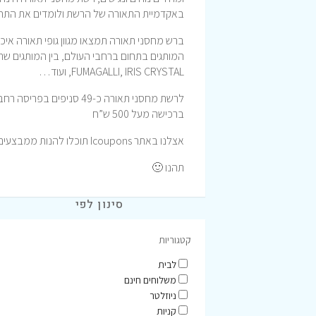
באקדמיית התאורה של הרשת ולומדים את התחום 
ברש מחסני תאורה תמצאו מגוון גופי תאורה איכו
,FUMAGALLI, IRIS CRYSTAL ועוד…
לרשת מחסני תאורה כ-49 ס
ברכישה מעל 500 ש”ח
אצלנו באתר Icoupons תוכלו להנות ממבצעים וקופונים לרכישה באתר מחסני תאורה וכך לחסוך כסף.
תהנו 🙂
סינון לפי
קטגוריות
לבית
משלוחים חינם
ניוזלטר
קניות