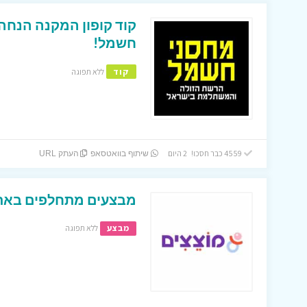
חשמל!
קוד
ללא תפוגה
4559 כבר חסכו! 2 היום
שיתוף בוואטסאפ
העתק URL
מבצעים מתחלפים באתר
מבצע
ללא תפוגה