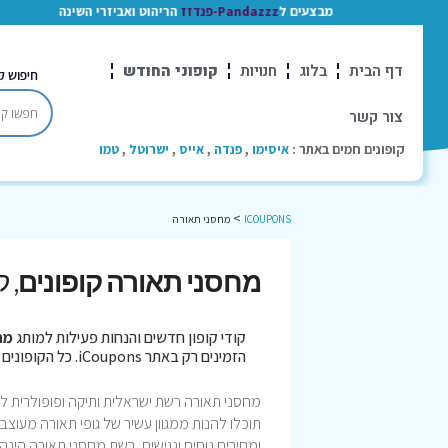
מבצעים ל
Pandazzz-פנדזז
הריהוט ואביזרי השינה
דף הבית
בלוג
חנויות
קופוני החודש
חיפוש ק
צור קשר
קופונים חמים באתר :
איסימו
,
פנדה
,
אייס
,
ישרוטל
,
טמו
>
ICOUPONS
מחסני תאורה
מחסני תאורה קופונים
, 
קודי קופון חדשים והנחות פעילות למותג
מח
הזמינים רק באתר iCoupons. כל הקופונים נבדקו לאחרונה בתאריך 06/08/2026!
תוכלו להנות ממגוון עשיר של גופי תאורה מעוצ