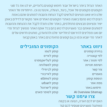
האתר הגדול ביותר בישראל עבור חיפוש קופונים בלעדיים, יש לנו את כל סוגי
הקופונים מקופונים של אוכל, ביגוד, הנעלה, אינטרנט וכו.. הייחודיות של האתר
שלנו היא שאנו מציעים לגולשים לקבל הנחות והטבות למותגים שהם באמת
רוצים לרכוש מהם! בשונה מאתרי הקופונים האחרים אשר מקשרים לדילים באופן
ישיר ומציעים מבצעים מתחלפים, באתר שלנו תוכלו לקבל את ההנחות וההטבות
למותגים שאתם כבר מעוניינים לרכוש בהם בכל אופן! האתר ממשיך לגדול מדי
יום ואנו ממליצים להירשם לניוזלייטר שלנו ולהתעדכן, מותגים חדשים עולים
לאתר מדי שבוע וכמו כן גם קופונים מתעדכנים באתר באופן קבוע!
ניווט באתר
הקופונים המובילים
בחירת קופונים
קופון לטמו
לפי קטגוריה
קופון לאייס
לפי חנות / אתר
קופון לעליאקספרס
רשימת חנויות
קופון למשלוחה
צור קשר
קופון לביתילי
מאמרים
קופון לאייבורי
הוספת קופון
קופון לeSimo
מפת אתר
קופון לurban
חיפוש באתר
קופון לישרוטל
AI Overview Sitemap
קופון לסופר פארם
צרו עימנו קשר
האם יש לכם הערה, הצעה או בקשה
מאיתנו? מעוניינים שנוסיף לכם קוד