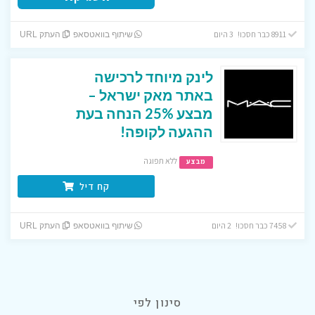
8911 כבר חסכו! 3 היום
שיתוף בוואטסאפ
העתק URL
לינק מיוחד לרכישה
באתר מאק ישראל –
מבצע 25% הנחה בעת
ההגעה לקופה!
ללא תפוגה
מבצע
קח דיל
7458 כבר חסכו! 2 היום
שיתוף בוואטסאפ
העתק URL
סינון לפי