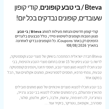
Bteva / בי טבע קופונים
, קודי קופון
שעובדים, קופונים נבדקים בכל יום!
קודי קופון חדשים והנחות פעילות למותג
Bteva / בי טבע
.
מגוון הטבות וקופונים לשימוש מיידי, כולל מבצעים בלעדיים
הזמינים רק באתר iCoupons. כל הקופונים נבדקו לאחרונה
בתאריך 08/08/2026!
Bteva חברה ישראלית המתמכה בשיווק של מוצרי טבע וקוסמטיקה,
לרשת בי טבע ניסיון של 15 שנים בתחום מוצרי הטבע והטיפוח, בבי
טבע תוכלו למצוא מגוון מוצרי טבע, תוספי תזונה,ויטמינים קוסמטיקה
טבעית, צמחי מרפא, תוספים לספורטאים, מותגים אקולוגיים ועוד, הכל
במקום אחד.
בבי טבע תוכלו למצוא מוצרים איכותיים של מגוון מותגים מובילים
מהארץ ומהעולם, בין המותגים שתוכלו למצוא בבי טבע: גרנייה,
נטרוג’ינה, לה רוש פוזה, ערוגות, אלבה, ג’ייסון, אלטמן, סולגר,
סופהרב, אקוסאפ, נוטריקר, ביוקייר ועוד…