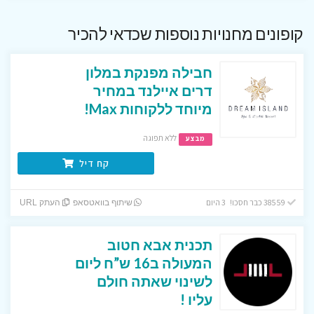
קופונים מחנויות נוספות שכדאי להכיר
חבילה מפנקת במלון
דרים איילנד במחיר
מיוחד ללקוחות Max!
ללא תפוגה
מבצע
קח דיל
38559 כבר חסכו! 3 היום
שיתוף בוואטסאפ
העתק URL
תכנית אבא חטוב
המעולה ב16 ש”ח ליום
לשינוי שאתה חולם
עליו !