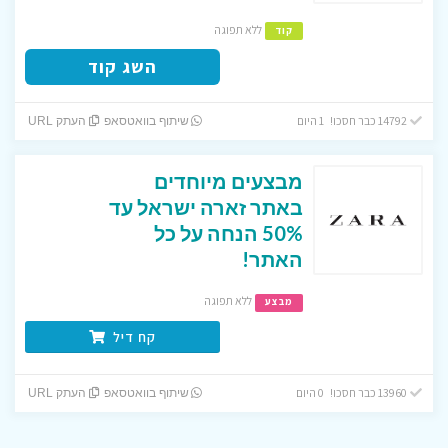
ללא תפוגה
קוד
השג קוד
14792 כבר חסכו! 1 היום
שיתוף בוואטסאפ
העתק URL
מבצעים מיוחדים
באתר זארה ישראל עד
50% הנחה על כל
האתר!
ללא תפוגה
מבצע
קח דיל
13960 כבר חסכו! 0 היום
שיתוף בוואטסאפ
העתק URL