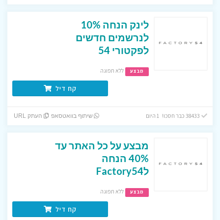
לינק הנחה 10%
לנרשמים חדשים
לפקטורי 54
ללא תפוגה
מבצע
קח דיל
38433 כבר חסכו! 1 היום
שיתוף בוואטסאפ
העתק URL
מבצע על כל האתר עד
40% הנחה
לFactory54
ללא תפוגה
מבצע
קח דיל