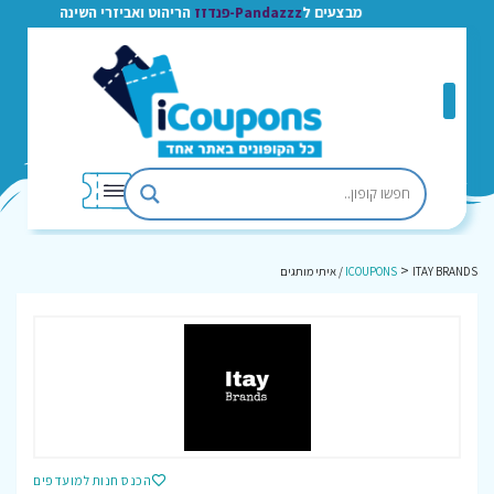
מבצעים ל
Pandazzz-פנדזז
הריהוט ואביזרי השינה
>
ITAY BRANDS / איתי מותגים
ICOUPONS
הכנס חנות למועדפים