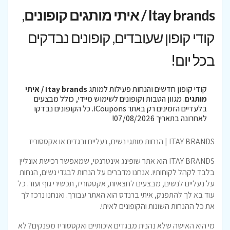
Itay brands / איתי מותגים קופונים
,
קודי קופון שעובדים, קופונים נבדקים
בכל יום!
קודי קופון חדשים והנחות פעילות למותג
Itay brands / איתי
מותגים
. מגוון הטבות וקופונים לשימוש מיידי, כולל מבצעים
בלעדיים הזמינים רק באתר iCoupons. כל הקופונים נבדקו
לאחרונה בתאריך 07/08/2026!
ITAY BRANDS | הנחות מותגי נשים, נעליים ובגדים או אקססוריז
ITAY BRANDS הוא אתר שופינג אינטרנטי, שמאפשר רכישת אונליין
בלבד לקהל לקוחותיו. אנחנו מדברים על הנחות לבגדי נשים, הנחות
על נעליים לנשים, מבצעים לחצאיות, אקססוריז, תכשירי גוף ועוד. כל
עוד בא לך להתפנק, איתי ברנדס הוא האתר עבורך. ואנחנו נרכז לך
את כל ההנחות השונות והקופונים לאיתי.
מי היא האישה שלא נהנית מבגדים איכותיים ואקססוריז מפנקים? לא