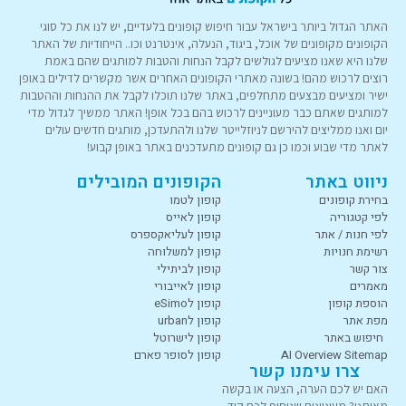
האתר הגדול ביותר בישראל עבור חיפוש קופונים בלעדיים, יש לנו את כל סוגי
הקופונים מקופונים של אוכל, ביגוד, הנעלה, אינטרנט וכו.. הייחודיות של האתר
שלנו היא שאנו מציעים לגולשים לקבל הנחות והטבות למותגים שהם באמת
רוצים לרכוש מהם! בשונה מאתרי הקופונים האחרים אשר מקשרים לדילים באופן
ישיר ומציעים מבצעים מתחלפים, באתר שלנו תוכלו לקבל את ההנחות וההטבות
למותגים שאתם כבר מעוניינים לרכוש בהם בכל אופן! האתר ממשיך לגדול מדי
יום ואנו ממליצים להירשם לניוזלייטר שלנו ולהתעדכן, מותגים חדשים עולים
לאתר מדי שבוע וכמו כן גם קופונים מתעדכנים באתר באופן קבוע!
ניווט באתר
הקופונים המובילים
בחירת קופונים
קופון לטמו
לפי קטגוריה
קופון לאייס
לפי חנות / אתר
קופון לעליאקספרס
רשימת חנויות
קופון למשלוחה
צור קשר
קופון לביתילי
מאמרים
קופון לאייבורי
הוספת קופון
קופון לeSimo
מפת אתר
קופון לurban
חיפוש באתר
קופון לישרוטל
AI Overview Sitemap
קופון לסופר פארם
צרו עימנו קשר
האם יש לכם הערה, הצעה או בקשה
מאיתנו? מעוניינים שנוסיף לכם קוד