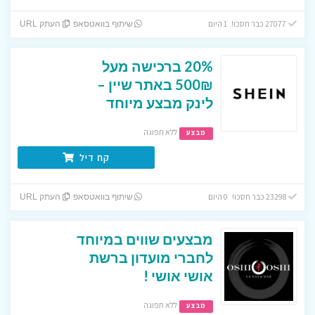
27077 כבר חסכו! 1 היום
שיתוף בוואטסאפ
העתק URL
20% ברכישה מעל
500₪ באתר שיין –
לינק מבצע מיוחד
ללא תפוגה
מבצע
קח דיל
23298 כבר חסכו! 0 היום
שיתוף בוואטסאפ
העתק URL
מבצעים שווים במיוחד
לחברי מועדון ברשת
אושי אושי !
ללא תפוגה
מבצע