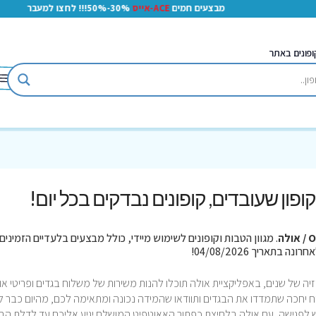
מבצעים חמים
ACE-אייס
30%-50%!!! לחצו למעבר
ופונים באתר
 קופון שעובדים, קופונים נבדקים בכל יום!
אולה
. מגוון הטבות וקופונים לשימוש מיידי, כולל מבצעים בלעדיים הזמינים
זיה של שנים, באפליקציית אולה תוכלו להנות משירות של משלוח בגדים ופריטי או
תוך 50 דק’, בנוסף השליח יחכה שתמדדו את הבגדים ותוודאו שהמידה נכונה ומתאימה לכם, מהיום כבר 
 לפגישה, עם אולה בלחיצת כפתור האאוטפיט המושלם יגיע אליכם עד לדלת הב