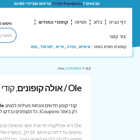
מבצעים ל
Pandazzz-פנדזז
הריהוט ואביזרי השינה
דף הבית
בלוג
חנויות
קופוני החודש
חיפוש ק
צור קשר
קופונים חמים באתר :
איסימו
,
פנדה
,
אייס
,
ישרוטל
,
טמו
>
OLE / אולה
ICOUPONS
Ole / אולה קופונים
, קודי
קודי קופון חדשים והנחות פעילות למותג
Ole / 
רק באתר iCoupons. כל הקופונים נבדקו לאחרונה בתאריך 04/08/2026!
Ole היא אפליקציה חדשנית אשר מגשימה פנט
מחנויות עד דלת הבית 
תתקעו בלי מה ללבוש לאירוע הערב, מה ללבוש