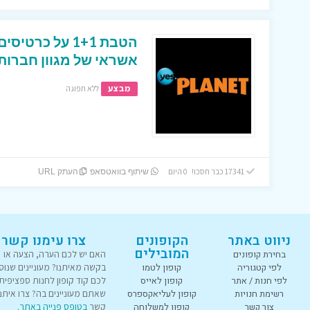
הטבת 1+1 על כר
אשראי של מגוון חברות
מבצע
ללא תפוגה
17341 כבר חסכו! 0 היום
שיתוף בוואטסאפ
העתק URL
ניווט באתר
הקופונים
צרו עימנו קשר
המובילים
בחירת קופונים
האם יש לכם הערה, הצעה או
לפי קטגוריה
קופון לטמו
בקשה מאיתנו? מעוניינים שנוס
לפי חנות / אתר
קופון לאייס
לכם קוד קופון לחנות ספציפית
רשימת חנויות
קופון לעליאקספרס
שאתם מעוניינים בה? צרו איתנו
צור קשר
קופון למשלוחה
קשר
בטופס פנייה באתר
.