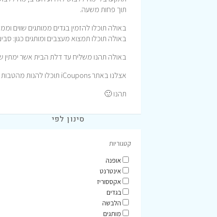
תוך פחות משעה.
באולה תוכלו להזמין בגדים ממותגים שווים וממ
באולה תוכלו תמצוא מעצבים ומותגים כגון: סבינה מ
באולה תהנו משליח עד דלת הבית אשר ימתין ש
אצלנו באתר iCoupons תוכלו להנות מהטבות וקופונים לרכישה באפליקציית Ole המעולה.
תהנו 🙂
סינון לפי
קטגוריות
אופנה
אינטרנט
אקססוריז
בגדים
הלבשה
מותגים