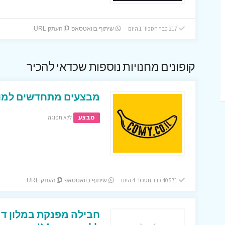
217 כבר חסכו! 1 היום
שיתוף בוואטסאפ
העתק URL
קופונים מחנויות נוספות שכדאי להכיר
מבצעים מתחדשים למופ
מבצע
ללא תפוגה
40571 כבר חסכו! 4 היום
שיתוף בוואטסאפ
העתק URL
חבילה מפנקת במלון דר