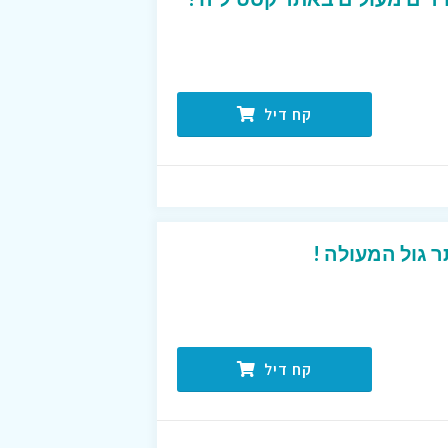
קח דיל
 גול המעולה !
קח דיל