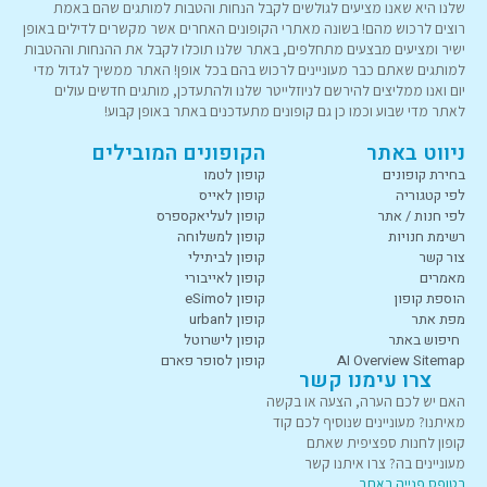
שלנו היא שאנו מציעים לגולשים לקבל הנחות והטבות למותגים שהם באמת
רוצים לרכוש מהם! בשונה מאתרי הקופונים האחרים אשר מקשרים לדילים באופן
ישיר ומציעים מבצעים מתחלפים, באתר שלנו תוכלו לקבל את ההנחות וההטבות
למותגים שאתם כבר מעוניינים לרכוש בהם בכל אופן! האתר ממשיך לגדול מדי
יום ואנו ממליצים להירשם לניוזלייטר שלנו ולהתעדכן, מותגים חדשים עולים
לאתר מדי שבוע וכמו כן גם קופונים מתעדכנים באתר באופן קבוע!
ניווט באתר
הקופונים המובילים
בחירת קופונים
קופון לטמו
לפי קטגוריה
קופון לאייס
לפי חנות / אתר
קופון לעליאקספרס
רשימת חנויות
קופון למשלוחה
צור קשר
קופון לביתילי
מאמרים
קופון לאייבורי
הוספת קופון
קופון לeSimo
מפת אתר
קופון לurban
חיפוש באתר
קופון לישרוטל
AI Overview Sitemap
קופון לסופר פארם
צרו עימנו קשר
האם יש לכם הערה, הצעה או בקשה
מאיתנו? מעוניינים שנוסיף לכם קוד
קופון לחנות ספציפית שאתם
מעוניינים בה? צרו איתנו קשר
בטופס פנייה באתר
.