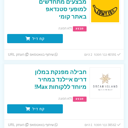
מבצעים מתחדשים
למופעי סטנדאפ
באתר קומי
ללא תפוגה
מבצע
קח דיל
40591 כבר חסכו! 2 היום
שיתוף בוואטסאפ
העתק URL
חבילה מפנקת במלון
דרים איילנד במחיר
מיוחד ללקוחות Max!
ללא תפוגה
מבצע
קח דיל
38562 כבר חסכו! 1 היום
שיתוף בוואטסאפ
העתק URL