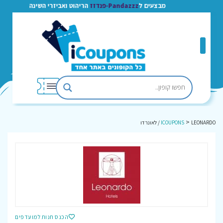
מבצעים ל
Pandazzz-פנדזז
הריהוט ואביזרי השינה
>
LEONARDO / לאונרדו
ICOUPONS
הכנס חנות למועדפים