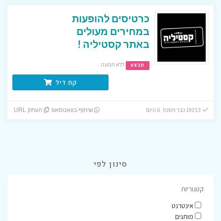
כרטיסים להופעות
במחירים מעולים
באתר קסטיליה !
ללא תפוגה
מבצע
קח דיל
19153 כבר חסכו! 6 היום
שיתוף בוואטסאפ
העתק URL
סינון לפי
קטגוריות
אינטרנט
מותגים