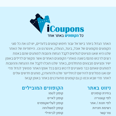
האתר הגדול ביותר בישראל עבור חיפוש קופונים בלעדיים, יש לנו את כל סוגי
הקופונים מקופונים של אוכל, ביגוד, הנעלה, אינטרנט וכו.. הייחודיות של האתר
שלנו היא שאנו מציעים לגולשים לקבל הנחות והטבות למותגים שהם באמת
רוצים לרכוש מהם! בשונה מאתרי הקופונים האחרים אשר מקשרים לדילים באופן
ישיר ומציעים מבצעים מתחלפים, באתר שלנו תוכלו לקבל את ההנחות וההטבות
למותגים שאתם כבר מעוניינים לרכוש בהם בכל אופן! האתר ממשיך לגדול מדי
יום ואנו ממליצים להירשם לניוזלייטר שלנו ולהתעדכן, מותגים חדשים עולים
לאתר מדי שבוע וכמו כן גם קופונים מתעדכנים באתר באופן קבוע!
ניווט באתר
הקופונים המובילים
בחירת קופונים
קופון לטמו
לפי קטגוריה
קופון לאייס
לפי חנות / אתר
קופון לעליאקספרס
רשימת חנויות
קופון למשלוחה
צור קשר
קופון לביתילי