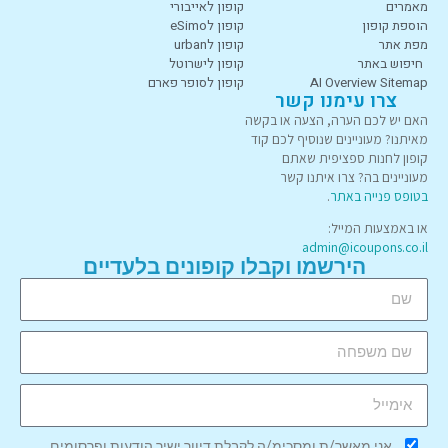
מאמרים
קופון לאייבורי
הוספת קופון
קופון לeSimo
מפת אתר
קופון לurban
חיפוש באתר
קופון לישרוטל
AI Overview Sitemap
קופון לסופר פארם
צרו עימנו קשר
האם יש לכם הערה, הצעה או בקשה
מאיתנו? מעוניינים שנוסיף לכם קוד
קופון לחנות ספציפית שאתם
מעוניינים בה? צרו איתנו קשר
בטופס פנייה באתר
.
או באמצעות המייל:
admin@icoupons.co.il
הירשמו וקבלו קופונים בלעדיים
אני מאשר/ת ומסכימ/ה לקבלת דיוור ישיר הודעות ופרסומים