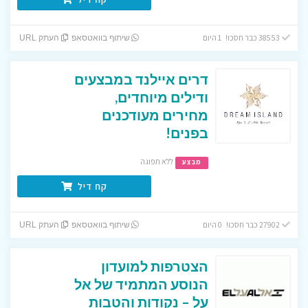
38553 כבר חסכו! 1 היום
שיתוף בוואטסאפ
העתק URL
דרים איילנד במבצעים
ודילים מיוחדים,
מחירים מעודכנים
בפנים!
ללא תפוגה
מבצע
קח דיל
27902 כבר חסכו! 0 היום
שיתוף בוואטסאפ
העתק URL
הצטרפות למועדון
הנוסע המתמיד של אל
על – נקודות והטבות