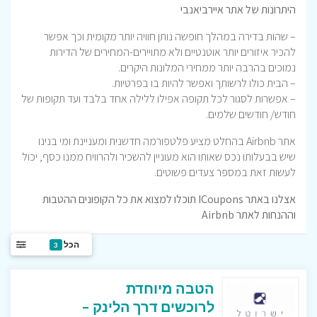
היתרונות של אתר איירביאנבי
– שהות בדירה במהלך חופשה נותן חוויה יותר מקומית וכך אפשר
להכיר איזורים יותר אוטנטיים ולא מתויירים-המחירים של הדירות
נמוכים בהרבה יותר ממחירי המלונות היקרים.
– הבית כולו לרשותך ואפשר להיות בו בפרטיות.
– אפשרות לסגור לכל תקופה אפילו ללילה אחד בלבד ועד תקופות של
חודש/ חודשים שלמים.
אתר Airbnb בהחלט מציע פלטפורמה חדשנית ומעניינת ומי בנינו
שיש בבעלותו נכס שאותו הוא מעוניין להשכיר ולהרוויח ממנו כסף, יכול
לעשות זאת במספר צעדים פשוטים.
אצלנו באתר ICoupons תוכלו למצוא את כל הקופונים ההטבות
וההנחות לאתר Airbnb
הכל
3
הטבה מיוחדת
לרוכשים דרך הלינק –