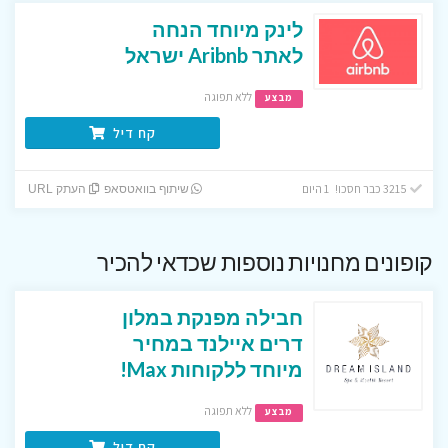
לינק מיוחד הנחה
לאתר Aribnb ישראל
ללא תפוגה
מבצע
קח דיל
3215 כבר חסכו! 1 היום
שיתוף בוואטסאפ
העתק URL
קופונים מחנויות נוספות שכדאי להכיר
חבילה מפנקת במלון
דרים איילנד במחיר
מיוחד ללקוחות Max!
ללא תפוגה
מבצע
קח דיל