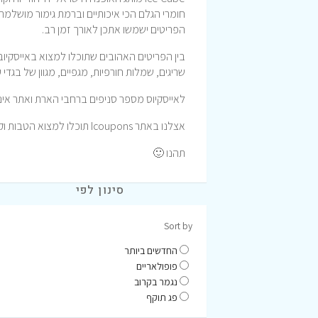
חומרי הגלם הכי איכותיים וברמת גימור מושלמת,
הפריטים ישמשו אתכן לאורך זמן רב.
בין הפריטים האהובים שתוכלו למצוא באייסקיוב: 
שריגים, שמלות חורפיות, מגפיים, מגוון של בגדי
לאייסקיוס מספר סניפים ברחבי הארת ואתר אינטרנ
אצלנו באתר Icoupons תוכלו למצוא הטבות וקופונים לרכישה באתר אייסקיוב וכך לחסוך כסף.
תהנו 🙂
סינון לפי
Sort by
החדשים ביותר
פופולאריים
נגמר בקרוב
פג תוקף