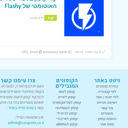
האוטומטי של Flashy
קוד
ללא תפוגה
5 כבר חסכו! 0 היום
שיתוף בוואטסאפ
העתק URL
ניווט באתר
הקופונים
צרו עימנו קשר
המובילים
בחירת קופונים
האם יש לכם הערה, הצעה או
לפי קטגוריה
קופון לטמו
בקשה מאיתנו? מעוניינים שנוס
לפי חנות / אתר
קופון לאייס
לכם קוד קופון לחנות ספציפית
רשימת חנויות
קופון לעליאקספרס
שאתם מעוניינים בה? צרו איתנו
צור קשר
קופון למשלוחה
קשר
בטופס פנייה באתר
.
מאמרים
קופון לביתילי
או באמצעות המייל:
הוספת קופון
קופון לאייבורי
admin@icoupons.co.il
מפת אתר
קופון לeSimo