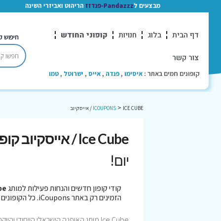
מבצעים ל
Pandazzz-פנדזז
הריהוט ואביזרי השינה
דף הבית
בלוג
חנויות
קופוני החודש
חיפוש ק
צור קשר
קופונים חמים באתר :
איסימו
,
פנדה
,
אייס
,
ישרוטל
,
טמו
>
ICE CUBE / אייסקיוב
ICOUPONS
Ice Cube / אייסקיוב קופונים
יום!
קודי קופון חדשים והנחות פעילות למותג
Cube
הזמינים רק באתר iCoupons. כל הקופונים נבדקו לאחרונה בתאריך 06/08/2026!