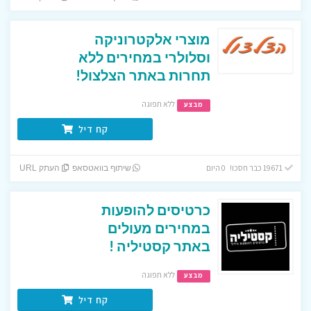
מוצרי אלקטרוניקה
וסלולרי במחירים ללא
תחרות באתר הצלצול!
ללא תפוגה
מבצע
קח דיל
19671 כבר חסכו! 0 היום
שיתוף בוואטסאפ
העתק URL
כרטיסים להופעות
במחירים מעולים
באתר קסטיליה !
ללא תפוגה
מבצע
קח דיל