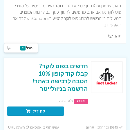
באתר iCoupons ניתן למצוא הטבות ומבצעים מדהימים על מוצרי
פוט לוקר אז אם אתם מחפשים לחסוך כסף וגם להנות המוצרים
המעולים ביותרשיש למותג פוט לוקר להציע בiCoupons יש לכם את
האפשרות.
תהנו 🙂
הכל
2
חדשים בפוט לוקר?
קבלו קוד קופון 10%
הטבה לרכישה באתר!
הרשמה בניוזלייטר
ללא תפוגה
מבצע
קח דיל
10845 כבר חסכו! 0 היום
שיתוף בוואטסאפ
העתק URL