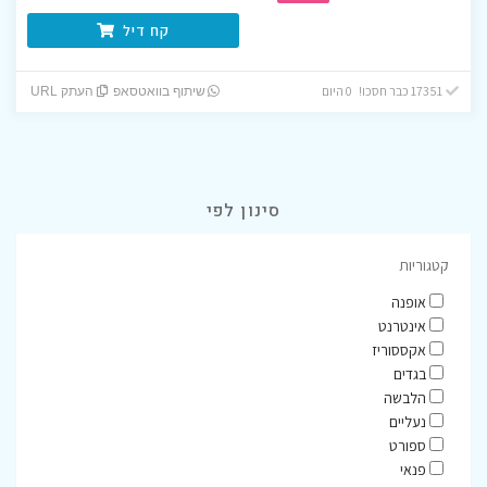
קח דיל
17351 כבר חסכו! 0 היום
שיתוף בוואטסאפ
העתק URL
סינון לפי
קטגוריות
אופנה
אינטרנט
אקססוריז
בגדים
הלבשה
נעליים
ספורט
פנאי