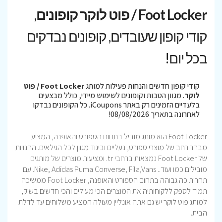
Foot Locker / פוט לוקר קופונים
,
קודי קופון שעובדים, קופונים נבדקים
בכל יום!
קודי קופון חדשים והנחות פעילות למותג
Foot Locker / פוט
לוקר
. מגוון הטבות וקופונים לשימוש מיידי, כולל מבצעים
בלעדיים הזמינים רק באתר iCoupons. כל הקופונים נבדקו
לאחרונה בתאריך 08/08/2026!
Foot Locker הוא מותג מוביל בתחום הספורט והאופנה, המציע
מבחר רחב של מוצרי ספורט, נעליים וביגוד מגוון לכל הגילאים. החנויות
של Foot Locker נמצאות ברחבי tr. ומציעות מוצרים של מותגים
מובילים כמו ועוד.. Nike, Adidas Puma Converse, Fila,Vans. עם
תחרות כה גבוהה בתחום הספורט והאופנה, Foot Locker ממשיכה
תמיד לספק ללקוחותיה את המוצרים הכי מעולים והכי חדשים בשוק,
למותג פוט לוקר יש גם אתה אונליין מעולה המציע משלוחים עד לדלת
הבית.