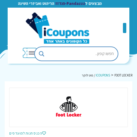
מבצעים ל
Pandazzz-פנדזז
הריהוט ואביזרי השינה
>
FOOT LOCKER / פוט לוקר
ICOUPONS
הכנס חנות למועדפים