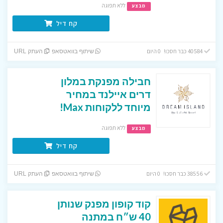
ללא תפוגה
מבצע
קח דיל
40584 כבר חסכו! 0 היום
שיתוף בוואטסאפ
העתק URL
חבילה מפנקת במלון
דרים איילנד במחיר
מיוחד ללקוחות Max!
ללא תפוגה
מבצע
קח דיל
38556 כבר חסכו! 0 היום
שיתוף בוואטסאפ
העתק URL
קוד קופון מפנק שנותן
40 ש״ח במתנה