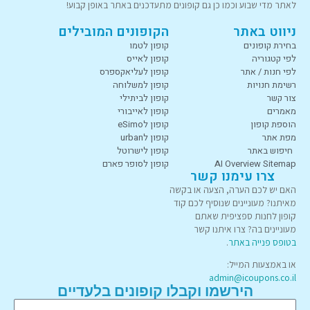
לאתר מדי שבוע וכמו כן גם קופונים מתעדכנים באתר באופן קבוע!
ניווט באתר
הקופונים המובילים
בחירת קופונים
קופון לטמו
לפי קטגוריה
קופון לאייס
לפי חנות / אתר
קופון לעליאקספרס
רשימת חנויות
קופון למשלוחה
צור קשר
קופון לביתילי
מאמרים
קופון לאייבורי
הוספת קופון
קופון לeSimo
מפת אתר
קופון לurban
חיפוש באתר
קופון לישרוטל
AI Overview Sitemap
קופון לסופר פארם
צרו עימנו קשר
האם יש לכם הערה, הצעה או בקשה
מאיתנו? מעוניינים שנוסיף לכם קוד
קופון לחנות ספציפית שאתם
מעוניינים בה? צרו איתנו קשר
בטופס פנייה באתר
.
או באמצעות המייל:
admin@icoupons.co.il
הירשמו וקבלו קופונים בלעדיים