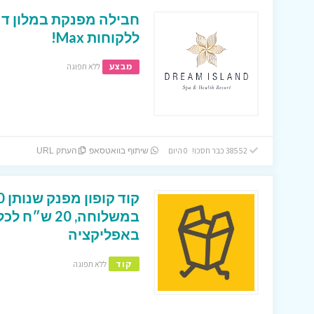
חבילה מפנקת במלון דר
ללקוחות Max!
מבצע
ללא תפוגה
38552 כבר חסכו! 0 היום
שיתוף בוואטסאפ
העתק URL
במשלוחה, 0
באפליקציה
קוד
ללא תפוגה