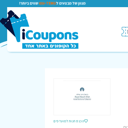
מגוון של מבצעים ל
TEMU-טמו
שווים ביותר!
הכנס חנות למועדפים
צת Isrotel Exclusive, מלון 5+ כוכבים