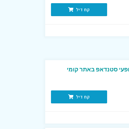
קח דיל
עי סטנדאפ באתר קומי
קח דיל