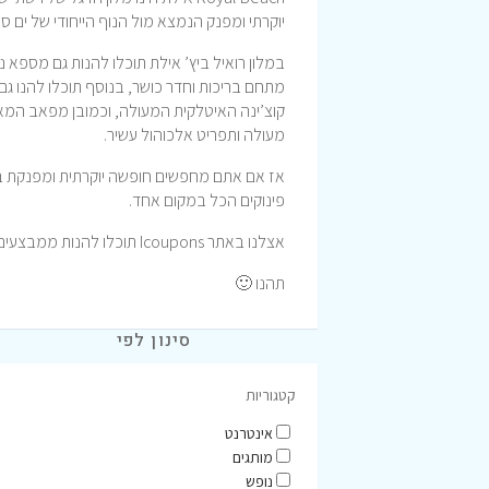
יוקרתי ומפנק הנמצא מול הנוף הייחודי של ים סוף
במלון רואיל ביץ’ אילת תוכלו להנות גם מספא נפ
מתחם בריכות וחדר כושר, בנוסף תוכלו להנו ג
קוצ’ינה האיטלקית המעולה, וכמובן מפאב המאנ
מעולה ותפריט אלכוהול עשיר.
אז אם אתם מחפשים חופשה יוקרתית ומפנקת בעי
פינוקים הכל במקום אחד.
אצלנו באתר Icoupons תוכלו להנות ממבצעים וקופונים ללהזמנת חופשה במלון רויאל ביץ’ אילת.
תהנו 🙂
סינון לפי
קטגוריות
אינטרנט
מותגים
נופש