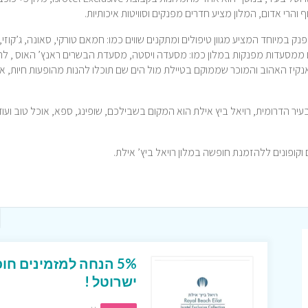
 והרי אדום, המלון מציע חדרים מפנקים וסוויטות איכותיות.
נק במיוחד המציע מגוון טיפולים ומתקנים שווים כמו: חמאם טורקי, סאונה, ג’קוזי,
ם ממסעדות מפנקות במלון כמו: מסעדה ויסטה, מסעדת הבשרים ראנץ’ האוס , לה
קיז האהוב והמוכר שממוקם בטיילת מול הים שם תוכלו להנות מהופעות חיות, א
ר הדרומית, רויאל ביץ אילת הוא המקום בשבילכם, שופינג, ספא, אוכל טוב ועוד
5% הנחה למזמינים ח
ישרוטל !