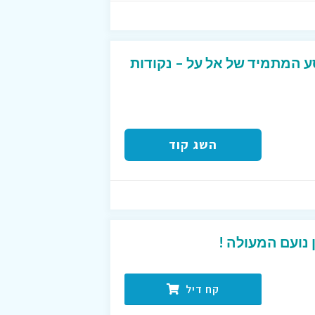
ע המתמיד של אל על – נקודות
השג קוד
נועם המעולה !
קח דיל