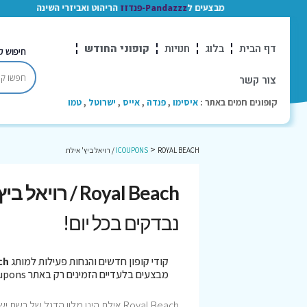
מבצעים ל
Pandazzz-פנדזז
הריהוט ואביזרי השינה
דף הבית
בלוג
חנויות
קופוני החודש
חיפוש ק
צור קשר
קופונים חמים באתר :
איסימו
,
פנדה
,
אייס
,
ישרוטל
,
טמו
>
ROYAL BEACH / רויאל ביץ' אילת
ICOUPONS
Royal Beach / רויאל ביץ' אילת קופונים
נבדקים בכל יום!
קודי קופון חדשים והנחות פעילות למותג
Beach
מבצעים בלעדיים הזמינים רק באתר iCoupons. כל הקופונים נבדקו לאחרונה בתאריך 06/08/2026!