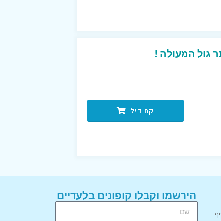
 גול המעולה !
קח דיל
הירשמו וקבלו קופונים בלעדיים
יף