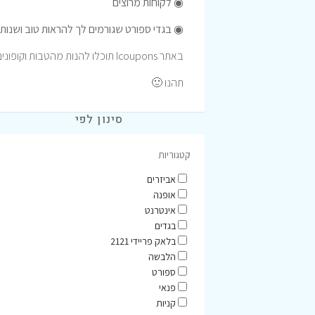
◉
לקוחות מרוצים
◉
בגדי ספורט שגורמים לך להראות טוב ושנות
באתר Icoupons תוכלו להנות מהטבות וקופונים לרכישה באתר וילינקס.
תהנו 🙂
סינון לפי
קטגוריות
אביזרים
אופנה
אינטרנט
בגדים
בלאק פריידי 2121
הלבשה
ספורט
פנאי
קניות