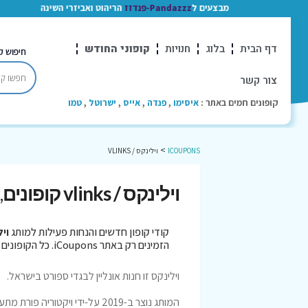
מבצעים ל
Pandazzz-פנדזז
הריהוט ואביזרי השינה
דף הבית
בלוג
חנויות
קופוני החודש
חיפוש ק
צור קשר
קופונים חמים באתר :
איסימו
,
פנדה
,
אייס
,
ישרוטל
,
טמו
>
ICOUPONS
וילינקס / VLINKS
וילינקס / vlinks קופונים
,
קודי קופון חדשים והנחות פעילות למותג
וילי
הזמינים רק באתר iCoupons. כל הקופונים נבדקו לאחרונה בתאריך 05/08/2026!
וילינקס
זו חנות אונליין לבגדי ספורט בישראל.
המותג נוצר ב-2019 על-ידי ויקטוריה פורת מתעמלת אומנותית לשעבר ומדריכת אירובי.