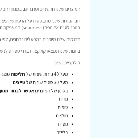
המוצרים שלנו חדשניים וטרנדיים, במגוון רחב
רוב הגזרות שלנו מתבססות על הרעיון של עיצוב
בטכנולוגיית אל תפר (seamless) המעניקה תחושה נינוחה לאורך זמן.
הדגמים שלנו מיוצרים במפעלים נבחרים, לפי תק
בחנות שלנו תמצאו קולקציית בגדי ספורט לנשים
קולקציית נשים
מעל 40 גזרות שונות של
חליפות
מוצגות 
מעל 30 סוגים שונים של
טייצים
בסינון של המוצרים
אפשר לבחור מגוון רחב 
גוזיות
טופים
חולצות
גופיות
בלייזר