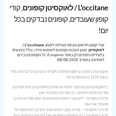
L'occitane / לאוקסיטן קופונים
, קודי
קופון שעובדים, קופונים נבדקים בכל
יום!
קודי קופון חדשים והנחות פעילות למותג
L'occitane /
לאוקסיטן
. מגוון הטבות וקופונים לשימוש מיידי, כולל מבצעים
בלעדיים הזמינים רק באתר iCoupons. כל הקופונים נבדקו
לאחרונה בתאריך 08/08/2026!
L’occitane מותג הבישום והטיפוח היוקרתי מהפרובנס הצרפתי נוסד
בשנת 1976 במאנוסק צרפת.
בלאוקסיטן תמצאו מוצרי טיפוח איכותיים מחומרים טבעיים ויקרתיים
וסדרות טיפוח ייחודיות, בין הסדרות המוכרות ישנן:
סדרת השקדים – ליין מוצרי טיפוח המבושש על שמן שקדים המרכך
ומעשיר את העור
סדרת האימורטל – סדרת מוצרי טיפוח אנטי אייג’ינג המבוססת על
פרח האימורטל בעל הסגולות הייחודיות שלו למניעת הזדקנות העור.