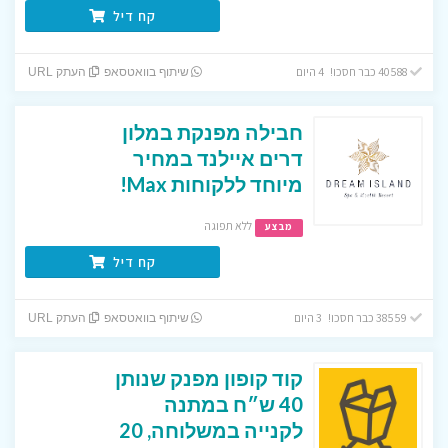
קח דיל
40588 כבר חסכו! 4 היום
שיתוף בוואטסאפ
העתק URL
חבילה מפנקת במלון
דרים איילנד במחיר
מיוחד ללקוחות Max!
ללא תפוגה
מבצע
קח דיל
38559 כבר חסכו! 3 היום
שיתוף בוואטסאפ
העתק URL
קוד קופון מפנק שנותן
40 ש״ח במתנה
לקנייה במשלוחה, 20