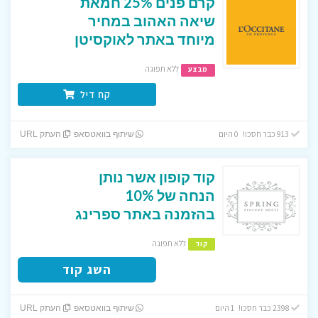
קרם פנים 25% חמאת
שיאה האהוב במחיר
מיוחד באתר לאוקסיטן
ללא תפוגה
מבצע
קח דיל
913 כבר חסכו! 0 היום
שיתוף בוואטסאפ
העתק URL
קוד קופון אשר נותן
הנחה של 10%
בהזמנה באתר ספרינג
ללא תפוגה
קוד
השג קוד
2398 כבר חסכו! 1 היום
שיתוף בוואטסאפ
העתק URL