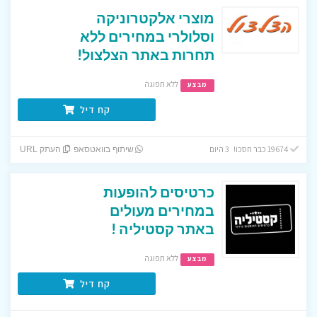
מוצרי אלקטרוניקה
וסלולרי במחירים ללא
תחרות באתר הצלצול!
ללא תפוגה
מבצע
קח דיל
19674 כבר חסכו! 3 היום
שיתוף בוואטסאפ
העתק URL
כרטיסים להופעות
במחירים מעולים
באתר קסטיליה !
ללא תפוגה
מבצע
קח דיל