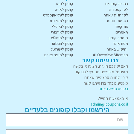
בחירת קופונים
קופון לטמו
לפי קטגוריה
קופון לאייס
לפי חנות / אתר
קופון לעליאקספרס
רשימת חנויות
קופון למשלוחה
צור קשר
קופון לביתילי
מאמרים
קופון לאייבורי
הוספת קופון
קופון לeSimo
מפת אתר
קופון לurban
חיפוש באתר
קופון לישרוטל
AI Overview Sitemap
קופון לסופר פארם
צרו עימנו קשר
האם יש לכם הערה, הצעה או בקשה
מאיתנו? מעוניינים שנוסיף לכם קוד
קופון לחנות ספציפית שאתם
מעוניינים בה? צרו איתנו קשר
בטופס פנייה באתר
.
או באמצעות המייל:
admin@icoupons.co.il
הירשמו וקבלו קופונים בלעדיים