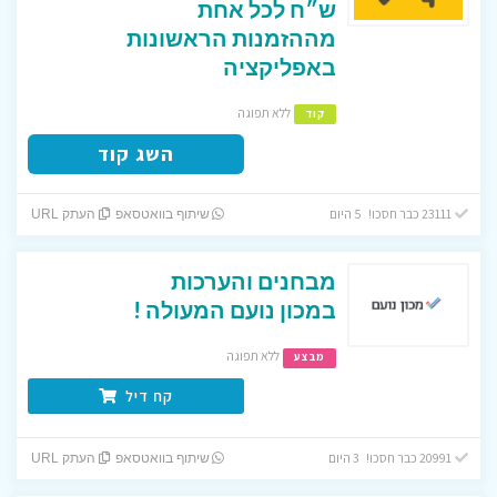
ש״ח לכל אחת
מההזמנות הראשונות
באפליקציה
ללא תפוגה
קוד
השג קוד
23111 כבר חסכו! 5 היום
שיתוף בוואטסאפ
העתק URL
מבחנים והערכות
במכון נועם המעולה !
ללא תפוגה
מבצע
קח דיל
20991 כבר חסכו! 3 היום
שיתוף בוואטסאפ
העתק URL