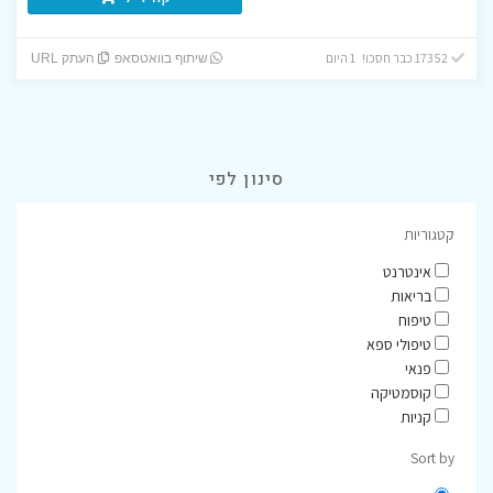
17352 כבר חסכו! 1 היום
שיתוף בוואטסאפ
העתק URL
סינון לפי
קטגוריות
אינטרנט
בריאות
טיפוח
טיפולי ספא
פנאי
קוסמטיקה
קניות
Sort by