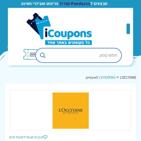
מבצעים ל
Pandazzz-פנדזז
הריהוט ואביזרי השינה
>
L'OCCITANE / לאוקסיטן
ICOUPONS
הכנס חנות למועדפים