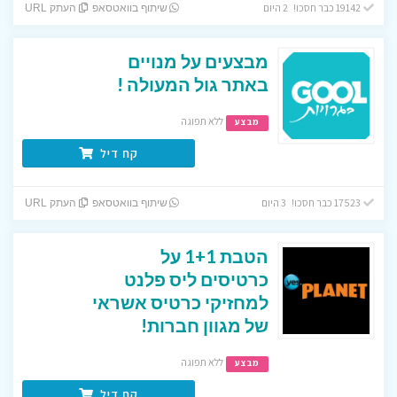
19142 כבר חסכו! 2 היום
שיתוף בוואטסאפ
העתק URL
מבצעים על מנויים
באתר גול המעולה !
ללא תפוגה
מבצע
קח דיל
17523 כבר חסכו! 3 היום
שיתוף בוואטסאפ
העתק URL
הטבת 1+1 על
כרטיסים ליס פלנט
למחזיקי כרטיס אשראי
של מגוון חברות!
ללא תפוגה
מבצע
קח דיל