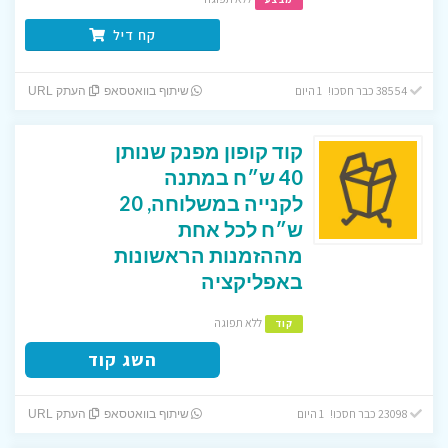
קח דיל
38554 כבר חסכו! 1 היום
שיתוף בוואטסאפ
העתק URL
קוד קופון מפנק שנותן
40 ש״ח במתנה
לקנייה במשלוחה, 20
ש״ח לכל אחת
מההזמנות הראשונות
באפליקציה
ללא תפוגה
קוד
השג קוד
23098 כבר חסכו! 1 היום
שיתוף בוואטסאפ
העתק URL