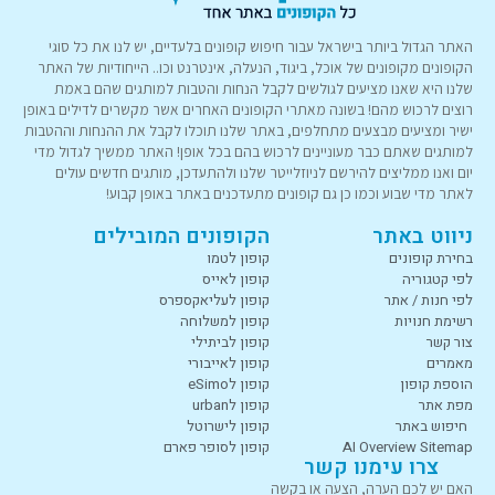
האתר הגדול ביותר בישראל עבור חיפוש קופונים בלעדיים, יש לנו את כל סוגי
הקופונים מקופונים של אוכל, ביגוד, הנעלה, אינטרנט וכו.. הייחודיות של האתר
שלנו היא שאנו מציעים לגולשים לקבל הנחות והטבות למותגים שהם באמת
רוצים לרכוש מהם! בשונה מאתרי הקופונים האחרים אשר מקשרים לדילים באופן
ישיר ומציעים מבצעים מתחלפים, באתר שלנו תוכלו לקבל את ההנחות וההטבות
למותגים שאתם כבר מעוניינים לרכוש בהם בכל אופן! האתר ממשיך לגדול מדי
יום ואנו ממליצים להירשם לניוזלייטר שלנו ולהתעדכן, מותגים חדשים עולים
לאתר מדי שבוע וכמו כן גם קופונים מתעדכנים באתר באופן קבוע!
ניווט באתר
הקופונים המובילים
בחירת קופונים
קופון לטמו
לפי קטגוריה
קופון לאייס
לפי חנות / אתר
קופון לעליאקספרס
רשימת חנויות
קופון למשלוחה
צור קשר
קופון לביתילי
מאמרים
קופון לאייבורי
הוספת קופון
קופון לeSimo
מפת אתר
קופון לurban
חיפוש באתר
קופון לישרוטל
AI Overview Sitemap
קופון לסופר פארם
צרו עימנו קשר
האם יש לכם הערה, הצעה או בקשה