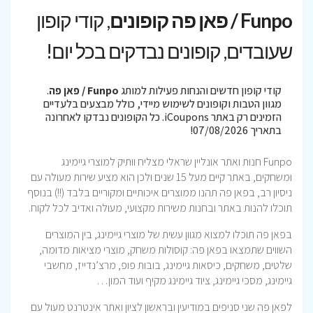
Funpo / פאן פה קופונים
, קודי קופון
שעובדים, קופונים נבדקים בכל יום!
קודי קופון חדשים והנחות פעילות למותג
Funpo / פאן פה
.
מגוון הטבות וקופונים לשימוש מיידי, כולל מבצעים בלעדיים
הזמינים רק באתר iCoupons. כל הקופונים נבדקו לאחרונה
בתאריך 07/08/2026!
Funpo חנות ואתר אונליין שראלי מצליח וותיק למוצרי גיימינג
ומשחקים, באתר קיים מעל 15 שנים ולכן הוא מציע שירות מעולה עם
ניסיון רב, בפאן פה תהנו ממוצרים איכותיים ומקוריים בלבד (!!) בנוסף
תוכלו להנות באתר ובחנות משירות מקצועי, מעולה ואדיב לכל לקוח.
בפאן פה תוכלו למצוא מגוון עשית של מוצרי גיימינג, בין המוצרים
השווים שתמצאו בפאן פה: קוסולות משחק, מוצרי מציאות מדומה,
שלטים, משחקים, כיסאות גיימינג, בובות פופ, מרצ’נדייז, מחשבי
גיימינג, מסכי גיימינג, ציוד גיימינג מקיף ועוד המון…
לפאן פה שני סניפים במודיעין ובראשון לציון ואתר אינטרנט מעול עם