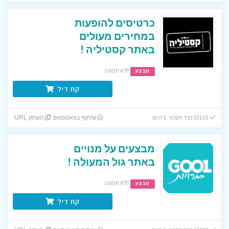
כרטיסים להופעות
במחירים מעולים
באתר קסטיליה !
ללא תפוגה
מבצע
קח דיל
19133 כבר חסכו! 1 היום
שיתוף בוואטסאפ
העתק URL
מבצעים על מנויים
באתר גול המעולה !
ללא תפוגה
מבצע
קח דיל