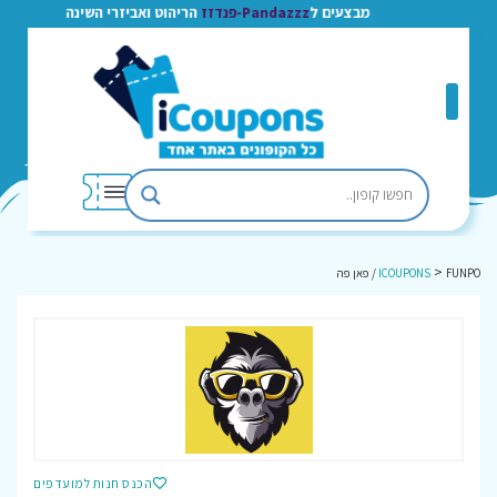
מבצעים ל
Pandazzz-פנדזז
הריהוט ואביזרי השינה
>
FUNPO / פאן פה
ICOUPONS
הכנס חנות למועדפים