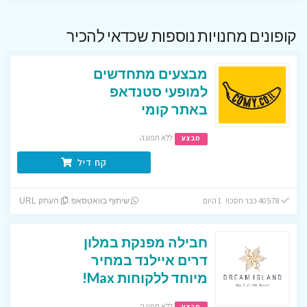
קופונים מחנויות נוספות שכדאי להכיר
מבצעים מתחדשים
למופעי סטנדאפ
באתר קומי
ללא תפוגה
מבצע
קח דיל
40578 כבר חסכו! 1 היום
שיתוף בוואטסאפ
העתק URL
חבילה מפנקת במלון
דרים איילנד במחיר
מיוחד ללקוחות Max!
ללא תפוגה
מבצע