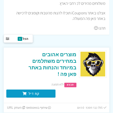
משלוחים מהירים לכ רחבי הארץ.
אצלנו באתר iCoupons תוכלו להנות מהטבות וקופונים לרכישה
באתר פאן פה המעולה.
תהנו 🙂
הכל
1
מוצרים אהובים
במחירים משתלמים
במיוחד והנחות באתר
פאן פה !
ללא תפוגה
מבצע
קח דיל
795 כבר חסכו! 0 היום
שיתוף בוואטסאפ
העתק URL