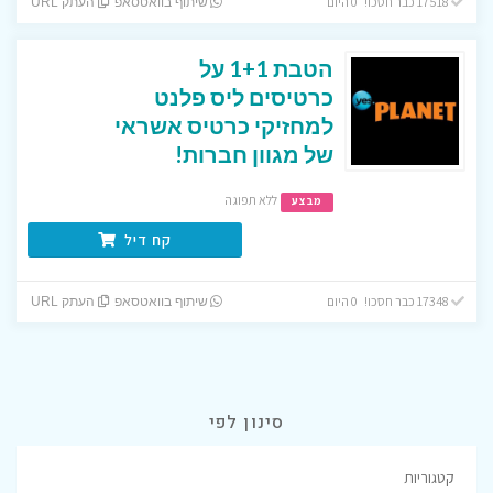
17518 כבר חסכו! 0 היום
שיתוף בוואטסאפ
העתק URL
הטבת 1+1 על
כרטיסים ליס פלנט
למחזיקי כרטיס אשראי
של מגוון חברות!
ללא תפוגה
מבצע
קח דיל
17348 כבר חסכו! 0 היום
שיתוף בוואטסאפ
העתק URL
סינון לפי
קטגוריות