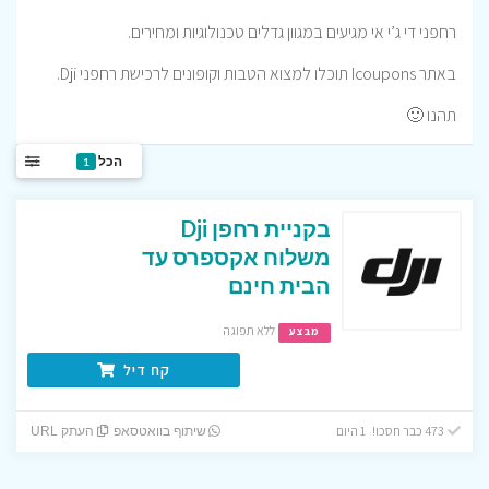
רחפני די ג’י אי מגיעים במגוון גדלים טכנולוגיות ומחירים.
באתר Icoupons תוכלו למצוא הטבות וקופונים לרכישת רחפני Dji.
תהנו 🙂
הכל
1
בקניית רחפן Dji
משלוח אקספרס עד
הבית חינם
ללא תפוגה
מבצע
קח דיל
473 כבר חסכו! 1 היום
שיתוף בוואטסאפ
העתק URL