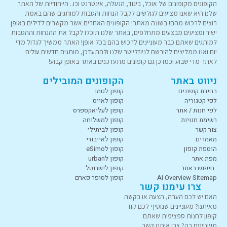
הקופונים מקופונים של אוכל, ביגוד, הנעלה, אינטרנט וכו.. הייחודיות של האתר
שלנו היא שאנו מציעים לגולשים לקבל הנחות והטבות למותגים שהם באמת
רוצים לרכוש מהם! בשונה מאתרי הקופונים האחרים אשר מקשרים לדילים באופן
ישיר ומציעים מבצעים מתחלפים, באתר שלנו תוכלו לקבל את ההנחות וההטבות
למותגים שאתם כבר מעוניינים לרכוש בהם בכל אופן! האתר ממשיך לגדול מדי
יום ואנו ממליצים להירשם לניוזלייטר שלנו ולהתעדכן, מותגים חדשים עולים
לאתר מדי שבוע וכמו כן גם קופונים מתעדכנים באתר באופן קבוע!
ניווט באתר
הקופונים המובילים
בחירת קופונים
קופון לטמו
לפי קטגוריה
קופון לאייס
לפי חנות / אתר
קופון לעליאקספרס
רשימת חנויות
קופון למשלוחה
צור קשר
קופון לביתילי
מאמרים
קופון לאייבורי
הוספת קופון
קופון לeSimo
מפת אתר
קופון לurban
חיפוש באתר
קופון לישרוטל
AI Overview Sitemap
קופון לסופר פארם
צרו עימנו קשר
האם יש לכם הערה, הצעה או בקשה
מאיתנו? מעוניינים שנוסיף לכם קוד
קופון לחנות ספציפית שאתם
מעוניינים בה? צרו איתנו קשר