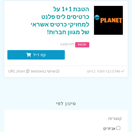
הטבת 1+1 על
כרטיסים ליס פלנט
למחזיקי כרטיס אשראי
של מגוון חברות!
ללא תפוגה
מבצע
קח דיל
17346 כבר חסכו! 2 היום
שיתוף בוואטסאפ
העתק URL
סינון לפי
קטגוריות
אביזרים