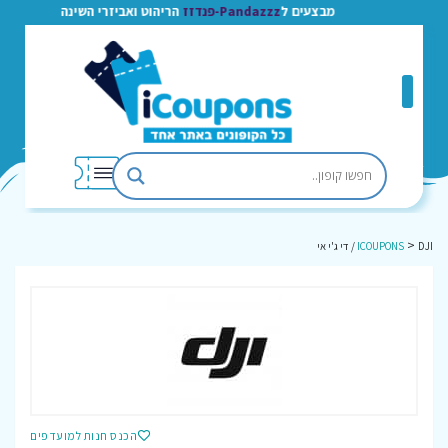
מבצעים ל
Pandazzz-פנדזז
הריהוט ואביזרי השינה
>
DJI / די ג'י אי
ICOUPONS
הכנס חנות למועדפים