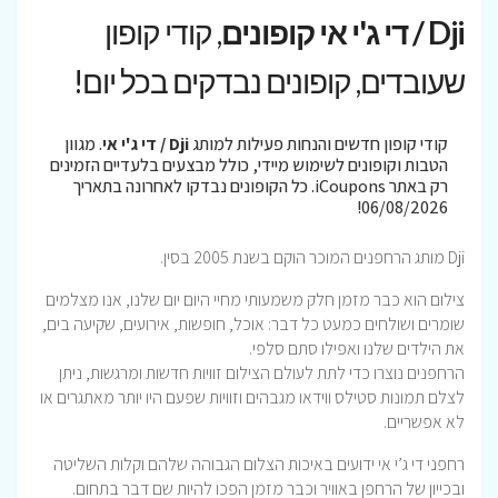
Dji / די ג'י אי קופונים
, קודי קופון
שעובדים, קופונים נבדקים בכל יום!
קודי קופון חדשים והנחות פעילות למותג
Dji / די ג'י אי
. מגוון
הטבות וקופונים לשימוש מיידי, כולל מבצעים בלעדיים הזמינים
רק באתר iCoupons. כל הקופונים נבדקו לאחרונה בתאריך
06/08/2026!
Dji מותג הרחפנים המוכר הוקם בשנת 2005 בסין.
צילום הוא כבר מזמן חלק משמעותי מחיי היום יום שלנו, אנו מצלמים
שומרים ושולחים כמעט כל דבר: אוכל, חופשות, אירועים, שקיעה בים,
את הילדים שלנו ואפילו סתם סלפי.
הרחפנים נוצרו כדי לתת לעולם הצילום זוויות חדשות ומרגשות, ניתן
לצלם תמונות סטילס ווידאו מגבהים וזוויות שפעם היו יותר מאתגרים או
לא אפשריים.
רחפני די ג’י אי ידועים באיכות הצלום הגבוהה שלהם וקלות השליטה
ובכייון של הרחפן באוויר וכבר מזמן הפכו להיות שם דבר בתחום.