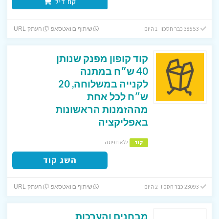
קח דיל
38553 כבר חסכו! 1 היום
שיתוף בוואטסאפ
העתק URL
קוד קופון מפנק שנותן
40 ש״ח במתנה
לקנייה במשלוחה, 20
ש״ח לכל אחת
מההזמנות הראשונות
באפליקציה
ללא תפוגה
קוד
השג קוד
23093 כבר חסכו! 2 היום
שיתוף בוואטסאפ
העתק URL
מבחנים והערכות