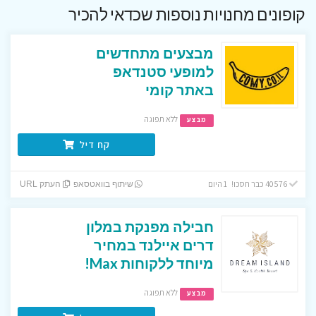
קופונים מחנויות נוספות שכדאי להכיר
מבצעים מתחדשים
למופעי סטנדאפ
באתר קומי
ללא תפוגה
מבצע
קח דיל
40576 כבר חסכו! 1 היום
שיתוף בוואטסאפ
העתק URL
חבילה מפנקת במלון
דרים איילנד במחיר
מיוחד ללקוחות Max!
ללא תפוגה
מבצע