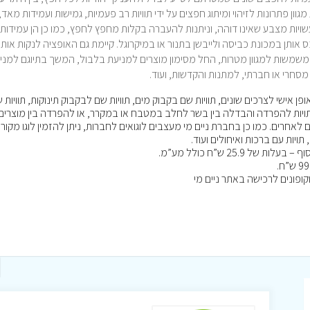
ן פתרונות לזיהוי ומיתוג חפצים על ידי תוויות רב פעמיות, גמישות ועמידות מאד,
שויות מצבע שאינו דוהה, וניתנות להעברה בקלות מחפץ לחפץ, כמו כן הן עמידות
 אותן במכונת כביסה ולייבשן בתנור או במיקרוגל. קיימת גם האופציה לנקות אות
ות משמשות למגוון מטרות, החל מסימון מוצרים למניעת בלבול, המשך בתיוגם למני
מסחרי או חברתי, למתנות והקדשות, ועוד.
ן אישי לצרכים שונים, תוויות שם בקבוק מים, תוויות שם לבקבוק תינוקות, תוויות 
, תויות להפרדה והבדלה בין בשר לחלב במטבח או במקרר, או להפרדה בין מוצרים
 לאחרים. כמו כן בחברת ניים מי מעצבים לוגואים לחברות, ניתן להזמין לוגו מקורי
תויות עם ברכות ואיחולים ועוד.
25.9 ש”ח כולל מע”מ.