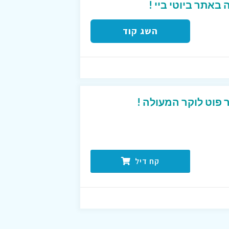
השג קוד
פוט לוקר המעולה !
קח דיל