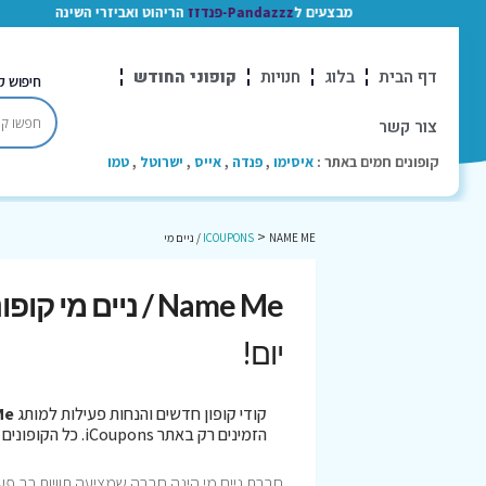
מבצעים ל
Pandazzz-פנדזז
הריהוט ואביזרי השינה
דף הבית
בלוג
חנויות
קופוני החודש
חיפוש ק
צור קשר
קופונים חמים באתר :
איסימו
,
פנדה
,
אייס
,
ישרוטל
,
טמו
>
NAME ME / ניים מי
ICOUPONS
Name Me / ניים מי קופונים
יום!
קודי קופון חדשים והנחות פעילות למותג
e Me
הזמינים רק באתר iCoupons. כל הקופונים נבדקו לאחרונה בתאריך 06/08/2026!
חברת ניים מי הינה חברה שמציעה תוויות רב פע