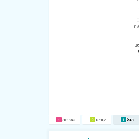
ם
עת
שם
הכל
קודים
מכירות
1
0
1