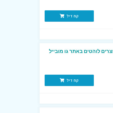
קח דיל
רים לוהטים באתר גו מובייל
קח דיל