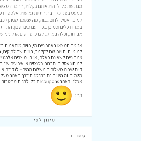
מנת שתוכלו לזהות אותם בקלות, החברה מציע מגוו
כמעט בפני כל דבר. התויות גמישות ואלסטיות ע
למים, ואפילו לחום גבוה, מה שאומר שניתן לכבס
במדיח כלים וכמובן בכיור עם מים וסבון. התוי
אבידות, וכלה במיתוג לצרכי פירסום או לשימוש 
אז מה תמצאו באתר ניים מי, תויות מותאמות באופ
למימיות, תוויות שם לקלמר, תוויות שם לתיקים
צמחוניים לשאינם כאלה, או בין מוצרים אלרגניים
למיתוג עסקים וחברות בכנסים או אירועים שונים, 
קיים שירות משלוחים משלוח מהיר – לנקודת איסוף – בעלות של 
משלוח זה הינו חינם בהזמנות דרך האתר מעל 99 ש”ח.
אצלנו באתר Icoupons תוכלו להנות מהטבות וקופונים לרכישה באתר ניים מי
תהנו
סינון לפי
קטגוריות