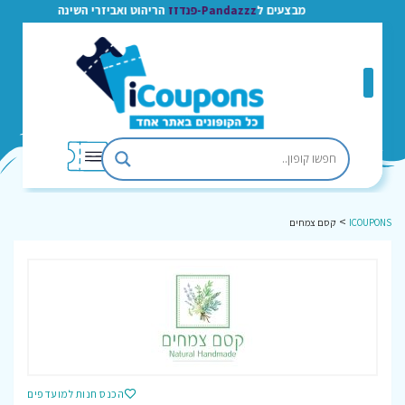
מבצעים ל
Pandazzz-פנדזז
הריהוט ואביזרי השינה
>
ICOUPONS
קסם צמחים
הכנס חנות למועדפים