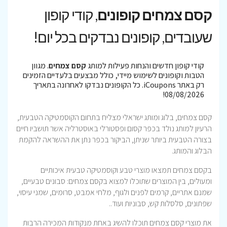
קסם צמחים קופונים
, קודי קופון
שעובדים, קופונים נבדקים בכל יום!
קודי קופון חדשים והנחות פעילות למותג
קסם צמחים
. מגוון
הטבות וקופונים לשימוש מיידי, כולל מבצעים בלעדיים הזמינים
רק באתר iCoupons. כל הקופונים נבדקו לאחרונה בתאריך
08/08/2026!
קסם צמחים, בלוג ומותג ישראלי מצליח בתחום הקוסמטיקה הטבעית,
הרעיון למותג נולד בכפר קסום ופסטורלי באוסטרליה אשר תושביו חיים
בצורה הטבעית ביותר שניתן, הביקור בכפר נתן את ההשראה להקמת
הבלוג והמותג.
בקסם צמחים תמצאו מוצרי טבע וקוסמטיקה טבעית איכותיים
ומעולים, בין המוצרים שתוכלו למצוא בקסם צמחים: סבונים טבעיים,
שמנם אתריים, קרמים לפנים ולגוף, מלחי אמבט, סרומים, שמני עיסוי,
שפתונים, סלסלות קש, סבוניות ועוד..
את מוצרי קסם צמחים תוכלו להשיג באחת מנקודות המכירה הרבות