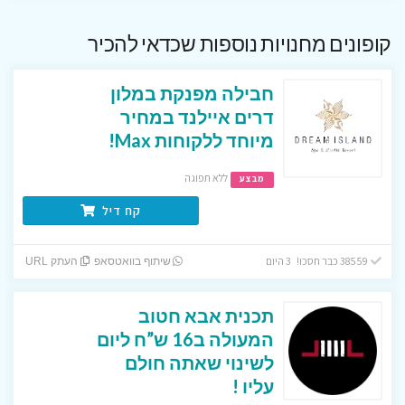
קופונים מחנויות נוספות שכדאי להכיר
חבילה מפנקת במלון
דרים איילנד במחיר
מיוחד ללקוחות Max!
ללא תפוגה
מבצע
קח דיל
38559 כבר חסכו! 3 היום
שיתוף בוואטסאפ
העתק URL
תכנית אבא חטוב
המעולה ב16 ש”ח ליום
לשינוי שאתה חולם
עליו !