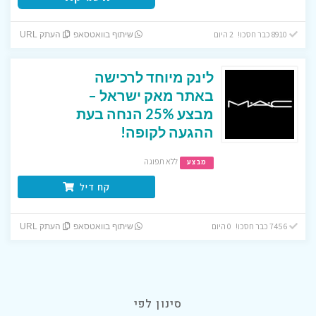
8910 כבר חסכו! 2 היום
שיתוף בוואטסאפ
העתק URL
לינק מיוחד לרכישה
באתר מאק ישראל –
מבצע 25% הנחה בעת
ההגעה לקופה!
ללא תפוגה
מבצע
קח דיל
7456 כבר חסכו! 0 היום
שיתוף בוואטסאפ
העתק URL
סינון לפי