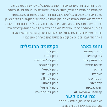
האתר הגדול ביותר בישראל עבור חיפוש קופונים בלעדיים, יש לנו את כל סוגי
הקופונים מקופונים של אוכל, ביגוד, הנעלה, אינטרנט וכו.. הייחודיות של האתר
שלנו היא שאנו מציעים לגולשים לקבל הנחות והטבות למותגים שהם באמת
רוצים לרכוש מהם! בשונה מאתרי הקופונים האחרים אשר מקשרים לדילים באופן
ישיר ומציעים מבצעים מתחלפים, באתר שלנו תוכלו לקבל את ההנחות וההטבות
למותגים שאתם כבר מעוניינים לרכוש בהם בכל אופן! האתר ממשיך לגדול מדי
יום ואנו ממליצים להירשם לניוזלייטר שלנו ולהתעדכן, מותגים חדשים עולים
לאתר מדי שבוע וכמו כן גם קופונים מתעדכנים באתר באופן קבוע!
ניווט באתר
הקופונים המובילים
בחירת קופונים
קופון לטמו
לפי קטגוריה
קופון לאייס
לפי חנות / אתר
קופון לעליאקספרס
רשימת חנויות
קופון למשלוחה
צור קשר
קופון לביתילי
מאמרים
קופון לאייבורי
הוספת קופון
קופון לeSimo
מפת אתר
קופון לurban
חיפוש באתר
קופון לישרוטל
AI Overview Sitemap
קופון לסופר פארם
צרו עימנו קשר
האם יש לכם הערה, הצעה או בקשה
מאיתנו? מעוניינים שנוסיף לכם קוד