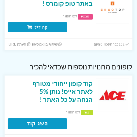
באתר טופ קומרס !
ללא תפוגה
מבצע
קח דיל
152 כבר חסכו! 0 היום
שיתוף בוואטסאפ
העתק URL
קופונים מחנויות נוספות שכדאי להכיר
קוד קופון ייחודי מטורף
לאתר אייס! נותן 5%
הנחה על כל האתר !
ללא תפוגה
קוד
השג קוד