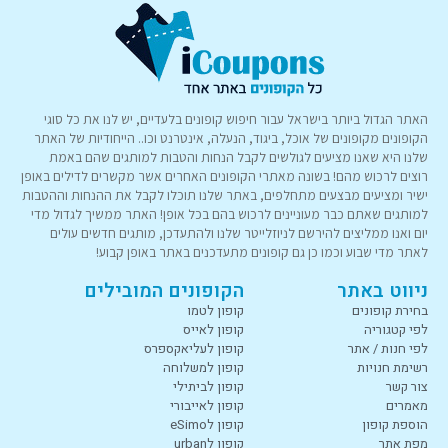
האתר הגדול ביותר בישראל עבור חיפוש קופונים בלעדיים, יש לנו את כל סוגי
הקופונים מקופונים של אוכל, ביגוד, הנעלה, אינטרנט וכו.. הייחודיות של האתר
שלנו היא שאנו מציעים לגולשים לקבל הנחות והטבות למותגים שהם באמת
רוצים לרכוש מהם! בשונה מאתרי הקופונים האחרים אשר מקשרים לדילים באופן
ישיר ומציעים מבצעים מתחלפים, באתר שלנו תוכלו לקבל את ההנחות וההטבות
למותגים שאתם כבר מעוניינים לרכוש בהם בכל אופן! האתר ממשיך לגדול מדי
יום ואנו ממליצים להירשם לניוזלייטר שלנו ולהתעדכן, מותגים חדשים עולים
לאתר מדי שבוע וכמו כן גם קופונים מתעדכנים באתר באופן קבוע!
ניווט באתר
הקופונים המובילים
בחירת קופונים
קופון לטמו
לפי קטגוריה
קופון לאייס
לפי חנות / אתר
קופון לעליאקספרס
רשימת חנויות
קופון למשלוחה
צור קשר
קופון לביתילי
מאמרים
קופון לאייבורי
הוספת קופון
קופון לeSimo
מפת אתר
קופון לurban