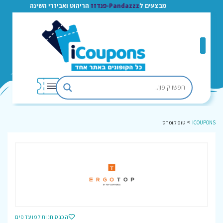
מבצעים ל
Pandazzz-פנדזז
הריהוט ואביזרי השינה
>
ICOUPONS
טופ קומרס
הכנס חנות למועדפים