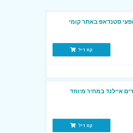
עי סטנדאפ באתר קומי
קח דיל
ים איילנד במחיר מיוחד
קח דיל