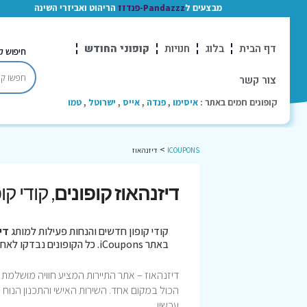
מבצעים ל
Pandazzz-פנדזז
הריהוט ואביזרי השינה
דף הבית
בלוג
חנויות
קופוני החודש
חיפוש ק
צור קשר
קופונים חמים באתר :
איסימו
,
פנדה
,
אייס
,
ישרוטל
,
טמו
>
ICOUPONS
דיזנהאוז
דיזנהאוז קופונים
, קודי ק
קודי קופון חדשים והנחות פעילות למותג
די
באתר iCoupons. כל הקופונים נבדקו לאחרונה בתאריך 07/08/2026!
דיזנהאוז – אתר התיירות המציע חוויה מושלמת ב
הכול במקום אחד. השירות האישי והתכנון הנוח 
עכשיו.