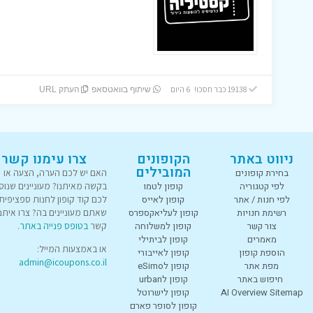
19138 כבר חסכו! 6 היום
שיתוף בוואטסאפ
העתק URL
ניווט באתר
הקופונים
צרו עימנו קשר
המובילים
בחירת קופונים
האם יש לכם הערה, הצעה או
לפי קטגוריה
קופון לטמו
בקשה מאיתנו? מעוניינים שנוס
לפי חנות / אתר
קופון לאייס
לכם קוד קופון לחנות ספציפית
רשימת חנויות
קופון לעליאקספרס
שאתם מעוניינים בה? צרו איתנו
צור קשר
קופון למשלוחה
קשר
בטופס פנייה באתר
.
מאמרים
קופון לביתילי
או באמצעות המייל:
הוספת קופון
קופון לאייבורי
admin@icoupons.co.il
מפת אתר
קופון לeSimo
חיפוש באתר
קופון לurban
AI Overview Sitemap
קופון לישרוטל
קופון לסופר פארם