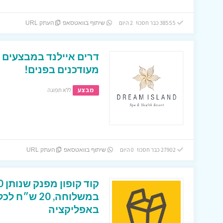
38555 כבר חסכו! 2 היום
שיתוף בוואטסאפ
העתק URL
דרים איילנד במבצעים ו
מעודכנים בפנים!
מבצע
ללא תפוגה
27902 כבר חסכו! 0 היום
שיתוף בוואטסאפ
העתק URL
במשלוחה, 0
באפליקציה