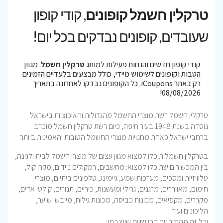
טרקלין חשמל קופונים
, קודי קופון
שעובדים, קופונים נבדקים בכל יום!
קודי קופון חדשים והנחות פעילות למותג
טרקלין חשמל
. מגוון
הטבות וקופונים לשימוש מיידי, כולל מבצעים בלעדיים הזמינים
רק באתר iCoupons. כל הקופונים נבדקו לאחרונה בתאריך
08/08/2026!
טרקלין חשמל רשת מוצרי החשמל מהגדולות והאיכוציות בישראל
נוסדה בשנת 1948 בעיר חיפה, כיום רשת טרקלין חשמל מוכרב
ברחבי ישראל כאחת מחנויות מוצרי החשמל הטובות והאמינות ביותר.
בטרקלין חשמל תוכלו למצוא מגוון עצום של מוצרי חשמל לבית ולגינה,
בין המכשירים שתוכלו למצוא: מחשבים, רמקולים ניידים, מקרן קול,
טלוויזיות ומסכים, מערכות שמע, גיימינג, טלפונים ביתיים, מוצרי
חימום, מאווררים, מזגנים, גרילי ומעשנות, כיריים, תנורים, קולטי אדים,
מקררים, מקפיאים, מכונות כביסה, מכונות גילוח, מייבשי שיער,
הליכונים ועוד…
וכל זה מהמותגים הכי שווים שיש כמו: