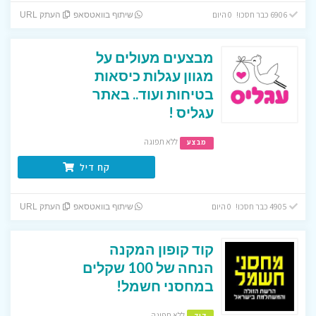
6906 כבר חסכו! 0 היום
שיתוף בוואטסאפ
העתק URL
מבצעים מעולים על
מגוון עגלות כיסאות
בטיחות ועוד.. באתר
עגליס !
ללא תפוגה
מבצע
קח דיל
4905 כבר חסכו! 0 היום
שיתוף בוואטסאפ
העתק URL
קוד קופון המקנה
הנחה של 100 שקלים
במחסני חשמל!
ללא תפוגה
קוד