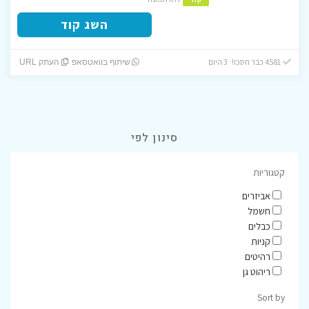
השג קוד
4581 כבר חסכו! 3 היום
שיתוף בוואטסאפ
העתק URL
סינון לפי
קטגוריות
אביזרים
חשמל
כבלים
קניות
רהיטים
ריהוט גן
Sort by