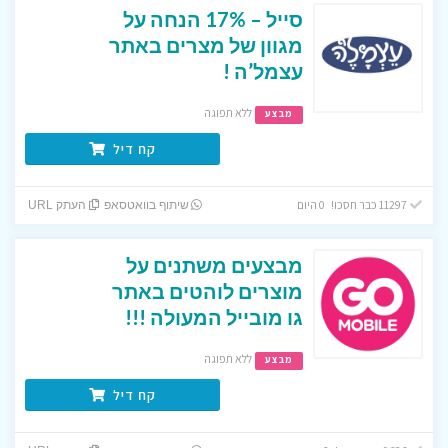
סייל – 17% הנחה על
מגוון של מצרים באתר
עצמל’ה !
ללא תפוגה
מבצע
קח דיל
11297 כבר חסכו! 0 היום
שיתוף בוואטסאפ
העתק URL
מבצעים משתנים על
מוצרים לוהטים באתר
גו מובייל המעולה !!!
ללא תפוגה
מבצע
קח דיל