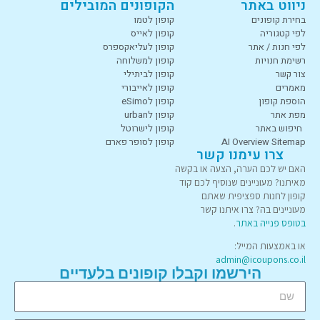
ניווט באתר
הקופונים המובילים
בחירת קופונים
קופון לטמו
לפי קטגוריה
קופון לאייס
לפי חנות / אתר
קופון לעליאקספרס
רשימת חנויות
קופון למשלוחה
צור קשר
קופון לביתילי
מאמרים
קופון לאייבורי
הוספת קופון
קופון לeSimo
מפת אתר
קופון לurban
חיפוש באתר
קופון לישרוטל
AI Overview Sitemap
קופון לסופר פארם
צרו עימנו קשר
האם יש לכם הערה, הצעה או בקשה
מאיתנו? מעוניינים שנוסיף לכם קוד
קופון לחנות ספציפית שאתם
מעוניינים בה? צרו איתנו קשר
בטופס פנייה באתר
.
או באמצעות המייל:
admin@icoupons.co.il
הירשמו וקבלו קופונים בלעדיים