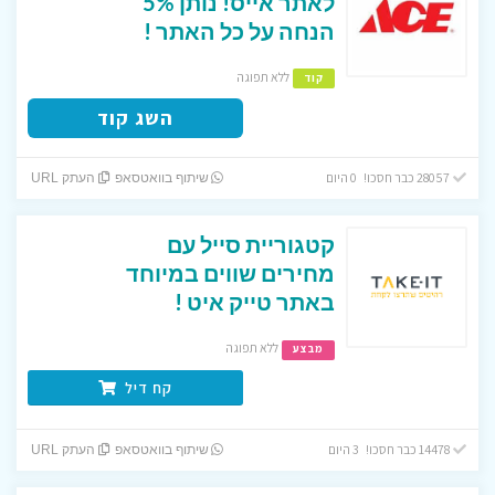
לאתר אייס! נותן 5%
הנחה על כל האתר !
ללא תפוגה
קוד
השג קוד
28057 כבר חסכו! 0 היום
שיתוף בוואטסאפ
העתק URL
קטגוריית סייל עם
מחירים שווים במיוחד
באתר טייק איט !
ללא תפוגה
מבצע
קח דיל
14478 כבר חסכו! 3 היום
שיתוף בוואטסאפ
העתק URL