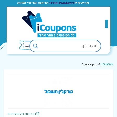
מבצעים ל
Pandazzz-פנדזז
הריהוט ואביזרי השינה
>
ICOUPONS
טרקלין חשמל
הכנס חנות למועדפים