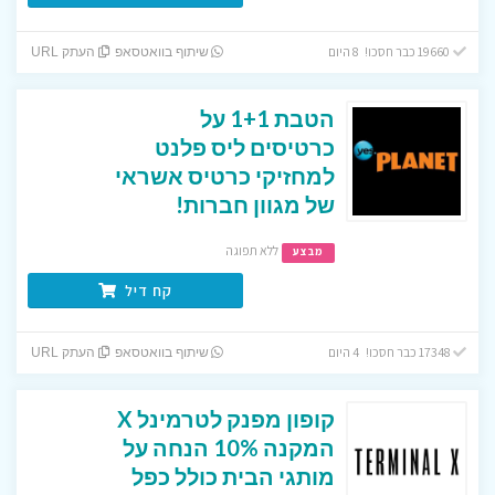
19660 כבר חסכו! 8 היום
שיתוף בוואטסאפ
העתק URL
הטבת 1+1 על
כרטיסים ליס פלנט
למחזיקי כרטיס אשראי
של מגוון חברות!
ללא תפוגה
מבצע
קח דיל
17348 כבר חסכו! 4 היום
שיתוף בוואטסאפ
העתק URL
קופון מפנק לטרמינל X
המקנה 10% הנחה על
מותגי הבית כולל כפל