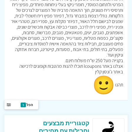
הפרטי ולתחום המוסדי, חומרי ניקוי בעלי ניחוחות מיוחדים, מפיצי ריח
ותרסיסי ריח מגוונים, תוך התאמה מרבית של המוצרים לצרכים של
הלקוחות. נוזלי רצפות במבחר גדול, דפיוזר מפיץ ריח חשמלי לבית,
שמנים לבישום חלל האוויר, דפיוזר מקלות עץ, ספריי רום, מטהרי אויר
ופניני ריח, מפיצי ריח לרכב, מוצרי כביסה אבקות ותכשירים שונים,
אשפתונים, מגבים, יעים, מטאטאים, מגבים, מברשות, סחבות,
סקוצ’ים, כפפות מטליות, מוצרי נייר, מוצרים לרכב, מוצרים אקולוגיים,
פחים מעוצבים, חבילות ציוד בהתאמה אישית למוסדות ציבוריים,
מפעלים, בתי חולים, בתי אבות , מסעדות, קייטרינג, חברות אחזקה
וניקיון ועוד.
בקנייה מעל 250 ש”ח משלוח חינם.
אצלנו באתר Icoupons תוכלו להנות מהטבות וקופונים לרכישה
באתר ג’ונסון קלין
תהנו
הכל
1
קטגוריית מבצעים
וחבילות עם מחירים