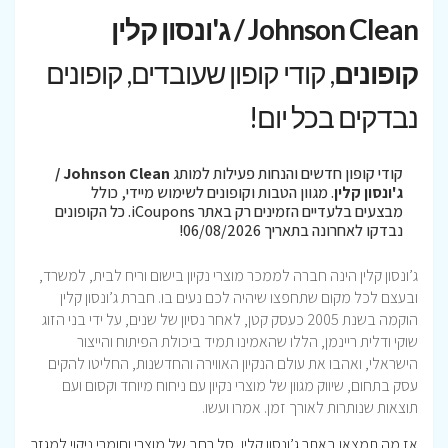
Johnson Clean / ג'ונסון קלין
קופונים
, קודי קופון שעובדים, קופונים
נבדקים בכל יום!
קודי קופון חדשים והנחות פעילות למותג
Johnson Clean /
ג'ונסון קלין
. מגוון הטבות וקופונים לשימוש מיידי, כולל
מבצעים בלעדיים הזמינים רק באתר iCoupons. כל הקופונים
נבדקו לאחרונה בתאריך 06/08/2026!
ג’ונסון קלין הינה חברה לממכר מוצרי נקיון בישום וריח לבית, למשרד,
ובעצם לכל מקום שתחפצו שיהיה לכם נעים בו. חברת ג’ונסון קלין
הוקמה בשנת 2005 כעסק קטן, לאחר נסיון של שנים, על ידי בני הזוג
שוקי ודלית ריינמן, הללו שהאמינו תמיד ביכולת הפיתוח והייצור
הישר
אלי
, ואהבו את עולם הנקיון האווירה והחדשנות, החליטו להקים
עסק בתחום, שיווק מגוון של מוצרי נקיון עם ניחוח מיוחד וקסום ועם
תוצאות שנותרות לאורך זמן. אמרו ועשו.
אז מה תמצאו באתר ג’ונסון קלין, סל רחב של מוצרי וחומרי ניקוי למגזר