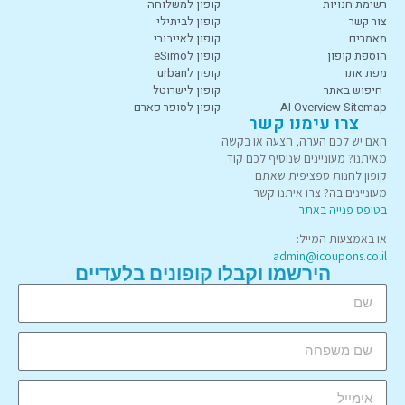
רשימת חנויות
קופון למשלוחה
צור קשר
קופון לביתילי
מאמרים
קופון לאייבורי
הוספת קופון
קופון לeSimo
מפת אתר
קופון לurban
חיפוש באתר
קופון לישרוטל
AI Overview Sitemap
קופון לסופר פארם
צרו עימנו קשר
האם יש לכם הערה, הצעה או בקשה
מאיתנו? מעוניינים שנוסיף לכם קוד
קופון לחנות ספציפית שאתם
מעוניינים בה? צרו איתנו קשר
בטופס פנייה באתר
.
או באמצעות המייל:
admin@icoupons.co.il
הירשמו וקבלו קופונים בלעדיים