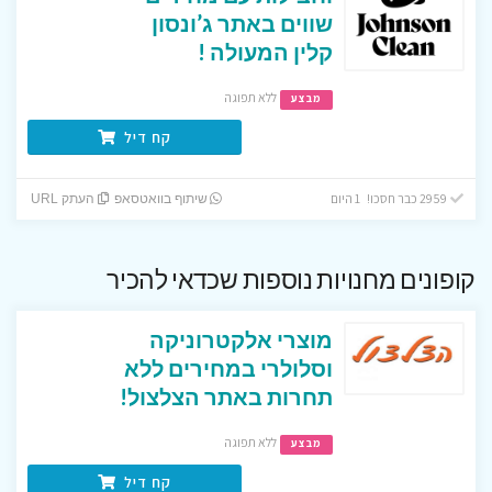
שווים באתר ג’ונסון
קלין המעולה !
ללא תפוגה
מבצע
קח דיל
2959 כבר חסכו! 1 היום
שיתוף בוואטסאפ
העתק URL
קופונים מחנויות נוספות שכדאי להכיר
מוצרי אלקטרוניקה
וסלולרי במחירים ללא
תחרות באתר הצלצול!
ללא תפוגה
מבצע
קח דיל