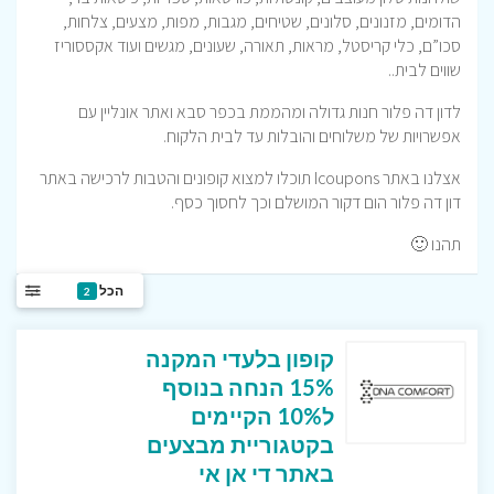
הדומים, מזנונים, סלונים, שטיחים, מגבות, מפות, מצעים, צלחות,
סכו”ם, כלי קריסטל, מראות, תאורה, שעונים, מגשים ועוד אקססוריז
שווים לבית..
לדון דה פלור חנות גדולה ומהממת בכפר סבא ואתר אונליין עם
אפשרויות של משלוחים והובלות עד לבית הלקוח.
אצלנו באתר Icoupons תוכלו למצוא קופונים והטבות לרכישה באתר
דון דה פלור הום דקור המושלם וכך לחסוך כסף.
תהנו 🙂
הכל
2
קופון בלעדי המקנה
15% הנחה בנוסף
ל10% הקיימים
בקטגוריית מבצעים
באתר די אן אי