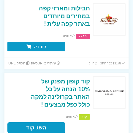
חבילות ומארזי קפה
במחירים מיוחדים
באתר קפה עלית !
ללא תפוגה
מבצע
קח דיל
13178 כבר חסכו! 2 היום
שיתוף בוואטסאפ
העתק URL
קוד קופון מפנק של
10% הנחה על כל
האתר בקרולינה למקה
כולל כפל מבצעים !
ללא תפוגה
קוד
השג קוד