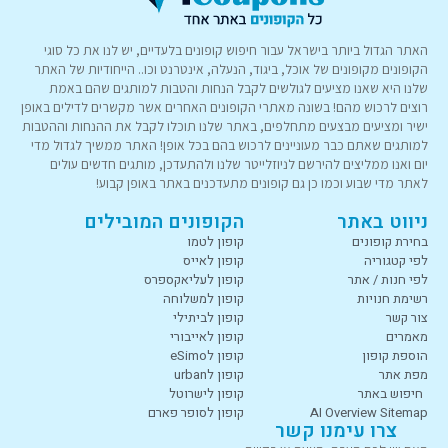
האתר הגדול ביותר בישראל עבור חיפוש קופונים בלעדיים, יש לנו את כל סוגי
הקופונים מקופונים של אוכל, ביגוד, הנעלה, אינטרנט וכו.. הייחודיות של האתר
שלנו היא שאנו מציעים לגולשים לקבל הנחות והטבות למותגים שהם באמת
רוצים לרכוש מהם! בשונה מאתרי הקופונים האחרים אשר מקשרים לדילים באופן
ישיר ומציעים מבצעים מתחלפים, באתר שלנו תוכלו לקבל את ההנחות וההטבות
למותגים שאתם כבר מעוניינים לרכוש בהם בכל אופן! האתר ממשיך לגדול מדי
יום ואנו ממליצים להירשם לניוזלייטר שלנו ולהתעדכן, מותגים חדשים עולים
לאתר מדי שבוע וכמו כן גם קופונים מתעדכנים באתר באופן קבוע!
ניווט באתר
הקופונים המובילים
בחירת קופונים
קופון לטמו
לפי קטגוריה
קופון לאייס
לפי חנות / אתר
קופון לעליאקספרס
רשימת חנויות
קופון למשלוחה
צור קשר
קופון לביתילי
מאמרים
קופון לאייבורי
הוספת קופון
קופון לeSimo
מפת אתר
קופון לurban
חיפוש באתר
קופון לישרוטל
AI Overview Sitemap
קופון לסופר פארם
צרו עימנו קשר