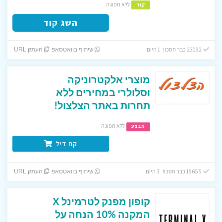
ללא תפוגה
קוד
השג קוד
23092 כבר חסכו! 1 היום
שיתוף בוואטסאפ
העתק URL
מוצרי אלקטרוניקה
וסלולרי במחירים ללא
תחרות באתר הצלצול!
ללא תפוגה
מבצע
קח דיל
19655 כבר חסכו! 3 היום
שיתוף בוואטסאפ
העתק URL
קופון מפנק לטרמינל X
המקנה 10% הנחה על