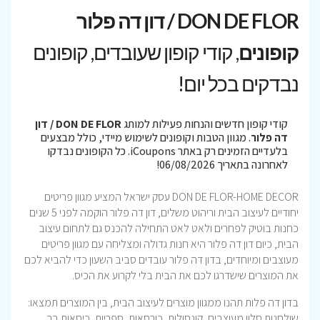
DON DE FLOR / דון דה פלור
קופונים
, קודי קופון שעובדים, קופונים
נבדקים בכל יום!
קודי קופון חדשים והנחות פעילות למותג
DON DE FLOR / דון
דה פלור
. מגוון הטבות וקופונים לשימוש מיידי, כולל מבצעים
בלעדיים הזמינים רק באתר iCoupons. כל הקופונים נבדקו
לאחרונה בתאריך 06/08/2026!
DON DE FLOR-HOME DECOR עסק ישראל המציע מגוון פריטים
יחודיים לעיצוב הבית וריהוט משלים, דון דה פלור הוקמה לפני 5 שנים
כחנות בוטיק לפחרים ולאט לאט התחילה להכנס גם לתחום עיצוב
הבית, כיום דון דה פלור היא חנות גדולה ומצליחה עם מגוון פריטים
מעוצבים ומיוחדים, בדון דה פלור עובדים סביב השעון כדי להביא לכם
את המוצרים שישדרגו לכם את הבית בלי לקרוע את הכיס.
בדון דה פלות תהנו ממגוון מוצרים לעיצוב הבית, בין המוצרים תמצאו:
שולחנות סלון מעוצבים, קונסולות, כורסאות, ספריות, כיסאות בר,