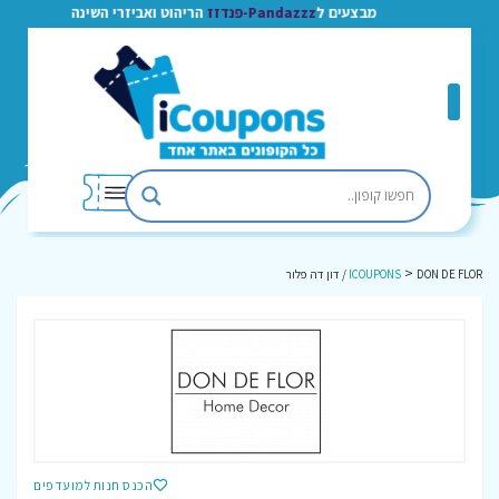
מבצעים ל
Pandazzz-פנדזז
הריהוט ואביזרי השינה
>
DON DE FLOR / דון דה פלור
ICOUPONS
הכנס חנות למועדפים