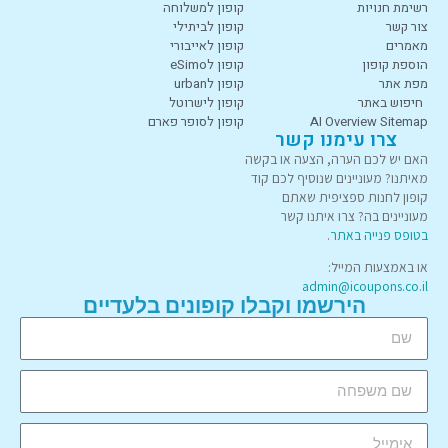
רשימת חנויות
קופון למשלוחה
צור קשר
קופון לביתילי
מאמרים
קופון לאייבורי
הוספת קופון
קופון לeSimo
מפת אתר
קופון לurban
חיפוש באתר
קופון לישרוטל
AI Overview Sitemap
קופון לסופר פארם
צרו עימנו קשר
האם יש לכם הערה, הצעה או בקשה
מאיתנו? מעוניינים שנוסיף לכם קוד
קופון לחנות ספציפית שאתם
מעוניינים בה? צרו איתנו קשר
בטופס פנייה באתר
.
או באמצעות המייל:
admin@icoupons.co.il
הירשמו וקבלו קופונים בלעדיים