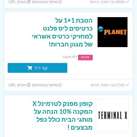
19646 כבר חסכו! 5 היום
שיתוף בוואטסאפ
העתק URL
הטבת 1+1 על
כרטיסים ליס פלנט
למחזיקי כרטיס אשראי
של מגוון חברות!
ללא תפוגה
מבצע
קח דיל
17342 כבר חסכו! 0 היום
שיתוף בוואטסאפ
העתק URL
קופון מפנק לטרמינל X
המקנה 10% הנחה על
מותגי הבית כולל כפל
מבצעים !