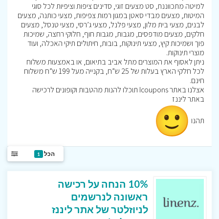
למיטה מתכווננת, סט מצעים זוגי, סדינים ציפות וציפיות לכל סוגי
המיטות, מצעים מבדי סאטן במגון רמות צפיפות, מצעי כותנה, מצעים
לבנים, מצעי בית מלון, מצעי פלנל, מצעי ג’רסי, מצעי טנסל, מצעים
חלקים, מצעים מודפסים, מגבות, מגבות חוף, חלוקי רחצה, שמיכות
פוך ושמיכות קיץ, מצעי תינוקות, בובות, חיתולים תיקי האכלה, ועוד
מוצרי תינוקות.
ניתן לאסוף את המוצרים מתל אביב בתיאום, או באמצעות משלוח
לכל חלקי הארץ בעלות של 25 ש”ח, בקנייה מעל 199 ש”ח משלוח
חינם.
אצלנו באתר Icoupons תוכלו להנות מהטבות וקופונים לרכישה
באתר ליננז
תהנו
הכל
1
10% הנחה על רכישה
ראשונה לנרשמים
לניוזלטר של אתר ליננז