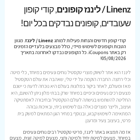
Linenz / ליננז קופונים
, קודי קופון
שעובדים, קופונים נבדקים בכל יום!
קודי קופון חדשים והנחות פעילות למותג
Linenz / ליננז
. מגוון
הטבות וקופונים לשימוש מיידי, כולל מבצעים בלעדיים הזמינים
רק באתר iCoupons. כל הקופונים נבדקו לאחרונה בתאריך
05/08/2026!
ליננז הוא אתר לשיווק מוצרי טקסטיל נוחים ונעימים במיוחד, כלי מיטה
וכלי רחצה. החברה הוקמה על ידי טלי, שאהבה את עולם הטקסטיל
מאז ומעולם, לאחר ביקור במלונות בעולם היא נוכחה לדעת כי ישנם
מצעים רכים נעימים וכיפיים במיוחד שרק בבתי מלון ניתן להשיגם, היא
החליטה להשתמש בגישתה לעולם הטקסטיל ובחיבורה לאסתטיקה
ועיצוב, ולייצר מוצרים כאלה גם לשימוש ביתי, ובאיכות גבוהה
המתאימה לשימוש קבוע, ובנוסף במחיר הוגן המתאים למשק בית
פרטי, בעיצוב צעיר ומרענן.
אז מה תמצאו באתר ליננז, פריטי טקסטיל רבים נוחים ונעימים
במיוחד, מצעים למיטת יחיד ולמיטה וחצי, מצעים למיטה זוגית, מצעים