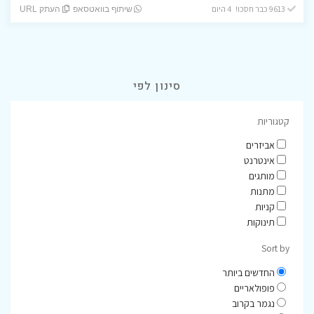
9613 כבר חסכו! 4 היום
שיתוף בוואטסאפ
העתק URL
סינון לפי
קטגוריות
אביזרים
אינטרנט
מותגים
מתנות
קניות
תינוקות
Sort by
החדשים ביותר
פופולאריים
נגמר בקרוב