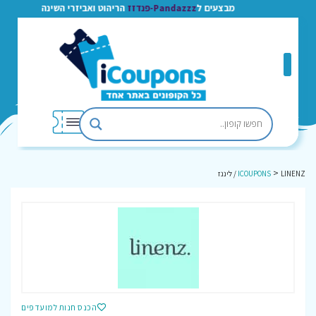
מבצעים ל
Pandazzz-פנדזז
הריהוט ואביזרי השינה
>
LINENZ / ליננז
ICOUPONS
הכנס חנות למועדפים