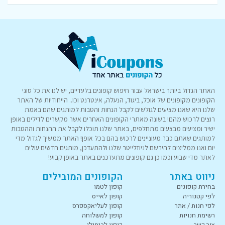
האתר הגדול ביותר בישראל עבור חיפוש קופונים בלעדיים, יש לנו את כל סוגי
הקופונים מקופונים של אוכל, ביגוד, הנעלה, אינטרנט וכו.. הייחודיות של האתר
שלנו היא שאנו מציעים לגולשים לקבל הנחות והטבות למותגים שהם באמת
רוצים לרכוש מהם! בשונה מאתרי הקופונים האחרים אשר מקשרים לדילים באופן
ישיר ומציעים מבצעים מתחלפים, באתר שלנו תוכלו לקבל את ההנחות וההטבות
למותגים שאתם כבר מעוניינים לרכוש בהם בכל אופן! האתר ממשיך לגדול מדי
יום ואנו ממליצים להירשם לניוזלייטר שלנו ולהתעדכן, מותגים חדשים עולים
לאתר מדי שבוע וכמו כן גם קופונים מתעדכנים באתר באופן קבוע!
ניווט באתר
הקופונים המובילים
בחירת קופונים
קופון לטמו
לפי קטגוריה
קופון לאייס
לפי חנות / אתר
קופון לעליאקספרס
רשימת חנויות
קופון למשלוחה
צור קשר
קופון לביתילי