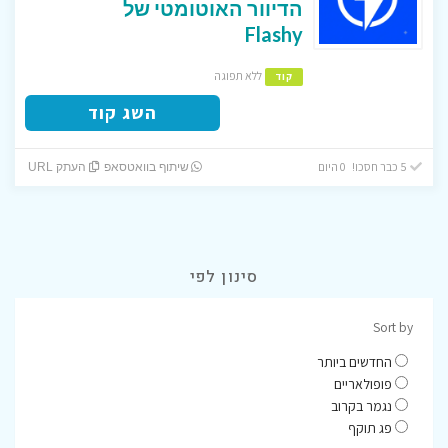
הדיוור האוטומטי של
Flashy
ללא תפוגה
קוד
השג קוד
5 כבר חסכו! 0 היום
שיתוף בוואטסאפ
העתק URL
סינון לפי
Sort by
החדשים ביותר
פופולאריים
נגמר בקרוב
פג תוקף