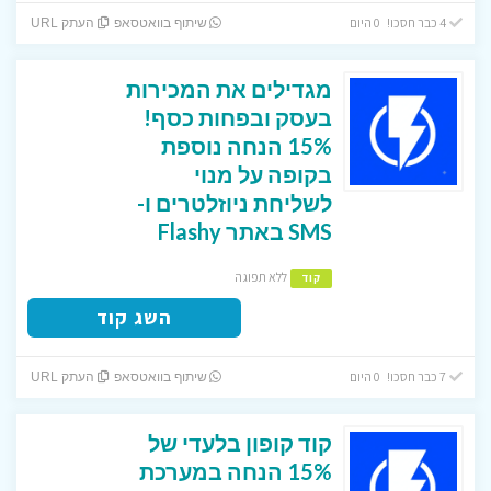
4 כבר חסכו! 0 היום
שיתוף בוואטסאפ
העתק URL
מגדילים את המכירות
בעסק ובפחות כסף!
15% הנחה נוספת
בקופה על מנוי
לשליחת ניוזלטרים ו-
SMS באתר Flashy
ללא תפוגה
קוד
השג קוד
7 כבר חסכו! 0 היום
שיתוף בוואטסאפ
העתק URL
קוד קופון בלעדי של
15% הנחה במערכת