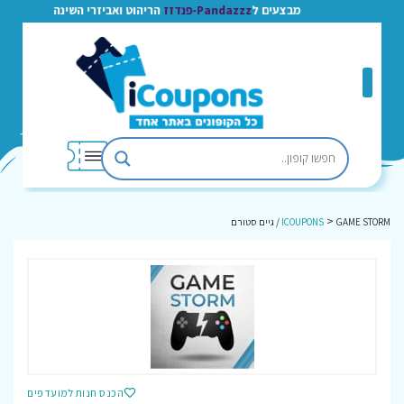
מבצעים ל
Pandazzz-פנדזז
הריהוט ואביזרי השינה
>
GAME STORM / גיים סטורם
ICOUPONS
הכנס חנות למועדפים