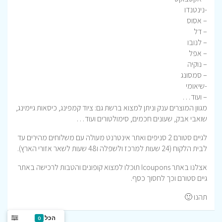
-נינטנדו
– אסוס
– דל
– לנובו
– אפל
– נוקיה
– סמסונג
-שיאומי
– ועוד…
מגוון המוצרים ענק וניתן למצוא ברשת גם: ציוד קמפינג, כיסאות גיימינג,
שואבי אבק, שעונים חכמים, סימולטורים ועוד…
לגיים סטורם 2 סניפים ואתר אינטרנט מעולה עם משלוחים מהירים עד
לבית הלקוח (24 שעות למרכז ולשפלה ו48 שעות לשאר אזורי הארץ).
אצלנו באתר Icoupons תוכלו למצוא קופונים והטבות לרכישה באתר
גיים סטורם וכך לחסוך כסף.
תהנו 🙂
הכל
0