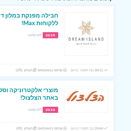
חבילה מפנקת במלון דר
ללקוחות Max!
מבצע
ללא תפוגה
38551 כבר חסכו! 1 היום
שיתוף בוואטסאפ
העתק URL
מוצרי אלקטרוניקה וסל
באתר הצלצול!
מבצע
ללא תפוגה
19644 כבר חסכו! 3 היום
שיתוף בוואטסאפ
העתק URL