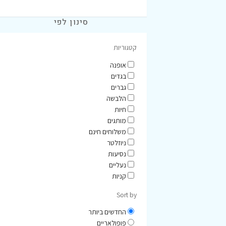
סינון לפי
קטגוריות
אופנה
בגדים
גברים
הלבשה
חיות
מותגים
משלוחים חינם
ניוזלטר
נסיעות
נעליים
קניות
Sort by
החדשים ביותר
פופולאריים