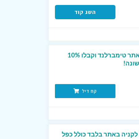
השג קוד
הירשמו לניוזלייטר של אתר טימברלנד וקבלו 10%
ונה!
קח דיל
- 12% הנחה לקניה באתר בלבד כולל כפל