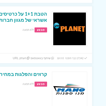
הטבת 1+1 על כר
אשראי של מגוון חברות
מבצע
ללא תפוגה
17342 כבר חסכו! 0 היום
שיתוף בוואטסאפ
העתק URL
קרוזים והפלגות במחירי
מבצע
ללא תפוגה