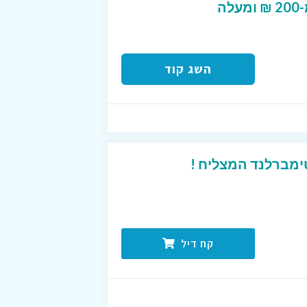
ה
השג קוד
ימברלנד המצליח !
קח דיל