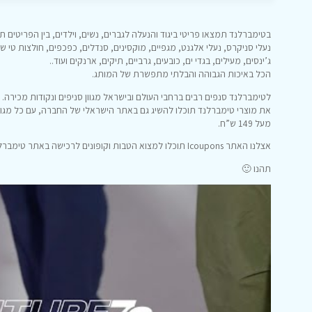
בטימברלנד תמצאו פריטי ביגוד והנעלה לגברים, נשים, וילדים, בין הפריטים תו
נעלי סניקרס, נעלי אלגנט, מגפיים, מוקסינים, סנדלים, כפכפים, חולצות טי שי
ג’ינסים, מעילים, בגדי ים, כובעים, גרביים, תיקים, ארנקים ועוד..
הכל באיכות הגבוהה והבלתי מתפשרת של המותג.
לטימברלנד סנפים רבים ברחבי העולם ובישראל מגוון סניפים ונקודות מכירה.
את מוצרי טימברלנד תוכלו להשיג גם באתר הישראלי של החברה, עם כל מגוו
מעל 149 ש”ח.
אצלנו האתר Icoupons תוכלו למצוא הטבות וקופונים לרכישה באתר טימברלנד.
תהנו 🙂