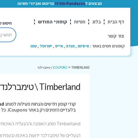
מבצעים ל
Pandazzz-פנדזז
הריהוט ואביזרי השינה
דף הבית
בלוג
חנויות
קופוני החודש
חיפוש ק
צור קשר
קופונים חמים באתר :
איסימו
,
פנדה
,
אייס
,
ישרוטל
,
טמו
>
TIMBERLAND / טימברלנד
ICOUPONS
Timberland \ טימברלנד - קוד קופון בלעדי של 20% שעובד. נבדק היום!
קודי קופון חדשים והנחות פעילות למותג
land
בלעדיים הזמינים רק באתר iCoupons. כל הקופונים נבדקו לאחרונה בתאריך 05/08/2026!
Timberland מותג האופנה וההנעליה האיכותי נוסד בשנת 1952 בארה”ב.
הנעליים של טימברלנד ידועות באיכות ובעמידות ה