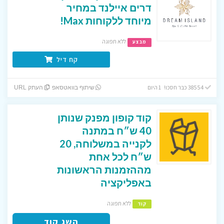
דרים איילנד במחיר
מיוחד ללקוחות Max!
ללא תפוגה
מבצע
קח דיל
38554 כבר חסכו! 1 היום
שיתוף בוואטסאפ
העתק URL
קוד קופון מפנק שנותן
40 ש״ח במתנה
לקנייה במשלוחה, 20
ש״ח לכל אחת
מההזמנות הראשונות
באפליקציה
ללא תפוגה
קוד
השג קוד