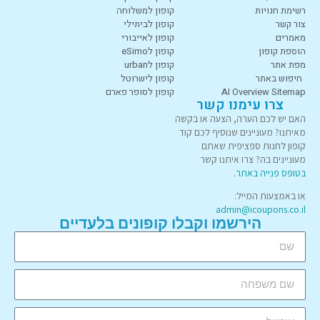
רשימת חנויות
קופון למשלוחה
צור קשר
קופון לביתילי
מאמרים
קופון לאייבורי
הוספת קופון
קופון לeSimo
מפת אתר
קופון לurban
חיפוש באתר
קופון לישרוטל
AI Overview Sitemap
קופון לסופר פארם
צרו עימנו קשר
האם יש לכם הערה, הצעה או בקשה
מאיתנו? מעוניינים שנוסיף לכם קוד
קופון לחנות ספציפית שאתם
מעוניינים בה? צרו איתנו קשר
בטופס פנייה באתר
.
או באמצעות המייל:
admin@icoupons.co.il
הירשמו וקבלו קופונים בלעדיים