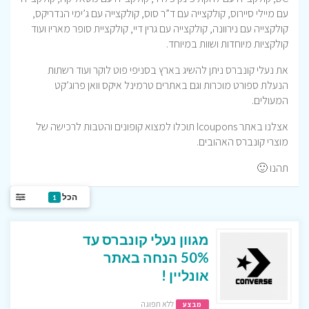
עם מיילי סיירוס, קולקצייה עם ד”ר סוס, קולקצייה עם ג’ימי הנדריקס,
קולקצייה עם נירוונה, קולקצייה עם גרין דיי, קולקציית סופר מאריו ועוד
קולקציות מיוחדות ושוות במיוחד.
את נעלי קונברס ניתן להשיג בארץ בסניפי פוט לוקר ועוד רשתות
הנעלת ספורט מוכרות וגם באתרים טרמינל איקס וואן פרוג’קט
המעולים.
אצלנו באתר Icoupons תוכלו למצוא קופונים והטבות לרכישה של
מוצרי קונברס האהובים.
תהנו 🙂
הכל
1
מגוון נעלי קונברס עד
50% הנחה באתר
אונליין !
ללא תפוגה
מבצע