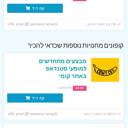
קח דיל
750 כבר חסכו! 0 היום
שיתוף בוואטסאפ
העתק URL
קופונים מחנויות נוספות שכדאי להכיר
מבצעים מתחדשים
למופעי סטנדאפ
באתר קומי
ללא תפוגה
מבצע
קח דיל
40573 כבר חסכו! 1 היום
שיתוף בוואטסאפ
העתק URL