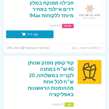
חבילה מפנקת במלון
דרים איילנד במחיר
מיוחד ללקוחות Max!
ללא תפוגה
מבצע
קח דיל
38551 כבר חסכו! 1 היום
שיתוף בוואטסאפ
העתק URL
קוד קופון מפנק שנותן
40 ש״ח במתנה
לקנייה במשלוחה, 20
ש״ח לכל אחת
מההזמנות הראשונות
באפליקציה
ללא תפוגה
קוד