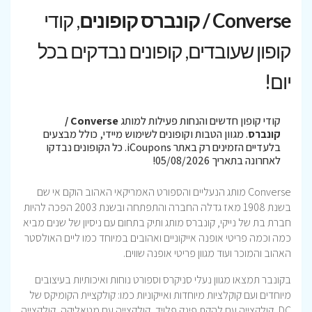
Converse / קונברס קופונים
, קודי
קופון שעובדים, קופונים נבדקים בכל
יום!
קודי קופון חדשים והנחות פעילות למותג
Converse /
קונברס
. מגוון הטבות וקופונים לשימוש מיידי, כולל מבצעים
בלעדיים הזמינים רק באתר iCoupons. כל הקופונים נבדקו
לאחרונה בתאריך 05/08/2026!
Converse מותג הנעליים והספורט האמריקאי האהוב הוקם אי שם
בשנת 1908 מאז גדלה החברה והתפתחה ובשנת 2003 הפכה להיות
חברת בת של נייקי, קונברס מותג ותיק בתחום עם ניסיון של שנים מביא
כמה וכמה פריטי אופנה אייקוניים ואהובים במיוחד כמו ליים האולסטר
האהוב והמוכר ועוד מגוון פריטי אופנה שווים.
בקונבר תמצאו מגוון נעלי סניקרס וספורט נוחות ואיכותיות בעיצובים
מיוחדים ועם קוקלציות מיוחדות ואייקוניות כמו: קולקציית הקומיקס של
DC, קולקצייה עם להקת פינק פלויד, קולקצייה עם מטאליקה, קולקצייה