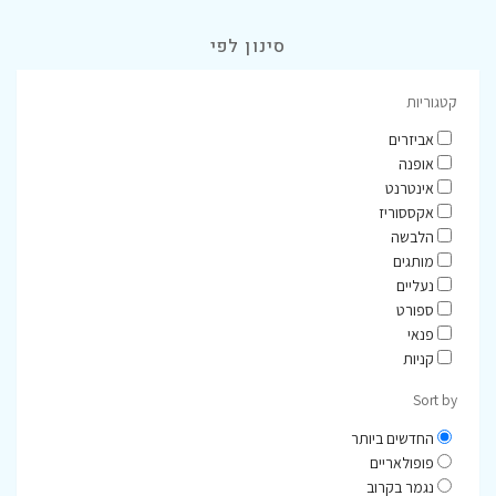
סינון לפי
קטגוריות
אביזרים
אופנה
אינטרנט
אקססוריז
הלבשה
מותגים
נעליים
ספורט
פנאי
קניות
Sort by
החדשים ביותר
פופולאריים
נגמר בקרוב