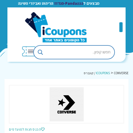
מבצעים ל
Pandazzz-פנדזז
הריהוט ואביזרי השינה
>
CONVERSE / קונברס
ICOUPONS
הכנס חנות למועדפים