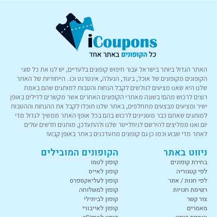
האתר הגדול ביותר בישראל עבור חיפוש קופונים בלעדיים, יש לנו את כל סוגי
הקופונים מקופונים של אוכל, ביגוד, הנעלה, אינטרנט וכו.. הייחודיות של האתר
שלנו היא שאנו מציעים לגולשים לקבל הנחות והטבות למותגים שהם באמת
רוצים לרכוש מהם! בשונה מאתרי הקופונים האחרים אשר מקשרים לדילים באופן
ישיר ומציעים מבצעים מתחלפים, באתר שלנו תוכלו לקבל את ההנחות וההטבות
למותגים שאתם כבר מעוניינים לרכוש בהם בכל אופן! האתר ממשיך לגדול מדי
יום ואנו ממליצים להירשם לניוזלייטר שלנו ולהתעדכן, מותגים חדשים עולים
לאתר מדי שבוע וכמו כן גם קופונים מתעדכנים באתר באופן קבוע!
ניווט באתר
הקופונים המובילים
בחירת קופונים
קופון לטמו
לפי קטגוריה
קופון לאייס
לפי חנות / אתר
קופון לעליאקספרס
רשימת חנויות
קופון למשלוחה
צור קשר
קופון לביתילי
מאמרים
קופון לאייבורי