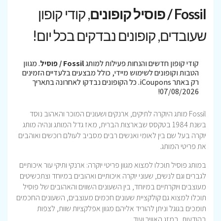
Fossil / פוסיל קופונים
, קודי קופון
שעובדים, קופונים נבדקים בכל יום!
קודי קופון חדשים והנחות פעילות למותג
Fossil / פוסיל
. מגוון
הטבות וקופונים לשימוש מיידי, כולל מבצעים בלעדיים הזמינים
רק באתר iCoupons. כל הקופונים נבדקו לאחרונה בתאריך
07/08/2026!
Fossil מותג היוקרה לתיקים, ארנקים ושעונים המוכר והאהוב נוסד
בשנת 1984 בטקסס שבארצות הברית, מאז גדל המותג ונהיה מותג
יוקרה בעל שם בין לאומי ואנשים רבים מסביב לעולם רוכשים ואוהבים
את פריטי המותג.
במותג פוסיל תוכלו למצוא מגוון פריטי יוקרה: ארנקי ותיקי עור איכותיים
לגברים וגם לנשים, שעוני יוקרה איכותיים ואהובים במיוחד וצתכשיטים
מעוצבים ויוקרתיים במיוחד, בין השעונים השווים והאהובים של פוסיל
תוכלו למצוא גם קולקציית שעונים חכמים מעוצבים, השעונים החכמים
תומכים בגוגל וניתן להוריד אליהם מגוון אפלקציות שוות, לצפות
בהודעות, במזג האוויר ועוד..