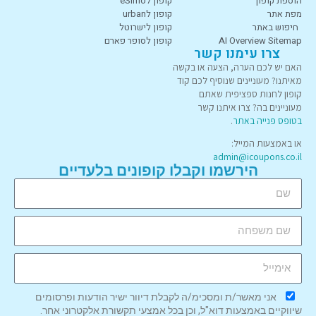
הוספת קופון
קופון לeSimo
מפת אתר
קופון לurban
חיפוש באתר
קופון לישרוטל
AI Overview Sitemap
קופון לסופר פארם
צרו עימנו קשר
האם יש לכם הערה, הצעה או בקשה
מאיתנו? מעוניינים שנוסיף לכם קוד
קופון לחנות ספציפית שאתם
מעוניינים בה? צרו איתנו קשר
בטופס פנייה באתר
.
או באמצעות המייל:
admin@icoupons.co.il
הירשמו וקבלו קופונים בלעדיים
אני מאשר/ת ומסכימ/ה לקבלת דיוור ישיר הודעות ופרסומים
שיווקיים באמצעות דוא"ל, וכן בכל אמצעי תקשורת אלקטרוני אחר.