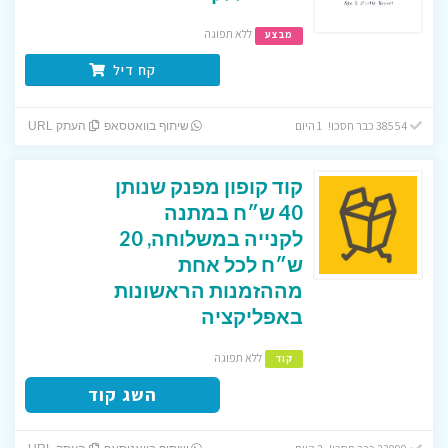
ללא תפוגה
מבצע
קח דיל
38554 כבר חסכו! 1 היום
שיתוף בוואטסאפ
העתק URL
קוד קופון מפנק שנותן
40 ש״ח במתנה
לקנייה במשלוחה, 20
ש״ח לכל אחת
מההזמנות הראשונות
באפליקציה
ללא תפוגה
קוד
השג קוד