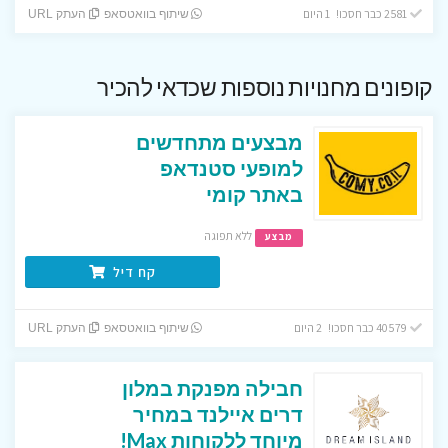
2581 כבר חסכו! 1 היום
שיתוף בוואטסאפ
העתק URL
קופונים מחנויות נוספות שכדאי להכיר
מבצעים מתחדשים
למופעי סטנדאפ
באתר קומי
ללא תפוגה
מבצע
קח דיל
40579 כבר חסכו! 2 היום
שיתוף בוואטסאפ
העתק URL
חבילה מפנקת במלון
דרים איילנד במחיר
מיוחד ללקוחות Max!