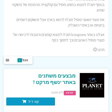
בנוסף תוכלו למצוא במותג פוסיל גם קולקצייה מהממת של משקפי
שמש.
את מוצרי ושעוני פוסיל תוכלו להשיג בארץ אצל משווקים רשמיים
בחנויות או באתרי האונליין.
אצלנו באתר Icoupons תוכלו למצוא קופונים והטבות לרכישה של
מוצרי פוסיל האהובים וכך לחסוך כסף.
תהנו 🙂
הכל
1
מבצעים משתנים
באתר ינשף מרקט !
ללא תפוגה
מבצע
קח דיל