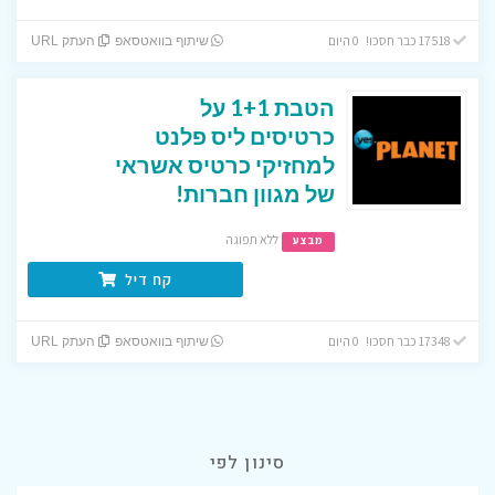
17518 כבר חסכו! 0 היום
שיתוף בוואטסאפ
העתק URL
הטבת 1+1 על
כרטיסים ליס פלנט
למחזיקי כרטיס אשראי
של מגוון חברות!
ללא תפוגה
מבצע
קח דיל
17348 כבר חסכו! 0 היום
שיתוף בוואטסאפ
העתק URL
סינון לפי