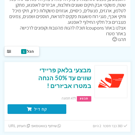
שטח, משקפי אבק תיקים שעונים וחולצות, אביזרים לאופנוע, מתקן
לטלפון, ארגזים, מנעולים, כיסויים, אגזוזים משקולות כידון, תיקי מיכל
ותיקי אוכף, מגני רוח משענות פקקים למראות, תוספים ושמנים, צמיגים
מצברים וכל חלקי החילוף לאופנוע.
אצלנו באתר Icoupons תוכלו להנות מהטבות וקופונים לרכישה
באתר מטרו
תהנו 🙂
הכל
1
מבצעי בלאק פריידי
שווים עד 50% הנחה
במטרו אביזרים !
ללא תפוגה
מבצע
קח דיל
383 כבר חסכו! 2 היום
שיתוף בוואטסאפ
העתק URL