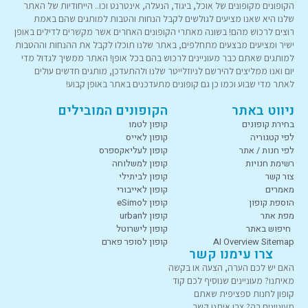
הקופונים מקופונים של אוכל, ביגוד, הנעלה, אינטרנט וכו.. הייחודיות של האתר
שלנו היא שאנו מציעים לגולשים לקבל הנחות והטבות למותגים שהם באמת
רוצים לרכוש מהם! בשונה מאתרי הקופונים האחרים אשר מקשרים לדילים באופן
ישיר ומציעים מבצעים מתחלפים, באתר שלנו תוכלו לקבל את ההנחות וההטבות
למותגים שאתם כבר מעוניינים לרכוש בהם בכל אופן! האתר ממשיך לגדול מדי
יום ואנו ממליצים להירשם לניוזלייטר שלנו ולהתעדכן, מותגים חדשים עולים
לאתר מדי שבוע וכמו כן גם קופונים מתעדכנים באתר באופן קבוע!
ניווט באתר
הקופונים המובילים
בחירת קופונים
קופון לטמו
לפי קטגוריה
קופון לאייס
לפי חנות / אתר
קופון לעליאקספרס
רשימת חנויות
קופון למשלוחה
צור קשר
קופון לביתילי
מאמרים
קופון לאייבורי
הוספת קופון
קופון לeSimo
מפת אתר
קופון לurban
חיפוש באתר
קופון לישרוטל
AI Overview Sitemap
קופון לסופר פארם
צרו עימנו קשר
האם יש לכם הערה, הצעה או בקשה
מאיתנו? מעוניינים שנוסיף לכם קוד
קופון לחנות ספציפית שאתם
מעוניינים בה? צרו איתנו קשר