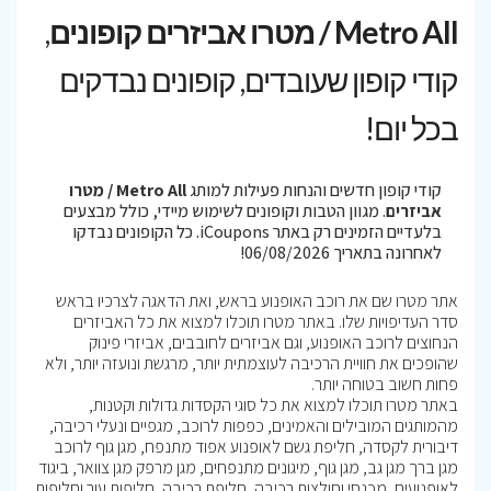
Metro All / מטרו אביזרים קופונים
,
קודי קופון שעובדים, קופונים נבדקים
בכל יום!
קודי קופון חדשים והנחות פעילות למותג
Metro All / מטרו
אביזרים
. מגוון הטבות וקופונים לשימוש מיידי, כולל מבצעים
בלעדיים הזמינים רק באתר iCoupons. כל הקופונים נבדקו
לאחרונה בתאריך 06/08/2026!
אתר מטרו שם את רוכב האופנוע בראש, ואת הדאגה לצרכיו בראש
סדר העדיפויות שלו. באתר מטרו תוכלו למצוא את כל האביזרים
הנחוצים לרוכב האופנוע, וגם אביזרים לחובבים, אביזרי פינוק
שהופכים את חוויית הרכיבה לעוצמתית יותר, מרגשת ונועזה יותר, ולא
פחות חשוב בטוחה יותר.
באתר מטרו תוכלו למצוא את כל סוגי הקסדות גדולות וקטנות,
מהמותגים המובילים והאמינים, כפפות לרוכב, מגפיים ונעלי רכיבה,
דיבורית לקסדה, חליפת גשם לאופנוע אפוד מתנפח, מגן גוף לרוכב
מגן ברך מגן גב, מגן גוף, מיגונים מתנפחים, מגן מרפק מגן צוואר, ביגוד
לאופנועים, מכנסי וחולצות רכיבה, חליפת רכיבה, חליפות עור וחליפות