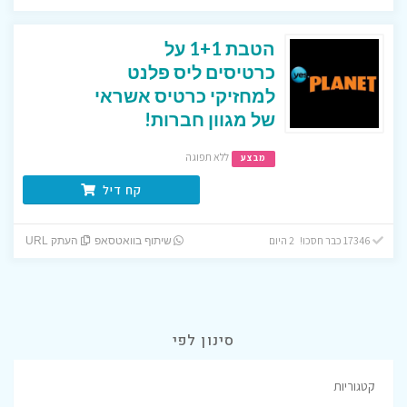
הטבת 1+1 על
כרטיסים ליס פלנט
למחזיקי כרטיס אשראי
של מגוון חברות!
ללא תפוגה
מבצע
קח דיל
17346 כבר חסכו! 2 היום
שיתוף בוואטסאפ
העתק URL
סינון לפי
קטגוריות