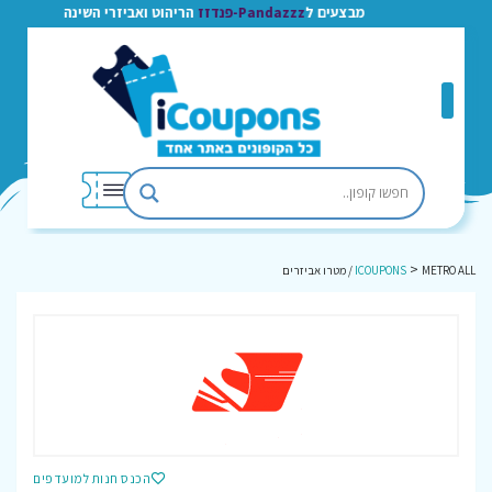
מבצעים ל
Pandazzz-פנדזז
הריהוט ואביזרי השינה
>
METRO ALL / מטרו אביזרים
ICOUPONS
הכנס חנות למועדפים