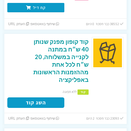
קח דיל
38552 כבר חסכו! 0 היום
שיתוף בוואטסאפ
העתק URL
קוד קופון מפנק שנותן
40 ש״ח במתנה
לקנייה במשלוחה, 20
ש״ח לכל אחת
מההזמנות הראשונות
באפליקציה
ללא תפוגה
קוד
השג קוד
23093 כבר חסכו! 2 היום
שיתוף בוואטסאפ
העתק URL