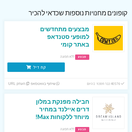
קופונים מחנויות נוספות שכדאי להכיר
מבצעים מתחדשים
למופעי סטנדאפ
באתר קומי
ללא תפוגה
מבצע
קח דיל
40576 כבר חסכו! 1 היום
שיתוף בוואטסאפ
העתק URL
חבילה מפנקת במלון
דרים איילנד במחיר
מיוחד ללקוחות Max!
ללא תפוגה
מבצע