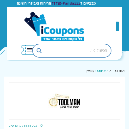
מבצעים ל
Pandazzz-פנדזז
הריהוט ואביזרי השינה
>
TOOLMAN / טולמן
ICOUPONS
הכנס חנות למועדפים