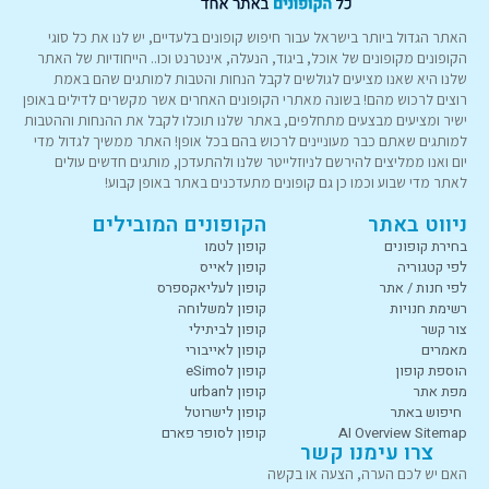
האתר הגדול ביותר בישראל עבור חיפוש קופונים בלעדיים, יש לנו את כל סוגי
הקופונים מקופונים של אוכל, ביגוד, הנעלה, אינטרנט וכו.. הייחודיות של האתר
שלנו היא שאנו מציעים לגולשים לקבל הנחות והטבות למותגים שהם באמת
רוצים לרכוש מהם! בשונה מאתרי הקופונים האחרים אשר מקשרים לדילים באופן
ישיר ומציעים מבצעים מתחלפים, באתר שלנו תוכלו לקבל את ההנחות וההטבות
למותגים שאתם כבר מעוניינים לרכוש בהם בכל אופן! האתר ממשיך לגדול מדי
יום ואנו ממליצים להירשם לניוזלייטר שלנו ולהתעדכן, מותגים חדשים עולים
לאתר מדי שבוע וכמו כן גם קופונים מתעדכנים באתר באופן קבוע!
ניווט באתר
הקופונים המובילים
בחירת קופונים
קופון לטמו
לפי קטגוריה
קופון לאייס
לפי חנות / אתר
קופון לעליאקספרס
רשימת חנויות
קופון למשלוחה
צור קשר
קופון לביתילי
מאמרים
קופון לאייבורי
הוספת קופון
קופון לeSimo
מפת אתר
קופון לurban
חיפוש באתר
קופון לישרוטל
AI Overview Sitemap
קופון לסופר פארם
צרו עימנו קשר
האם יש לכם הערה, הצעה או בקשה