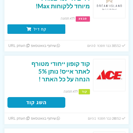
מיוחד ללקוחות Max!
ללא תפוגה
מבצע
קח דיל
38552 כבר חסכו! 0 היום
שיתוף בוואטסאפ
העתק URL
קוד קופון ייחודי מטורף
לאתר אייס! נותן 5%
הנחה על כל האתר !
ללא תפוגה
קוד
השג קוד
28052 כבר חסכו! 1 היום
שיתוף בוואטסאפ
העתק URL