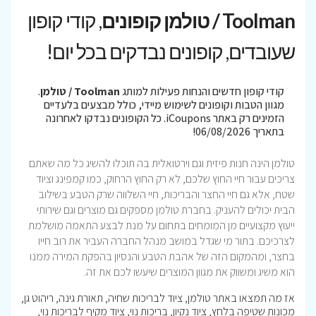
Toolman / טולמן קופונים
, קודי קופון
שעובדים, קופונים נבדקים בכל יום!
קודי קופון חדשים והנחות פעילות למותג
Toolman / טולמן
.
מגוון הטבות וקופונים לשימוש מיידי, כולל מבצעים בלעדיים
הזמינים רק באתר iCoupons. כל הקופונים נבדקו לאחרונה
בתאריך 06/08/2026!
טולמן הינה חנות פיזית וגם וירטו
אלי
ת בה תוכלו להשיג כל מה שאתם
צריכים עבור חיי החוץ שלכם, לא רק החוץ הרחוק, כמו קמפינג וציוד
שטח, אלא גם חיי החצר והבריכות, חיי השלווה שרק הטבע בשילוב
הבית יכולים להעניק. בחברת טולמן מספקים גם מוצרים וגם שירותי
ייעוץ מקצועיים מן המומחים בתחום על מנת לבצע התאמה מושלמת
לצרכיכם. בתור מי שגדל במושב מנהל החברה העביר את רוב חייו
בחצר, ומהמקום הזה של אהבת הטבע והנסיון בהפקת המירה ממנו
הוא משיג ומשווק את מגוון המוצרים שיעשו לכם את זה.
אז מה תמצאו באתר טולמן, ציוד לבריכות שחיה, תאורת גינה, ריהוט גן,
מכונות שטיפה בלחץ, ציוד נקיון, בריכות נוי, ציוד מקיף לבריכות נוי,