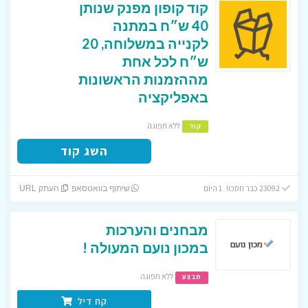
קוד קופון מפנק שנותן
40 ש״ח במתנה
לקנייה במשלוחה, 20
ש״ח לכל אחת
מההזמנות הראשונות
באפליקציה
ללא תפוגה
קוד
השג קוד
23092 כבר חסכו! 1 היום
שיתוף בוואטסאפ
העתק URL
מבחנים והערכות
במכון נועם המעולה !
ללא תפוגה
מבצע
קח דיל