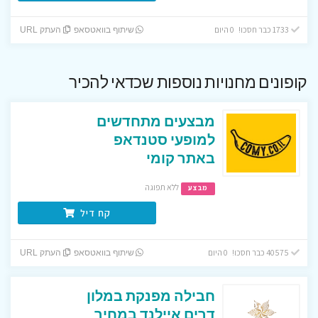
1733 כבר חסכו! 0 היום
שיתוף בוואטסאפ
העתק URL
קופונים מחנויות נוספות שכדאי להכיר
מבצעים מתחדשים
למופעי סטנדאפ
באתר קומי
ללא תפוגה
מבצע
קח דיל
40575 כבר חסכו! 0 היום
שיתוף בוואטסאפ
העתק URL
חבילה מפנקת במלון
דרים איילנד במחיר