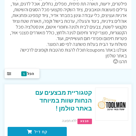
פילטרים, יריעות, תאורה תת מימית, מפלים, נחלים, אוכל לדגים, ועוד,
גרילים מעשנות וטאבונים, ציוד השקיה מקצועי מכל הסוגים והשיטות,
אדניות ועציצים, כלי עבודה וגינון במבחר אדיר, ציוד קמפינג ומחנאות,
אוהלים צידניות, ביגוד והנעלה, ערכות בישול וקפה, תאורת שטח וציוד
מקצועי לשטח, צבעים לבית ולגינה וחומרי איטום, אינסטלציה מכל
הקטגוריות, מוצרי קירור וחימום לגינה ולחוץ, כולל מאווררים מצנני אויר,
פטריות חימום ומפזרי חום תעשייתיים, ועוד.
משלוח עד הבית בעלות משתנה לפי סוג המוצר.
אצלנו באתר Icoupons תוכלו להנות מהטבות וקופונים לרכישה
באתר טולמן
תהנו 🙂
הכל
1
קטגוריית מבצעים עם
הנחות שוות במיוחד
באתר טולמן !
ללא תפוגה
מבצע
קח דיל